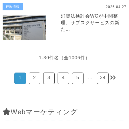
2026.04.27
行政情報
消契法検討会WGが中間整
理、サブスクサービスの新
た...
1-30件名（全1006件）
1
2
3
4
5
…
34
Webマーケティング