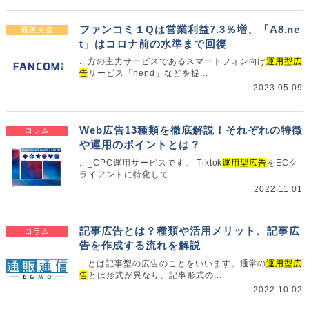
ファンコミ１Qは営業利益7.3％増、「A8.ne
通販支援
t」はコロナ前の水準まで回復
...方の主力サービスであるスマートフォン向け
運用型広
告
サービス「nend」などを提...
2023.05.09
Web広告13種類を徹底解説！それぞれの特徴
コラム
や運用のポイントとは？
..._CPC運用サービスです。 Tiktok
運用型広告
をECク
ライアントに特化して...
2022.11.01
記事広告とは？種類や活用メリット、記事広
コラム
告を作成する流れを解説
...とは記事型の広告のことをいいます。通常の
運用型広
告
とは形式が異なり、記事形式の...
2022.10.02