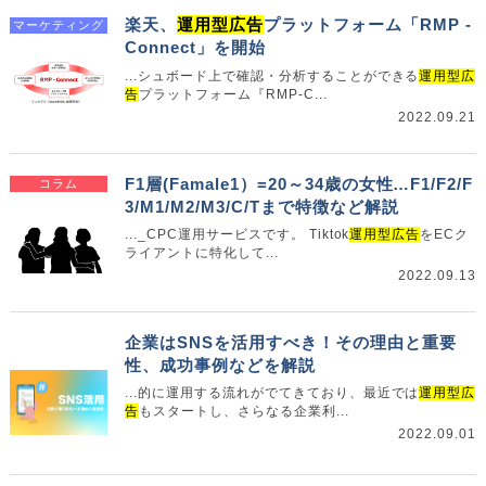
楽天、
運用型広告
プラットフォーム「RMP -
マーケティング
Connect」を開始
...シュボード上で確認・分析することができる
運用型広
告
プラットフォーム『RMP-C...
2022.09.21
F1層(Famale1）=20～34歳の女性…F1/F2/F
コラム
3/M1/M2/M3/C/Tまで特徴など解説
..._CPC運用サービスです。 Tiktok
運用型広告
をECク
ライアントに特化して...
2022.09.13
企業はSNSを活用すべき！その理由と重要
性、成功事例などを解説
...的に運用する流れがでてきており、最近では
運用型広
告
もスタートし、さらなる企業利...
2022.09.01