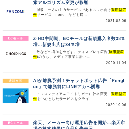
索アルゴリズム変更が影響
...減収 一方の主力サービスであるスマホ向け
運用型広
告
サービス「nend」などを提...
2021.02.09
Z-HD中間期、ECモールは新規購入者数38％
ECモール
増…新規出店は34％増
...数などの増加をめざす。ディスプレイ広告(
運用型広
告
)のうち、メディア事業に計上...
2020.11.04
AIが離脱予測！チャットボット広告「Pengl
通販支援
ue」で離脱前にLINEアカへ誘導
...トフロンティア→アイトリガーに社名変更
運用型広
告
を中心としたサービスをクライ...
2020.10.06
楽天、メーカー向け運用広告を開始…楽天市
ECモール
場の検索結果に商品広告表示