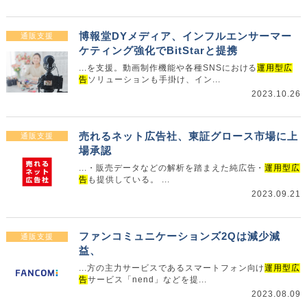
博報堂DYメディア、インフルエンサーマー
通販支援
ケティング強化でBitStarと提携
...を支援。動画制作機能や各種SNSにおける
運用型広
告
ソリューションも手掛け、イン...
2023.10.26
売れるネット広告社、東証グロース市場に上
通販支援
場承認
...・販売データなどの解析を踏まえた純広告・
運用型広
告
も提供している。 ...
2023.09.21
ファンコミュニケーションズ2Qは減少減
通販支援
益、
...方の主力サービスであるスマートフォン向け
運用型広
告
サービス「nend」などを提...
2023.08.09