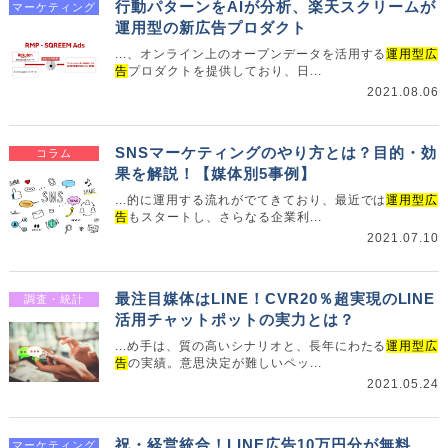
行動パターンをAIが分析、楽天スクリームが
マーケティング
運用型の新広告プロダクト
...、オンライン上のオープンデータを活用する
運用型広
告
プロダクトを提供しており、日...
2021.08.06
SNSマーケティングのやり方とは？目的・効
コラム
果を解説！【媒体別5事例】
...的に運用する流れがでてきており、最近では
運用型広
告
もスタートし、さらなる企業利...
2021.07.10
最注目媒体はLINE！CVR20％超実現のLINE
調査・統計
活用チャットポットの実力とは？
...め手は、質の高いシナリオと、長年にわたる
運用型広
告
の実績。意思決定が難しいペッ...
2021.05.24
祝・経営統合！LINE広告10万円分が無料
マーケティング