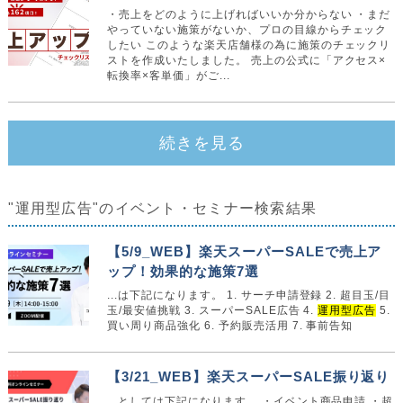
・売上をどのように上げればいいか分からない ・まだ
やっていない施策がないか、プロの目線からチェック
したい このような楽天店舗様の為に施策のチェックリ
ストを作成いたしました。 売上の公式に「アクセス×
転換率×客単価」がご...
続きを見る
"運用型広告"のイベント・セミナー検索結果
【5/9_WEB】楽天スーパーSALEで売上ア
ップ！効果的な施策7選
...は下記になります。 1. サーチ申請登録 2. 超目玉/目
玉/最安値挑戦 3. スーパーSALE広告 4.
運用型広告
5.
買い周り商品強化 6. 予約販売活用 7. 事前告知
【3/21_WEB】楽天スーパーSALE振り返り
...としては下記になります。 ・イベント商品申請 ・超