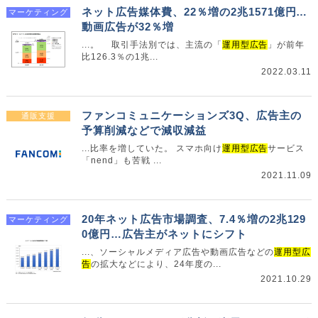
ネット広告媒体費、22％増の2兆1571億円…
マーケティング
動画広告が32％増
...。 取引手法別では、主流の「
運用型広告
」が前年
比126.3％の1兆...
2022.03.11
ファンコミュニケーションズ3Q、広告主の
通販支援
予算削減などで減収減益
...比率を増していた。 スマホ向け
運用型広告
サービス
「nend」も苦戦 ...
2021.11.09
20年ネット広告市場調査、7.4％増の2兆129
マーケティング
0億円…広告主がネットにシフト
...、ソーシャルメディア広告や動画広告などの
運用型広
告
の拡大などにより、24年度の...
2021.10.29