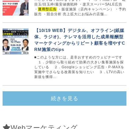
目玉/目玉枠/最安値挑戦枠 ・楽天スーパーSALE広告
・
運用型広告
・販促施策（店内キャンペーン） ・予約
販売 ・競合分析 売上拡大にお悩みの店舗...
【10/19 WEB】デジタル、オフライン(紙媒
体、ラジオ)、テレマを活用した成果報酬型
マーケティングからリピート顧客を増やすC
RM施策のtips
■このような方には、是非おすすめのウェビナーです
１．少額から取り組めて効果の大きい集客施策を探
している ２．Googleショッピング広告・P-MAXを
実施中でさらなる改善策を知りたい ３．LTVの高い
新規を獲得...
続きを見る
Webマーケティング