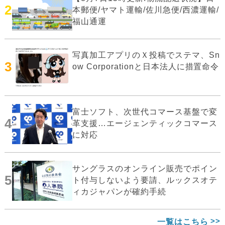
2
本郵便/ヤマト運輸/佐川急便/西濃運輸/
福山通運
写真加工アプリのＸ投稿でステマ、Sn
3
ow Corporationと日本法人に措置命令
富士ソフト、次世代コマース基盤で変
4
革支援…エージェンティックコマース
に対応
サングラスのオンライン販売でポイン
5
ト付与しないよう要請、ルックスオテ
ィカジャパンが確約手続
一覧はこちら