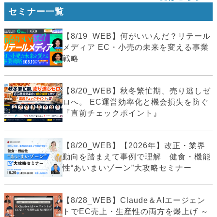
セミナー一覧
【8/19_WEB】何がいいんだ？リテール
メディア EC・小売の未来を変える事業
戦略
【8/20_WEB】秋冬繁忙期、売り逃しゼ
ロへ。 EC運営効率化と機会損失を防ぐ
『直前チェックポイント』
【8/20_WEB】【2026年】改正・業界
動向を踏まえて事例で理解 健食・機能
性“あいまいゾーン”大攻略セミナー
【8/28_WEB】Claude＆AIエージェン
トでEC売上・生産性の両方を爆上げ ～