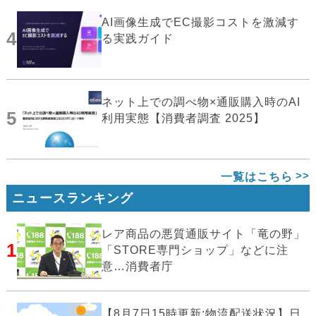
AI画像生成でEC撮影コストを激減す
4
る実践ガイド
ネット上での調べ物×通販購入時のAI
5
利用実態【消費者調査 2025】
一覧はこちら
ニュースランキング
レア商品の悪質通販サイト「竜の野」
1
「STORE専門ショップ」などに注
意…消費者庁
【8月7日15時更新:物流配送状況】日