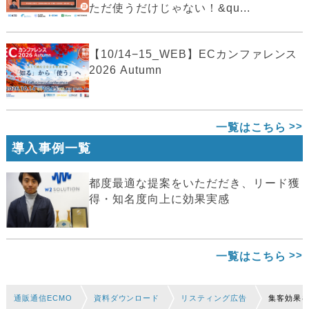
ただ使うだけじゃない！&qu...
【10/14−15_WEB】ECカンファレンス
2026 Autumn
一覧はこちら
導入事例一覧
都度最適な提案をいただだき、リード獲
得・知名度向上に効果実感
一覧はこちら
通販通信ECMO
資料ダウンロード
リスティング広告
集客効果