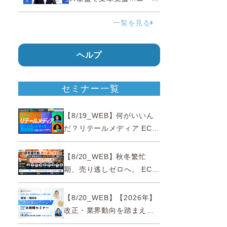
ェンティックコマースに対
一覧を見る
応
ヘルプ
セミナー一覧
【8/19_WEB】何がいいん
だ？リテールメディア EC・
小売の未来を変える事業戦
略
【8/20_WEB】秋冬繁忙
期、売り逃しゼロへ。 EC運
営効率化と機会損失を防ぐ
『直前チェックポイント』
【8/20_WEB】【2026年】
改正・業界動向を踏まえて
事例で理解 健食・機能