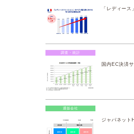
「レディース」
調査・統計
国内EC決済サ
通販会社
ジャパネットH