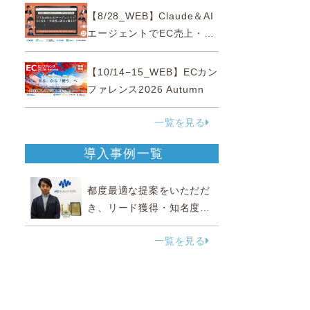
性“あいまいゾーン”大攻略セ
【8/28_WEB】Claude＆AI
ミナー
エージェントでEC売上・生
産性の両方を爆上げ ～ただ
使うだけじゃない！&qu...
【10/14−15_WEB】ECカン
ファレンス2026 Autumn
一覧を見る
導入事例一覧
都度最適な提案をいただだ
き、リード獲得・知名度向
上に効果実感
一覧を見る