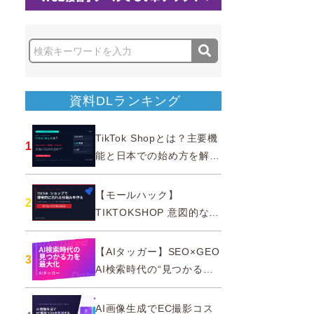
資料DLランキング
TikTok Shopとは？主要機
1
能と日本での始め方を解説
｜公式認定パートナー
【モールハック】
2
TIKTOKSHOP 意図的なバ
ズを生む法則
【AIタッガー】SEO×GEO
3
AI検索時代の“見つかる
力”を最大化
AI画像生成でEC撮影コス