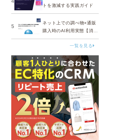
4
トを激減する実践ガイド
ネット上での調べ物×通販
5
購入時のAI利用実態【消費
者調査 2025】
一覧を見る