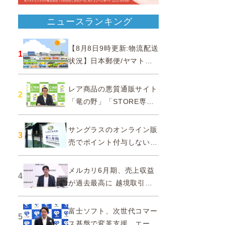
ニュースランキング
【8月8日9時更新:物流配送
1
状況】日本郵便/ヤマト運
輸/佐川急便/西濃運輸/福山
通運
レア商品の悪質通販サイト
2
「竜の野」「STORE専門
ショップ」などに注意…消
費者庁
サングラスのオンライン販
3
売でポイント付与しないよ
う要請、ルックスオティカ
ジャパンが確約手続
メルカリ6月期、売上収益
4
が過去最高に 越境取引が
急成長
富士ソフト、次世代コマー
5
ス基盤で変革支援…エージ