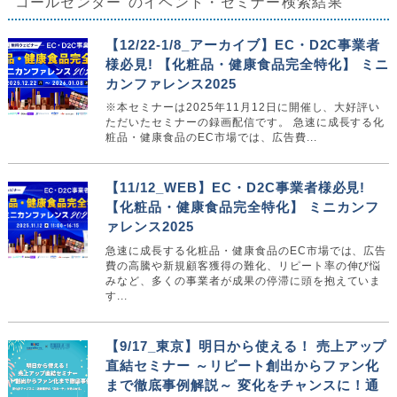
"コールセンター"のイベント・セミナー検索結果
【12/22-1/8_アーカイブ】EC・D2C事業者
様必見! 【化粧品・健康食品完全特化】 ミニ
カンファレンス2025
※本セミナーは2025年11月12日に開催し、大好評い
ただいたセミナーの録画配信です。 ‍急速に成長する化
粧品・健康食品のEC市場では、広告費...
【11/12_WEB】EC・D2C事業者様必見!
【化粧品・健康食品完全特化】 ミニカンフ
ァレンス2025
急速に成長する化粧品・健康食品のEC市場では、広告
費の高騰や新規顧客獲得の難化、リピート率の伸び悩
みなど、多くの事業者が成果の停滞に頭を抱えていま
す...
【9/17_東京】明日から使える！ 売上アップ
直結セミナー ～リピート創出からファン化
まで徹底事例解説～ 変化をチャンスに！通