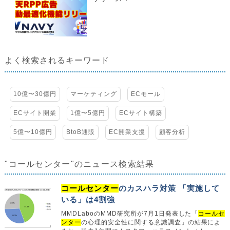
よく検索されるキーワード
10億〜30億円
マーケティング
ECモール
ECサイト開業
1億〜5億円
ECサイト構築
5億〜10億円
BtoB通販
EC開業支援
顧客分析
"コールセンター"のニュース検索結果
コールセンター
のカスハラ対策 「実施して
いる」は4割強
MMDLaboのMMD研究所が7月1日発表した「
コールセ
ンター
の心理的安全性に関する意識調査」の結果によ