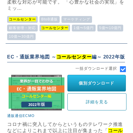
柔軟な対応が可能です。 「心豊かな社会の実現」を
ミッ...
コールセンター
BtoB通販
マーケティング
顧客管理・対応
コールセンター
1億〜5億円
5億〜10億円
10億〜30億円
EC・通販業界地図 ～
コールセンター
編～ 2022年版
一括ダウンロード選択
個別ダウンロード
詳細を見る
通販通信ECMO
コロナ禍に突入してからというものテレワーク推進
などによりこれまで以上に注目が集まった「
コール