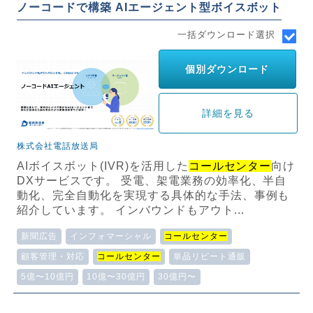
ノーコードで構築 AIエージェント型ボイスボット
一括ダウンロード選択
個別ダウンロード
詳細を見る
株式会社電話放送局
AIボイスボット(IVR)を活用した
コールセンター
向け
DXサービスです。 受電、架電業務の効率化、半自
動化、完全自動化を実現する具体的な手法、事例も
紹介しています。 インバウンドもアウト...
新聞広告
インフォマーシャル
コールセンター
顧客管理・対応
コールセンター
単品リピート通販
5億〜10億円
10億〜30億円
30億円〜