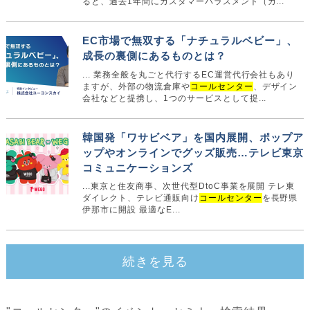
ると、過去1年間にカスタマーハラスメント（カ...
EC市場で無双する「ナチュラルベビー」、
成長の裏側にあるものとは？
... 業務全般を丸ごと代行するEC運営代行会社もあり
ますが、外部の物流倉庫や
コールセンター
、デザイン
会社などと提携し、1つのサービスとして提...
韓国発「ワサビベア」を国内展開、ポップア
ップやオンラインでグッズ販売…テレビ東京
コミュニケーションズ
...東京と住友商事、次世代型DtoC事業を展開 テレ東
ダイレクト、テレビ通販向け
コールセンター
を長野県
伊那市に開設 最適なE...
続きを見る