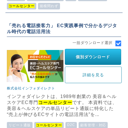
コールセンター
規模問わず
「売れる電話接客力」 EC実践事例で分かるデジタ
ル時代の電話活用法
一括ダウンロード選択
個別ダウンロード
詳細を見る
株式会社インフォダイレクト
インフォダイレクトは、1989年創業の 美容＆ヘル
スケアEC専門
コールセンター
です。 本資料では、
美容＆ヘルスケアの単品リピート通販に特化した
“売上が伸びるECサイトの電話活用法”を...
D2C
リピート通販
コールセンター
顧客管理・対応