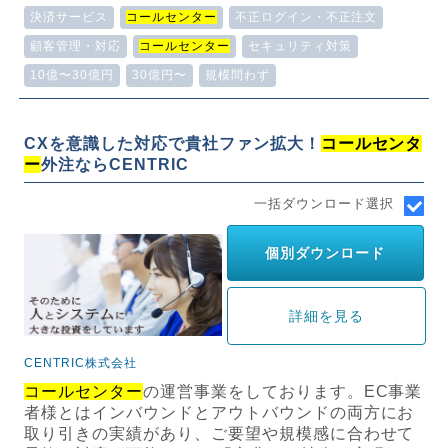
決済サービス
コールセンター
不正ログイン・不正注文
顧客管理・対応
コールセンター
セキュリティ対策
10億〜30億円
30億円〜
規模問わず
CXを意識した対応で貴社ファン拡大！
コールセンタ
ー
外注ならCENTRIC
一括ダウンロード選択
個別ダウンロード
詳細を見る
CENTRIC株式会社
コールセンター
の運営事業をしております。EC事業
者様とはインバウンドとアウトバウンドの両方にお
取り引きの実績があり、ご要望や規模感に合わせて