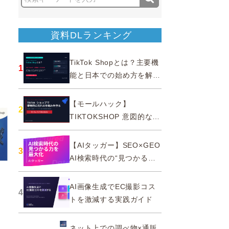
資料DLランキング
TikTok Shopとは？主要機
1
能と日本での始め方を解説
｜公式認定パートナー
【モールハック】
2
TIKTOKSHOP 意図的なバ
ズを生む法則
【AIタッガー】SEO×GEO
3
AI検索時代の“見つかる
力”を最大化
AI画像生成でEC撮影コス
4
トを激減する実践ガイド
ネット上での調べ物×通販