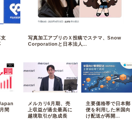
革支
写真加工アプリのＸ投稿でステマ、Snow
応
Corporationと日本法人...
Japan
メルカリ6月期、売
主要価格帯で日本郵
月間
上収益が過去最高に
便を利用した米国向
越境取引が急成長
け配送が再開...