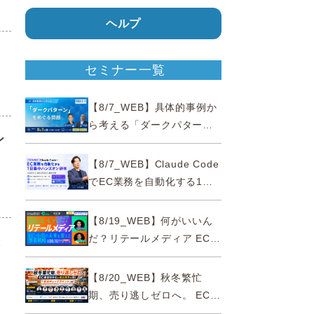
ヘルプ
セミナー一覧
【8/7_WEB】具体的事例か
ら考える「ダークパター
ン
ン」をめぐる問題【薬事法
広告研究所×通販通信
【8/7_WEB】Claude Code
ECMO】
でEC業務を自動化する1日
集中ハンズオン研修【10名
限定・東京三田】
【8/19_WEB】何がいいん
だ？リテールメディア EC・
大
小売の未来を変える事業戦
略
【8/20_WEB】秋冬繁忙
期、売り逃しゼロへ。 EC運
営効率化と機会損失を防ぐ