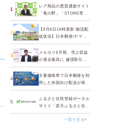
レア商品の悪質通販サイト
1
「竜の野」「STORE専門
ショップ」などに注意…消
費者庁
【8月6日16時更新:物流配
2
送状況】日本郵便/ヤマト
運輸/佐川急便/西濃運輸/福
山通運
メルカリ6月期、売上収益
3
が過去最高に 越境取引が
急成長
主要価格帯で日本郵便を利
4
用した米国向け配送が再
開、DDPソリューションと
API連携…ZenGroup
ふるさと住民登録ポータル
5
サイト「楽天ふるさと住
民」を2027年春に開設
一覧を見る