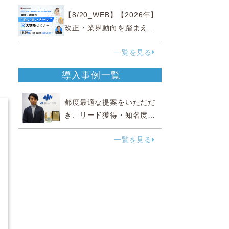
『直前チェックポイント』
【8/20_WEB】【2026年】
改正・業界動向を踏まえて
事例で理解 健食・機能
一覧を見る
性“あいまいゾーン”大攻略セ
ミナー
導入事例一覧
都度最適な提案をいただだ
き、リード獲得・知名度向
上に効果実感
一覧を見る