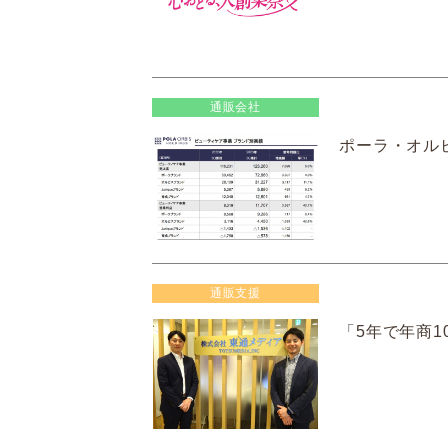
通販会社
ポーラ・オルビ
通販支援
「5年で年商10