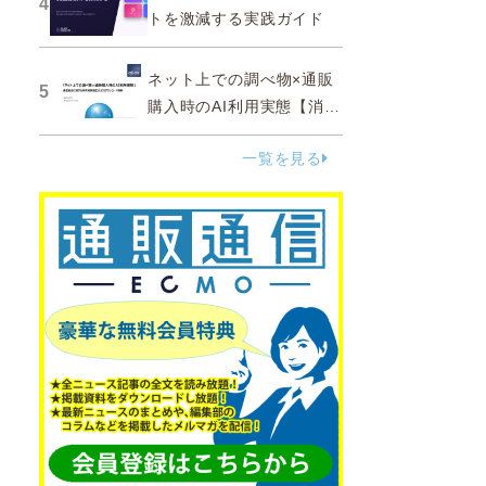
4
トを激減する実践ガイド
ネット上での調べ物×通販
5
購入時のAI利用実態【消費
者調査 2025】
一覧を見る