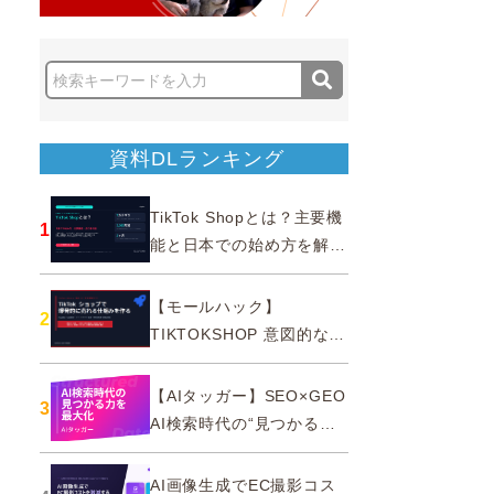
資料DLランキング
TikTok Shopとは？主要機
1
能と日本での始め方を解説
｜公式認定パートナー
【モールハック】
2
TIKTOKSHOP 意図的なバ
ズを生む法則
【AIタッガー】SEO×GEO
3
AI検索時代の“見つかる
力”を最大化
AI画像生成でEC撮影コス