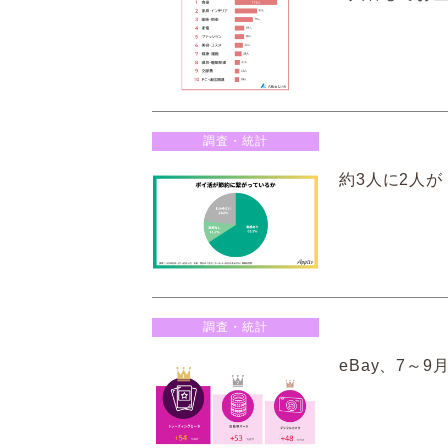
調査・統計
約3人に2人
調査・統計
eBay、7～