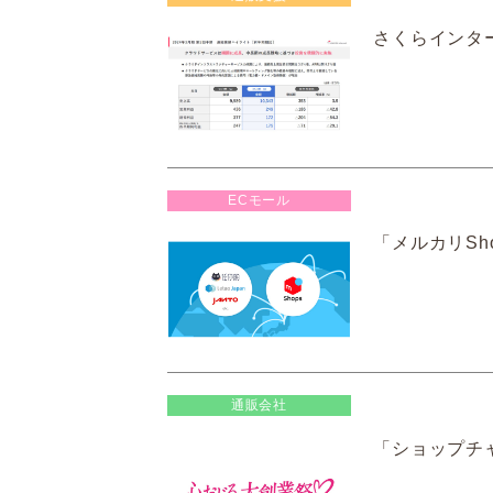
さくらインター
ECモール
「メルカリSh
通販会社
「ショップチャ