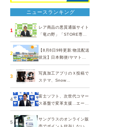
ニュースランキング
レア商品の悪質通販サイト
1
「竜の野」「STORE専門
ショップ」などに注意…消
費者庁
【8月8日9時更新:物流配送
2
状況】日本郵便/ヤマト運
輸/佐川急便/西濃運輸/福山
通運
写真加工アプリのＸ投稿で
3
ステマ、Snow
Corporationと日本法人に
措置命令
富士ソフト、次世代コマー
4
ス基盤で変革支援…エージ
ェンティックコマースに対
応
サングラスのオンライン販
5
売でポイント付与しないよ