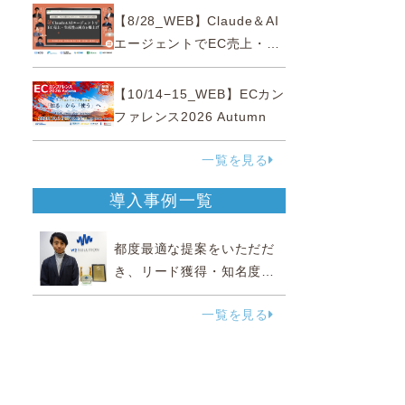
性“あいまいゾーン”大攻略セ
【8/28_WEB】Claude＆AI
ミナー
エージェントでEC売上・生
産性の両方を爆上げ ～ただ
使うだけじゃない！&qu...
【10/14−15_WEB】ECカン
ファレンス2026 Autumn
一覧を見る
導入事例一覧
都度最適な提案をいただだ
き、リード獲得・知名度向
上に効果実感
一覧を見る