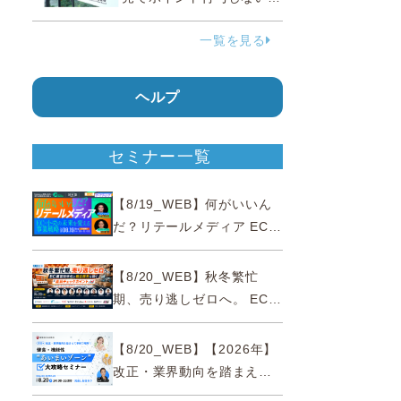
う要請、ルックスオティカ
一覧を見る
ジャパンが確約手続
ヘルプ
セミナー一覧
【8/19_WEB】何がいいん
だ？リテールメディア EC・
小売の未来を変える事業戦
略
【8/20_WEB】秋冬繁忙
期、売り逃しゼロへ。 EC運
営効率化と機会損失を防ぐ
『直前チェックポイント』
【8/20_WEB】【2026年】
改正・業界動向を踏まえて
事例で理解 健食・機能