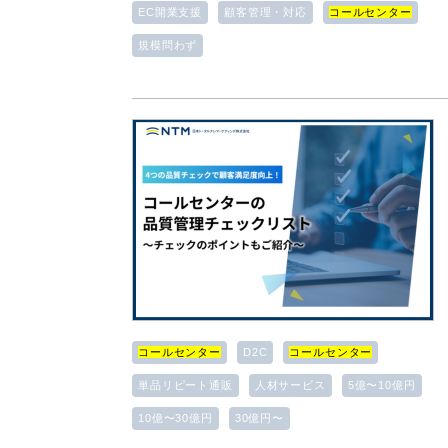
EC開業支援
顧客管理・対応
コールセンター
規模問わず
コールセンター
D2C
コールセンター
単品リピート通販
人材サービス
5億〜10億円
10億〜30億円
30億円〜