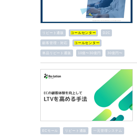
リピート通販
コールセンター
D2C
顧客管理・対応
コールセンター
単品リピート通販
10億〜30億円
30億円〜
ECモール
リピート通販
一元管理システム