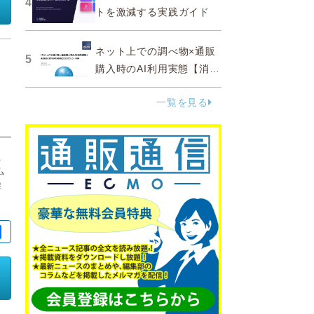
4
トを激減する実践ガイド
ネット上での調べ物×通販
5
購入時のAI利用実態【消費
者調査 2025】
一覧を見る
え
ム
解