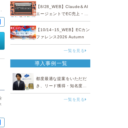
性“あいまいゾーン”大攻略セ
【8/28_WEB】Claude＆AI
.
ミナー
エージェントでEC売上・生
産性の両方を爆上げ ～ただ
使うだけじゃない！&qu...
【10/14−15_WEB】ECカン
ファレンス2026 Autumn
一覧を見る
導入事例一覧
都度最適な提案をいただだ
き、リード獲得・知名度向
上に効果実感
を
一覧を見る
ホ