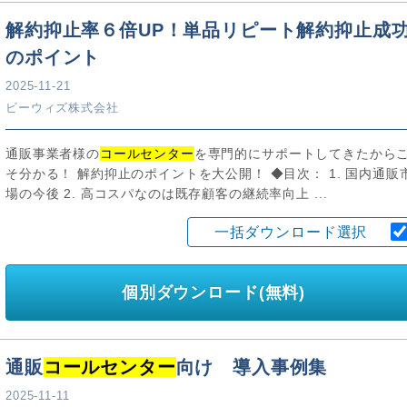
解約抑止率６倍UP！単品リピート解約抑止成
のポイント
2025-11-21
ビーウィズ株式会社
通販事業者様の
コールセンター
を専門的にサポートしてきたから
そ分かる！ 解約抑止のポイントを大公開！ ◆目次： 1. 国内通販
場の今後 2. 高コスパなのは既存顧客の継続率向上 ...
一括ダウンロード選択
個別ダウンロード(無料)
通販
コールセンター
向け 導入事例集
2025-11-11