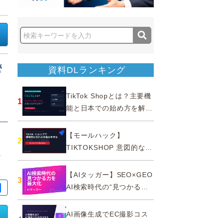
管
資料DLランキング
TikTok Shopとは？主要機
1
能と日本での始め方を解説
｜公式認定パートナー
【モールハック】
2
TIKTOKSHOP 意図的なバ
な
ズを生む法則
【AIタッガー】SEO×GEO
3
AI検索時代の“見つかる
力”を最大化
AI画像生成でEC撮影コス