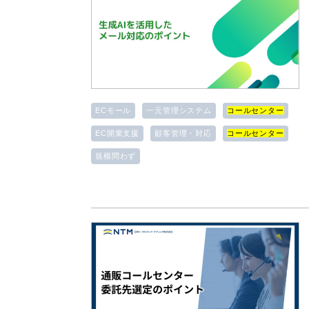
ECモール
一元管理システム
コールセンター
EC開業支援
顧客管理・対応
コールセンター
規模問わず