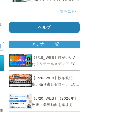
う要請、ルックスオティカ
一覧を見る
ジャパンが確約手続
は
ヘルプ
ー
セミナー一覧
【8/19_WEB】何がいいん
だ？リテールメディア EC・
小売の未来を変える事業戦
略
【8/20_WEB】秋冬繁忙
期、売り逃しゼロへ。 EC運
営効率化と機会損失を防ぐ
『直前チェックポイント』
【8/20_WEB】【2026年】
改正・業界動向を踏まえて
販事
事例で理解 健食・機能