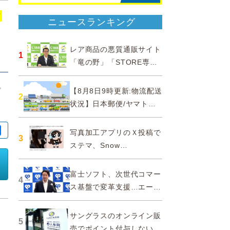
タ
ニュースランキング
レア商品の悪質通販サイト
1
「竜の野」「STORE専門
ショップ」などに注意…消
。
費者庁
【8月8日9時更新:物流配送
2
口
状況】日本郵便/ヤマト運
輸/佐川急便/西濃運輸/福山
通運
写真加工アプリのＸ投稿で
3
ステマ、Snow
Corporationと日本法人に
措置命令
富士ソフト、次世代コマー
4
ス基盤で変革支援…エージ
ェンティックコマースに対
応
サングラスのオンライン販
5
売でポイント付与しないよ