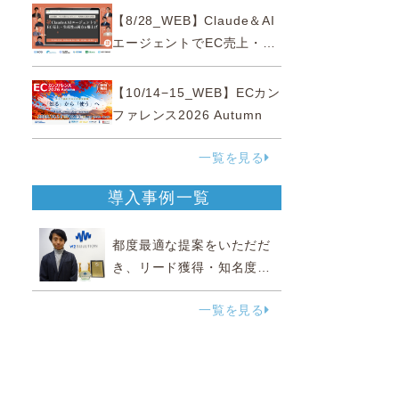
性“あいまいゾーン”大攻略セ
【8/28_WEB】Claude＆AI
ミナー
エージェントでEC売上・生
産性の両方を爆上げ ～ただ
使うだけじゃない！&qu...
【10/14−15_WEB】ECカン
ファレンス2026 Autumn
一覧を見る
導入事例一覧
都度最適な提案をいただだ
き、リード獲得・知名度向
上に効果実感
一覧を見る