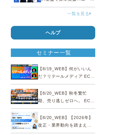
ェンティックコマースに対
一覧を見る
応
ヘルプ
セミナー一覧
【8/19_WEB】何がいいん
だ？リテールメディア EC・
小売の未来を変える事業戦
略
【8/20_WEB】秋冬繁忙
期、売り逃しゼロへ。 EC運
営効率化と機会損失を防ぐ
『直前チェックポイント』
【8/20_WEB】【2026年】
改正・業界動向を踏まえて
事例で理解 健食・機能