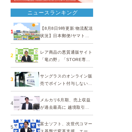
ニュースランキング
【8月8日9時更新:物流配送
1
状況】日本郵便/ヤマト運
輸/佐川急便/西濃運輸/福山
通運
レア商品の悪質通販サイト
2
「竜の野」「STORE専門
ショップ」などに注意…消
費者庁
サングラスのオンライン販
3
売でポイント付与しないよ
う要請、ルックスオティカ
ジャパンが確約手続
メルカリ6月期、売上収益
4
が過去最高に 越境取引が
急成長
富士ソフト、次世代コマー
5
ス基盤で変革支援…エージ