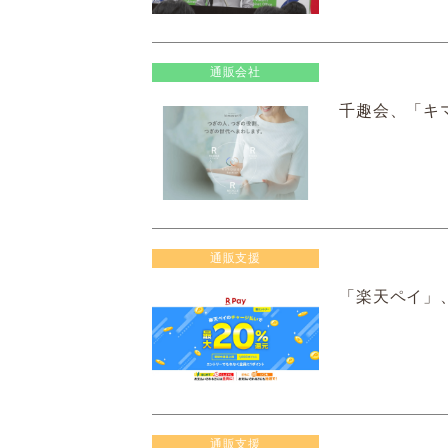
通販会社
千趣会、「キ
通販支援
「楽天ペイ」、
通販支援