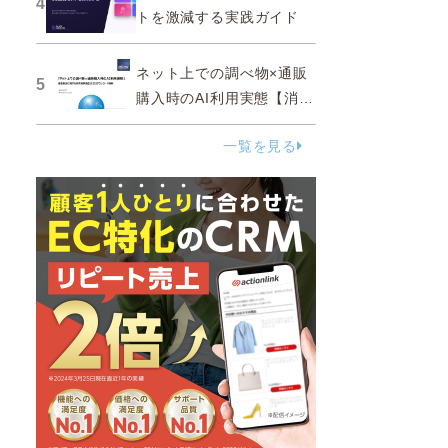
4
トを激減する実践ガイド
ネット上での調べ物×通販
5
購入時のAI利用実態【消費
者調査 2025】
一覧を見る