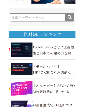
資料DLランキング
TikTok Shopとは？主要機
1
能と日本での始め方を解説
｜公式認定パートナー
【モールハック】
2
TIKTOKSHOP 意図的なバ
ズを生む法則
【AIタッガー】SEO×GEO
3
AI検索時代の“見つかる
力”を最大化
AI画像生成でEC撮影コス