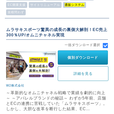
EC開業支援
サイトリニューアル
通販システム
規模問わず
ムラサキスポーツ驚異の成長の裏側大解剖！EC売上
300％UP/オムニチャネル実現
一括ダウンロード選択
個別ダウンロード
詳細を見る
W2株式会社
～革新的なオムニチャネル戦略で業績を劇的に向上
～ ～アパレルブランドの秘話～ わずか5年前、店舗
とECの連携に苦戦していた「ムラサキスポーツ」。
しかし、大胆な改革を断行した結果、EC...