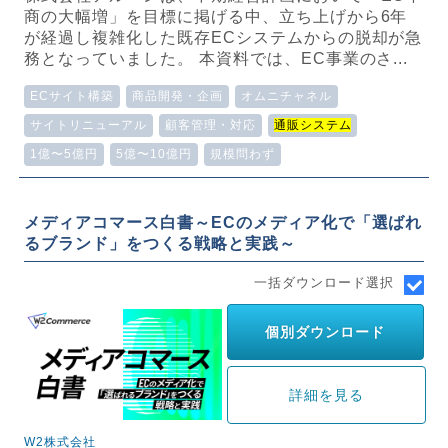
商の大幅増」を目標に掲げる中、立ち上げから6年
が経過し複雑化した既存ECシステムからの脱却が急
務となっていました。 本資料では、EC事業のさ...
ECサイト構築
商品開発・企画
オムニチャネル
サイトリニューアル
顧客管理・対応
通販システム
1億〜5億円
5億〜10億円
規模問わず
メディアコマース白書～ECのメディア化で「選ばれ
るブランド」をつくる戦略と実践～
一括ダウンロード選択
個別ダウンロード
詳細を見る
W2株式会社