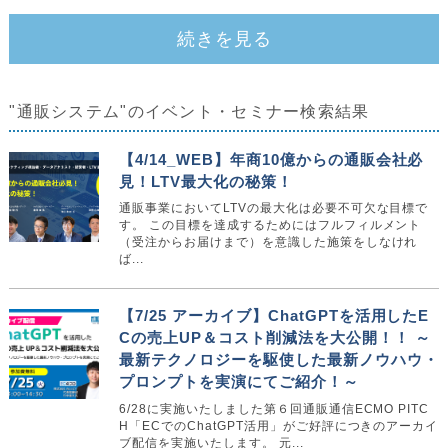
続きを見る
"通販システム"のイベント・セミナー検索結果
【4/14_WEB】年商10億からの通販会社必
見！LTV最大化の秘策！
通販事業においてLTVの最大化は必要不可欠な目標で
す。 この目標を達成するためにはフルフィルメント
（受注からお届けまで）を意識した施策をしなけれ
ば...
【7/25 アーカイブ】ChatGPTを活用したE
Cの売上UP＆コスト削減法を大公開！！ ～
最新テクノロジーを駆使した最新ノウハウ・
プロンプトを実演にてご紹介！～
6/28に実施いたしました第６回通販通信ECMO PITC
H「ECでのChatGPT活用」がご好評につきのアーカイ
ブ配信を実施いたします。 元...