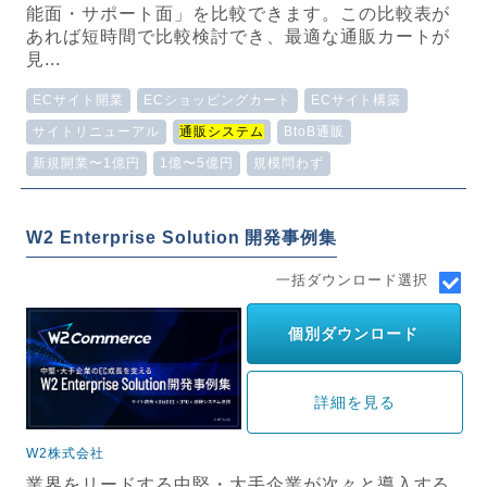
能面・サポート面」を比較できます。この比較表が
あれば短時間で比較検討でき、最適な通販カートが
見...
ECサイト開業
ECショッピングカート
ECサイト構築
サイトリニューアル
通販システム
BtoB通販
新規開業〜1億円
1億〜5億円
規模問わず
W2 Enterprise Solution 開発事例集
一括ダウンロード選択
個別ダウンロード
詳細を見る
W2株式会社
業界をリードする中堅・大手企業が次々と導入する