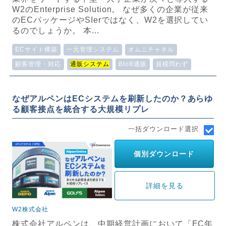
W2のEnterprise Solution。 なぜ多くの企業が従来
のECパッケージやSIerではなく、W2を選択してい
るのでしょうか。 本...
ECサイト構築
一元管理システム
オムニチャネル
顧客管理・対応
通販システム
BtoB通販
規模問わず
なぜアルペンはECシステムを刷新したのか？あらゆ
る顧客接点を統合する大規模リプレ
一括ダウンロード選択
個別ダウンロード
詳細を見る
W2株式会社
株式会社アルペンは、中期経営計画において「EC年