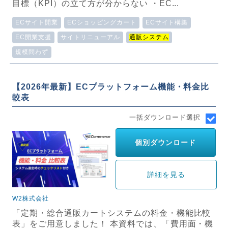
目標（KPI）の立て方が分からない ・EC...
ECサイト開業
ECショッピングカート
ECサイト構築
EC開業支援
サイトリニューアル
通販システム
規模問わず
【2026年最新】ECプラットフォーム機能・料金比
較表
一括ダウンロード選択
個別ダウンロード
詳細を見る
W2株式会社
「定期・総合通販カートシステムの料金・機能比較
表」をご用意しました！ 本資料では、「費用面・機