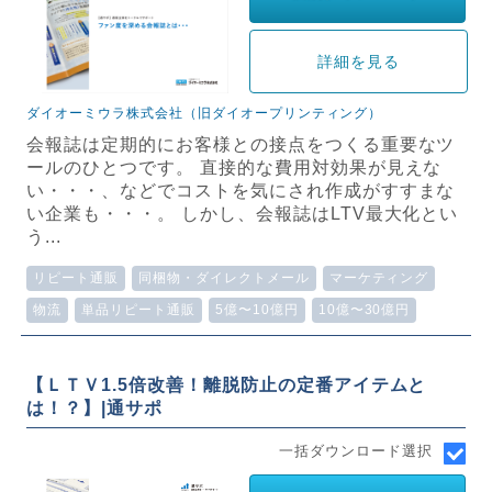
詳細を見る
ダイオーミウラ株式会社（旧ダイオープリンティング）
会報誌は定期的にお客様との接点をつくる重要なツ
ールのひとつです。 直接的な費用対効果が見えな
い・・・、などでコストを気にされ作成がすすまな
い企業も・・・。 しかし、会報誌はLTV最大化とい
う...
リピート通販
同梱物・ダイレクトメール
マーケティング
物流
単品リピート通販
5億〜10億円
10億〜30億円
【ＬＴＶ1.5倍改善！離脱防止の定番アイテムと
は！？】|通サポ
一括ダウンロード選択