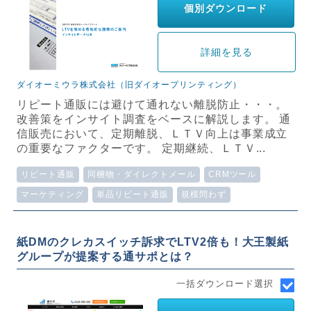
個別ダウンロード
詳細を見る
ダイオーミウラ株式会社（旧ダイオープリンティング）
リピート通販には避けて通れない離脱防止・・・。
改善策をインサイト調査をベースに解説します。 通
信販売において、定期離脱、ＬＴＶ向上は事業成立
の重要なファクターです。 定期継続、ＬＴＶ...
リピート通販
同梱物・ダイレクトメール
CRMツール
マーケティング
単品リピート通販
規模問わず
紙DMのクレカスイッチ訴求でLTV2倍も！大王製紙
グループが提案する通サポとは？
一括ダウンロード選択