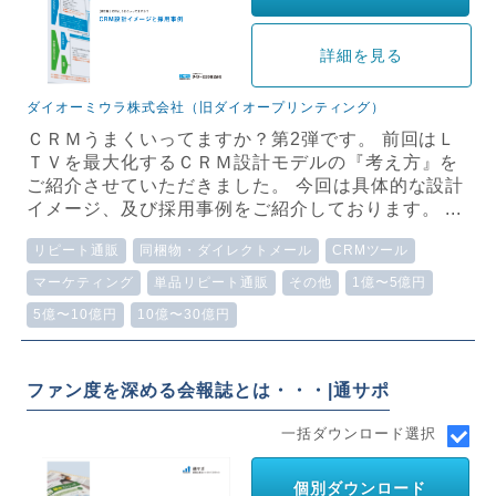
詳細を見る
ダイオーミウラ株式会社（旧ダイオープリンティング）
ＣＲＭうまくいってますか？第2弾です。 前回はＬ
ＴＶを最大化するＣＲＭ設計モデルの『考え方』を
ご紹介させていただきました。 今回は具体的な設計
イメージ、及び採用事例をご紹介しております。 ...
リピート通販
同梱物・ダイレクトメール
CRMツール
マーケティング
単品リピート通販
その他
1億〜5億円
5億〜10億円
10億〜30億円
ファン度を深める会報誌とは・・・|通サポ
一括ダウンロード選択
個別ダウンロード