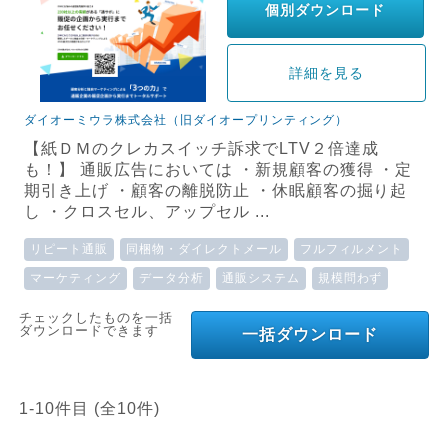
個別ダウンロード
詳細を見る
ダイオーミウラ株式会社（旧ダイオープリンティング）
【紙ＤＭのクレカスイッチ訴求でLTV２倍達成
も！】 通販広告においては ・新規顧客の獲得 ・定
期引き上げ ・顧客の離脱防止 ・休眠顧客の掘り起
し ・クロスセル、アップセル ...
リピート通販
同梱物・ダイレクトメール
フルフィルメント
マーケティング
データ分析
通販システム
規模問わず
チェックしたものを一括
ダウンロードできます
一括ダウンロード
1-10件目 (全10件)