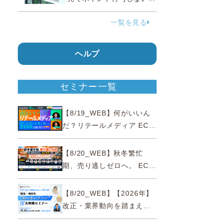
う要請、ルックスオティカ
一覧を見る
ジャパンが確約手続
ヘルプ
セミナー一覧
【8/19_WEB】何がいいん
だ？リテールメディア EC・
小売の未来を変える事業戦
略
【8/20_WEB】秋冬繁忙
期、売り逃しゼロへ。 EC運
営効率化と機会損失を防ぐ
『直前チェックポイント』
【8/20_WEB】【2026年】
改正・業界動向を踏まえて
事例で理解 健食・機能