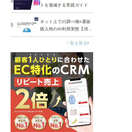
4
トを激減する実践ガイド
ネット上での調べ物×通販
5
購入時のAI利用実態【消費
者調査 2025】
一覧を見る