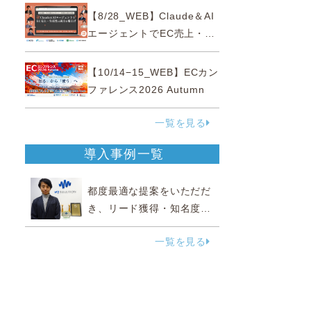
性“あいまいゾーン”大攻略セ
【8/28_WEB】Claude＆AI
ミナー
エージェントでEC売上・生
産性の両方を爆上げ ～ただ
使うだけじゃない！&qu...
【10/14−15_WEB】ECカン
ファレンス2026 Autumn
一覧を見る
導入事例一覧
都度最適な提案をいただだ
き、リード獲得・知名度向
上に効果実感
一覧を見る