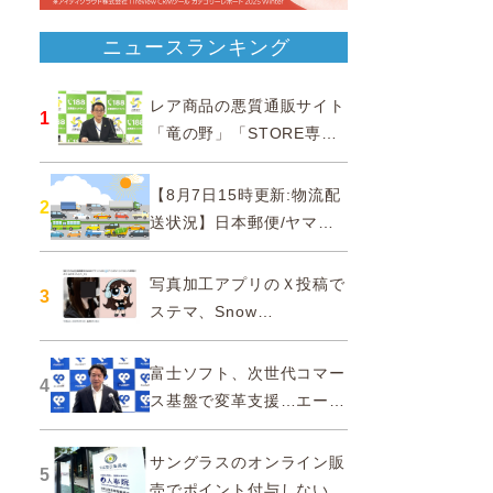
ニュースランキング
レア商品の悪質通販サイト
1
「竜の野」「STORE専門
ショップ」などに注意…消
費者庁
【8月7日15時更新:物流配
2
送状況】日本郵便/ヤマト
運輸/佐川急便/西濃運輸/福
山通運
写真加工アプリのＸ投稿で
3
ステマ、Snow
Corporationと日本法人に
措置命令
富士ソフト、次世代コマー
4
ス基盤で変革支援…エージ
ェンティックコマースに対
応
サングラスのオンライン販
5
売でポイント付与しないよ