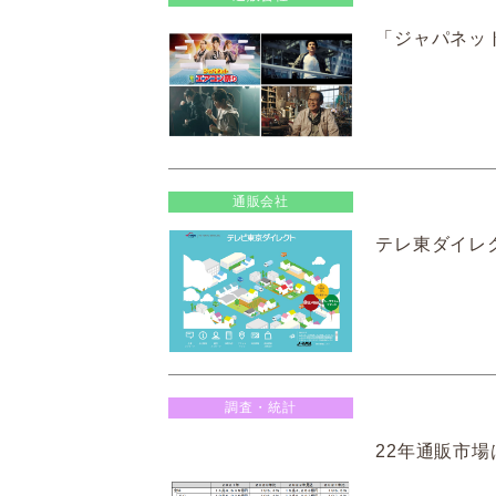
「ジャパネッ
通販会社
テレ東ダイレ
調査・統計
22年通販市場は