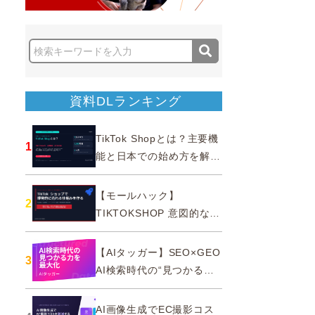
資料DLランキング
TikTok Shopとは？主要機
1
能と日本での始め方を解説
｜公式認定パートナー
【モールハック】
2
TIKTOKSHOP 意図的なバ
ズを生む法則
【AIタッガー】SEO×GEO
3
AI検索時代の“見つかる
力”を最大化
AI画像生成でEC撮影コス