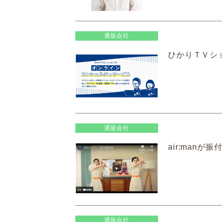
通販会社
ひかりＴＶショ
通販会社
air:manが
通販会社