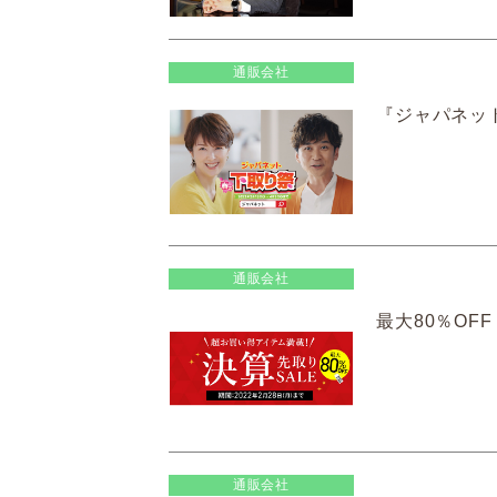
通販会社
『ジャパネット
通販会社
最大80％OF
通販会社