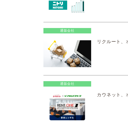
通販会社
リクルート、オ
通販会社
カウネット、