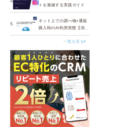
4
トを激減する実践ガイド
ネット上での調べ物×通販
5
購入時のAI利用実態【消費
者調査 2025】
一覧を見る