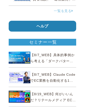
38.0％占める…国民生活セ
一覧を見る
ンター
ヘルプ
セミナー一覧
【8/7_WEB】具体的事例か
ら考える「ダークパター
ン」をめぐる問題【薬事法
広告研究所×通販通信
【8/7_WEB】Claude Code
ECMO】
でEC業務を自動化する1日
集中ハンズオン研修【10名
限定・東京三田】
【8/19_WEB】何がいいん
だ？リテールメディア EC・
小売の未来を変える事業戦