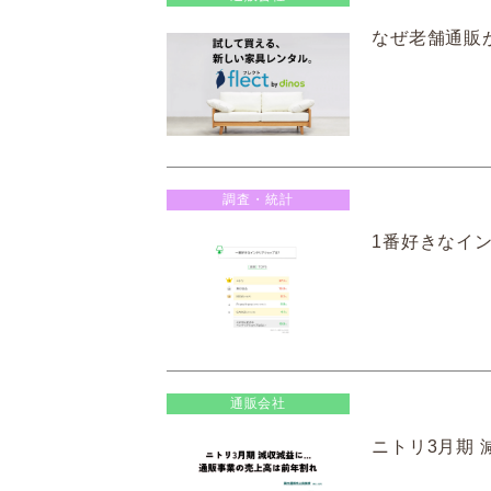
なぜ老舗通販が
調査・統計
1番好きなイ
通販会社
ニトリ3月期