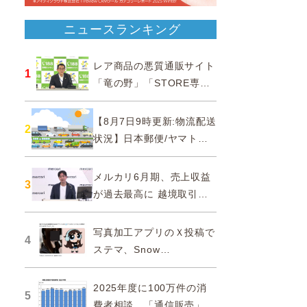
ニュースランキング
レア商品の悪質通販サイト
1
「竜の野」「STORE専門
ショップ」などに注意…消
費者庁
【8月7日9時更新:物流配送
2
状況】日本郵便/ヤマト運
輸/佐川急便/西濃運輸/福山
通運
メルカリ6月期、売上収益
3
が過去最高に 越境取引が
急成長
写真加工アプリのＸ投稿で
4
ステマ、Snow
Corporationと日本法人に
措置命令
2025年度に100万件の消
5
費者相談、「通信販売」が