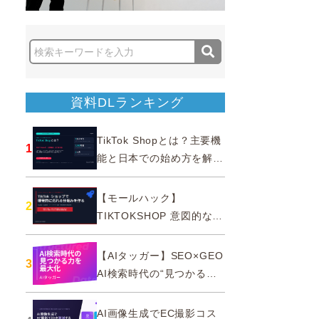
資料DLランキング
TikTok Shopとは？主要機
1
能と日本での始め方を解説
｜公式認定パートナー
【モールハック】
2
TIKTOKSHOP 意図的なバ
ズを生む法則
【AIタッガー】SEO×GEO
3
AI検索時代の“見つかる
力”を最大化
AI画像生成でEC撮影コス