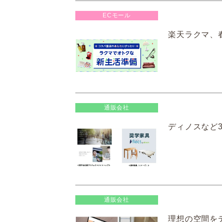
ECモール
楽天ラクマ、
通販会社
ディノスなど3
通販会社
理想の空間を