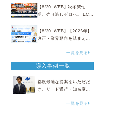
略
【8/20_WEB】秋冬繁忙
期、売り逃しゼロへ。 EC運
営効率化と機会損失を防ぐ
『直前チェックポイント』
【8/20_WEB】【2026年】
改正・業界動向を踏まえて
事例で理解 健食・機能
一覧を見る
性“あいまいゾーン”大攻略セ
ミナー
導入事例一覧
都度最適な提案をいただだ
き、リード獲得・知名度向
上に効果実感
一覧を見る