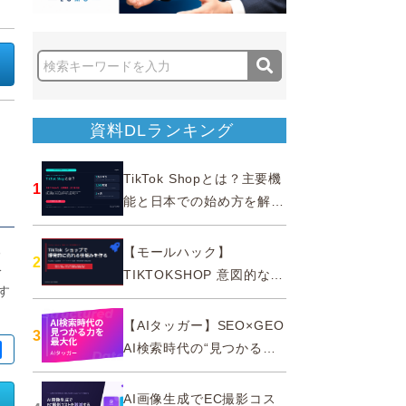
資料DLランキング
TikTok Shopとは？主要機
1
能と日本での始め方を解説
｜公式認定パートナー
る
【モールハック】
2
冷
TIKTOKSHOP 意図的なバ
す
ズを生む法則
【AIタッガー】SEO×GEO
3
AI検索時代の“見つかる
力”を最大化
AI画像生成でEC撮影コス