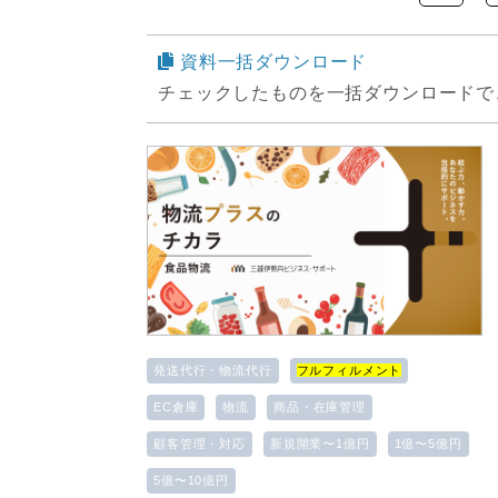
資料一括ダウンロード
チェックしたものを一括ダウンロードで
発送代行・物流代行
フルフィルメント
EC倉庫
物流
商品・在庫管理
顧客管理・対応
新規開業〜1億円
1億〜5億円
5億〜10億円