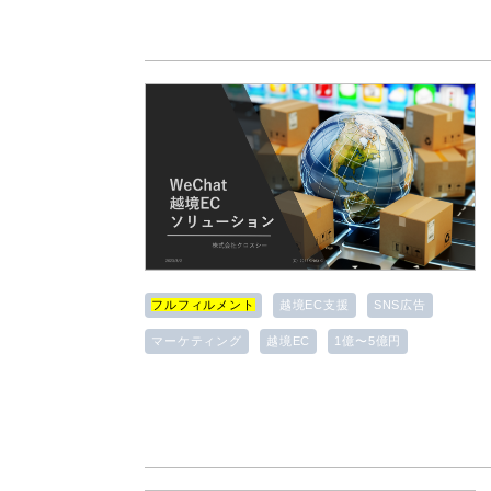
フルフィルメント
越境EC支援
SNS広告
マーケティング
越境EC
1億〜5億円