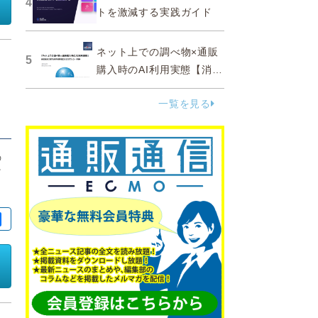
4
トを激減する実践ガイド
ネット上での調べ物×通販
5
購入時のAI利用実態【消費
者調査 2025】
一覧を見る
の
ザ