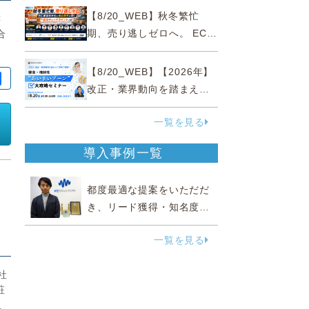
略
【8/20_WEB】秋冬繁忙
C
期、売り逃しゼロへ。 EC運
合
営効率化と機会損失を防ぐ
『直前チェックポイント』
【8/20_WEB】【2026年】
改正・業界動向を踏まえて
事例で理解 健食・機能
一覧を見る
性“あいまいゾーン”大攻略セ
ミナー
導入事例一覧
都度最適な提案をいただだ
き、リード獲得・知名度向
上に効果実感
一覧を見る
社
粧
販