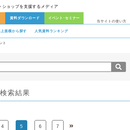
トショップを支援するメディア
資料ダウンロード
イベント･セミナー
当サイトの使い方
売上規模から探す
人気資料ランキング
ント
料検索結果
4
5
6
7