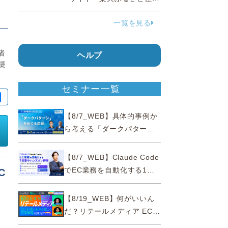
民」を2027年春に開設
一覧を見る
ま
者
ヘルプ
提
セミナー一覧
【8/7_WEB】具体的事例か
ら考える「ダークパター
ン」をめぐる問題【薬事法
広告研究所×通販通信
【8/7_WEB】Claude Code
ECMO】
でEC業務を自動化する1日
C
集中ハンズオン研修【10名
限定・東京三田】
【8/19_WEB】何がいいん
だ？リテールメディア EC・
小売の未来を変える事業戦