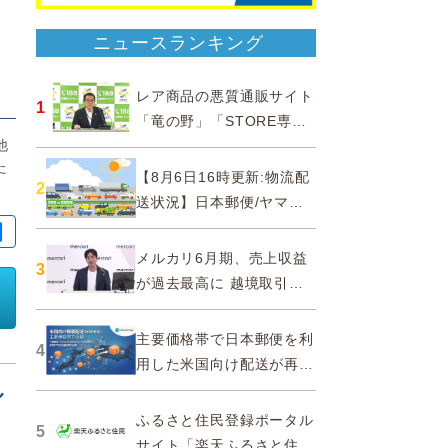
ニュースランキング
レア商品の悪質通販サイト
1
「竜の野」「STORE専門
他
ショップ」などに注意…消
た
費者庁
【8月6日16時更新:物流配
2
送状況】日本郵便/ヤマト
運輸/佐川急便/西濃運輸/福
山通運
メルカリ6月期、売上収益
3
が過去最高に 越境取引が
急成長
主要価格帯で日本郵便を利
4
用した米国向け配送が再
開、DDPソリューションと
ル
API連携…ZenGroup
ふるさと住民登録ポータル
5
サイト「楽天ふるさと住