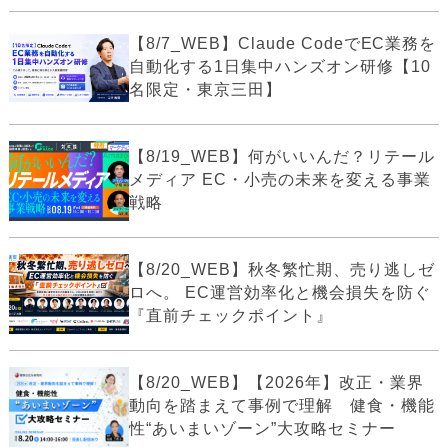
【8/7_WEB】Claude CodeでEC業務を
自動化する1日集中ハンズオン研修【10
名限定・東京三田】
【8/19_WEB】何がいいんだ？リテール
メディア EC・小売の未来を変える事業
戦略
【8/20_WEB】秋冬繁忙期、売り逃しゼ
ロへ。 EC運営効率化と機会損失を防ぐ
『直前チェックポイント』
【8/20_WEB】【2026年】改正・業界
動向を踏まえて事例で理解 健食・機能
性“あいまいゾーン”大攻略セミナー