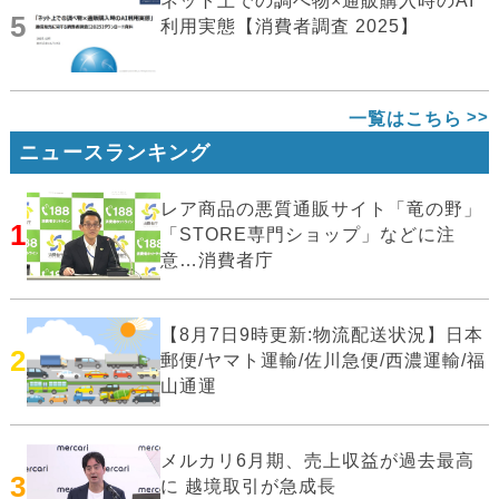
ネット上での調べ物×通販購入時のAI
5
利用実態【消費者調査 2025】
一覧はこちら
ニュースランキング
レア商品の悪質通販サイト「竜の野」
1
「STORE専門ショップ」などに注
意…消費者庁
【8月7日9時更新:物流配送状況】日本
2
郵便/ヤマト運輸/佐川急便/西濃運輸/福
山通運
メルカリ6月期、売上収益が過去最高
3
に 越境取引が急成長