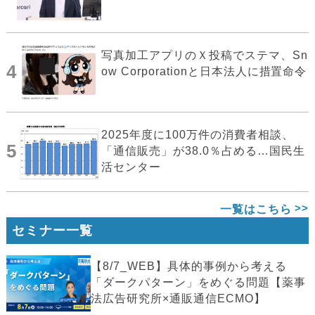
写真加工アプリのＸ投稿でステマ、Sn
4
ow Corporationと日本法人に措置命令
2025年度に100万件の消費者相談、
5
「通信販売」が38.0％占める…国民生
活センター
一覧はこちら
セミナー一覧
【8/7_WEB】具体的事例から考える
「ダークパターン」をめぐる問題【薬事
法広告研究所×通販通信ECMO】