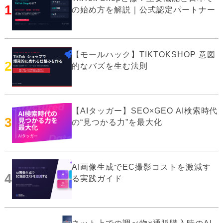
1
の始め方を解説｜公式認定パートナー
【モールハック】TIKTOKSHOP 意図
2
的なバズを生む法則
【AIタッガー】SEO×GEO AI検索時代
3
の“見つかる力”を最大化
AI画像生成でEC撮影コストを激減す
4
る実践ガイド