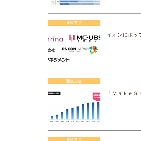
通販支援
イオンにポッ
通販支援
「ＭａｋｅＳ
通販支援