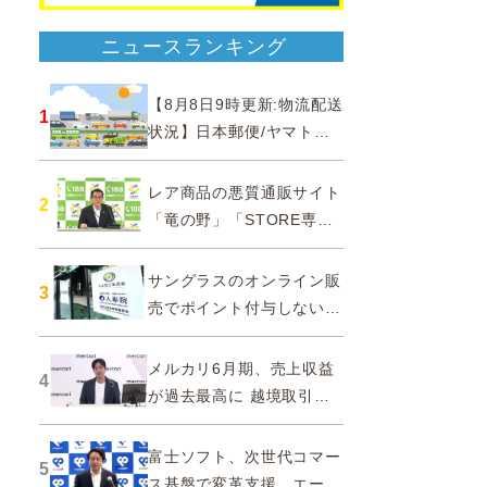
ニュースランキング
【8月8日9時更新:物流配送
1
状況】日本郵便/ヤマト運
輸/佐川急便/西濃運輸/福山
通運
レア商品の悪質通販サイト
2
「竜の野」「STORE専門
ショップ」などに注意…消
費者庁
サングラスのオンライン販
3
売でポイント付与しないよ
う要請、ルックスオティカ
ジャパンが確約手続
メルカリ6月期、売上収益
4
が過去最高に 越境取引が
急成長
富士ソフト、次世代コマー
5
ス基盤で変革支援…エージ