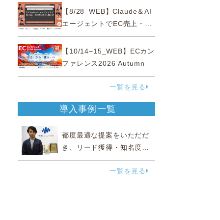
性“あいまいゾーン”大攻略セ
【8/28_WEB】Claude＆AI
ミナー
エージェントでEC売上・生
産性の両方を爆上げ ～ただ
使うだけじゃない！&qu...
【10/14−15_WEB】ECカン
ファレンス2026 Autumn
一覧を見る
導入事例一覧
都度最適な提案をいただだ
き、リード獲得・知名度向
上に効果実感
一覧を見る