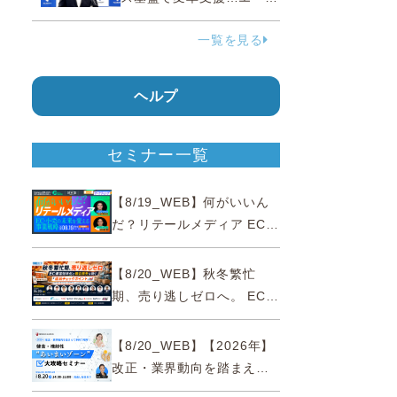
ェンティックコマースに対
一覧を見る
応
ヘルプ
セミナー一覧
【8/19_WEB】何がいいん
だ？リテールメディア EC・
小売の未来を変える事業戦
略
【8/20_WEB】秋冬繁忙
期、売り逃しゼロへ。 EC運
営効率化と機会損失を防ぐ
『直前チェックポイント』
【8/20_WEB】【2026年】
改正・業界動向を踏まえて
事例で理解 健食・機能