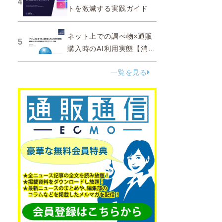
4
トを激減する実践ガイド
ネット上での調べ物×通販
5
購入時のAI利用実態【消費
者調査 2025】
一覧を見る