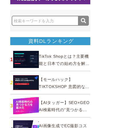
資料DLランキング
TikTok Shopとは？主要機
1
能と日本での始め方を解説
｜公式認定パートナー
【モールハック】
2
TIKTOKSHOP 意図的なバ
ズを生む法則
【AIタッガー】SEO×GEO
3
AI検索時代の“見つかる
力”を最大化
AI画像生成でEC撮影コス