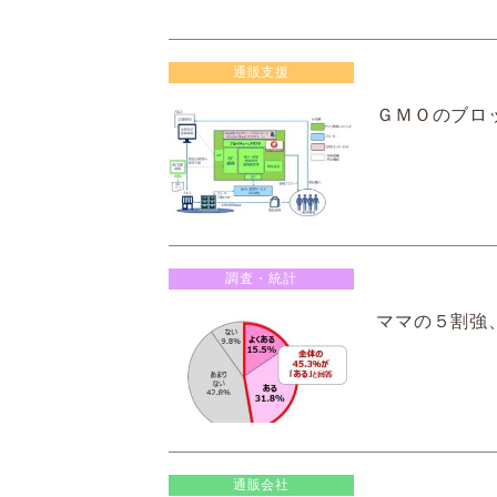
通販支援
ＧＭＯのブロ
調査・統計
ママの５割強
通販会社