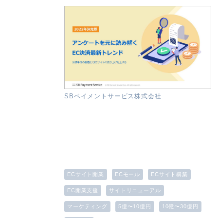
SBペイメントサービス株式会社
ECサイト開業
ECモール
ECサイト構築
EC開業支援
サイトリニューアル
マーケティング
5億〜10億円
10億〜30億円