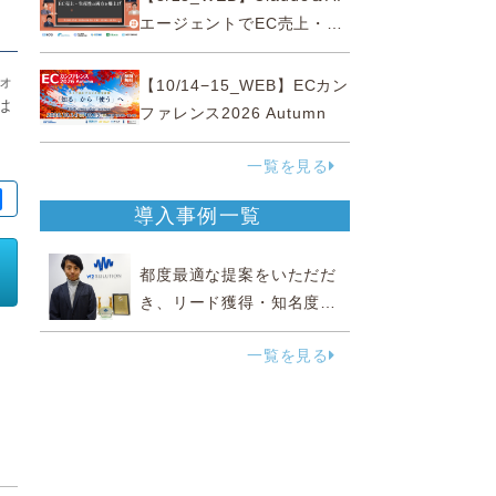
ミナー
エージェントでEC売上・生
産性の両方を爆上げ ～ただ
使うだけじゃない！&qu...
ォ
【10/14−15_WEB】ECカン
は
ファレンス2026 Autumn
一覧を見る
導入事例一覧
都度最適な提案をいただだ
き、リード獲得・知名度向
上に効果実感
一覧を見る