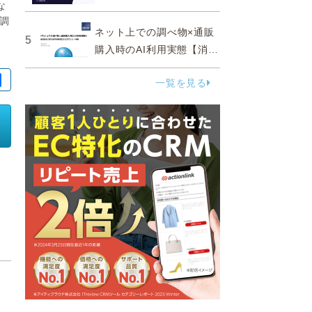
な
調
ネット上での調べ物×通販
5
購入時のAI利用実態【消費
者調査 2025】
一覧を見る
向