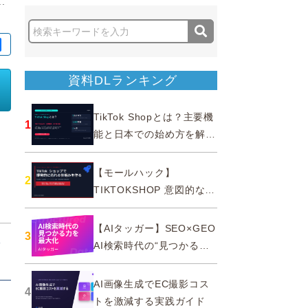
.
資料DLランキング
TikTok Shopとは？主要機
1
能と日本での始め方を解説
｜公式認定パートナー
【モールハック】
2
TIKTOKSHOP 意図的なバ
ズを生む法則
【AIタッガー】SEO×GEO
3
済
AI検索時代の“見つかる
力”を最大化
AI画像生成でEC撮影コス
4
トを激減する実践ガイド