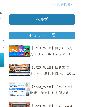
一覧を見る
ジャパンが確約手続
決
メ
ヘルプ
ン
セミナー一覧
【8/19_WEB】何がいいん
だ？リテールメディア EC・
小売の未来を変える事業戦
略
【8/20_WEB】秋冬繁忙
期、売り逃しゼロへ。 EC運
営効率化と機会損失を防ぐ
『直前チェックポイント』
【8/20_WEB】【2026年】
改正・業界動向を踏まえて
事例で理解 健食・機能
性“あいまいゾーン”大攻略セ
【8/28_WEB】Claude＆AI