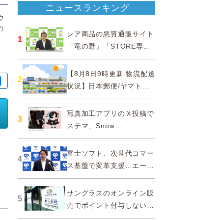
ニュースランキング
ウ
の
レア商品の悪質通販サイト
1
。
「竜の野」「STORE専門
ショップ」などに注意…消
費者庁
【8月8日9時更新:物流配送
2
状況】日本郵便/ヤマト運
輸/佐川急便/西濃運輸/福山
通運
写真加工アプリのＸ投稿で
3
ステマ、Snow
Corporationと日本法人に
措置命令
富士ソフト、次世代コマー
4
ス基盤で変革支援…エージ
ェンティックコマースに対
応
サングラスのオンライン販
5
売でポイント付与しないよ
う要請、ルックスオティカ