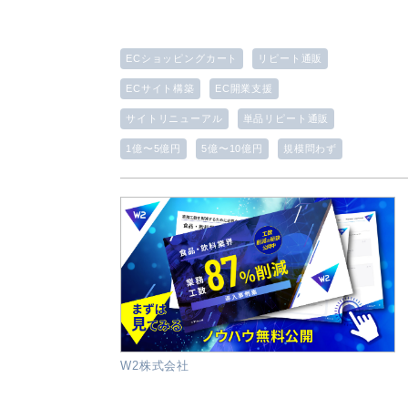
ECショッピングカート
リピート通販
ECサイト構築
EC開業支援
サイトリニューアル
単品リピート通販
1億〜5億円
5億〜10億円
規模問わず
W2株式会社