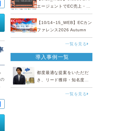
ミナー
エージェントでEC売上・生
産性の両方を爆上げ ～ただ
使うだけじゃない！&qu...
【10/14−15_WEB】ECカン
ファレンス2026 Autumn
一覧を見る
率
導入事例一覧
都度最適な提案をいただだ
の
3の
き、リード獲得・知名度向
.
上に効果実感
一覧を見る