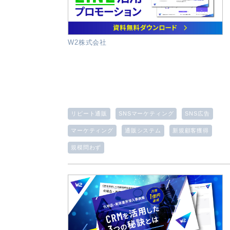
W2株式会社
リピート通販
SNSマーケティング
SNS広告
マーケティング
通販システム
新規顧客獲得
規模問わず