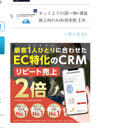
中
ネット上での調べ物×通販
5
購入時のAI利用実態【消費
者調査 2025】
一覧を見る
と