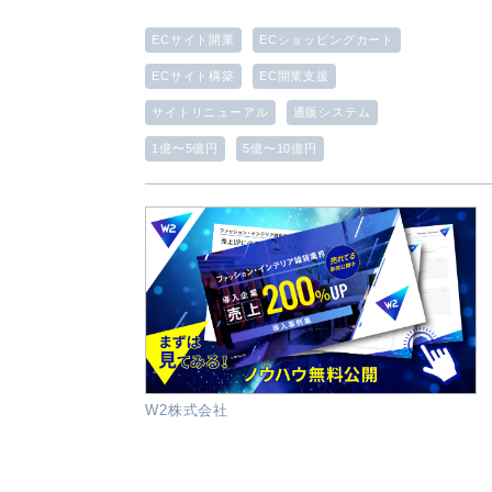
ECサイト開業
ECショッピングカート
ECサイト構築
EC開業支援
サイトリニューアル
通販システム
1億〜5億円
5億〜10億円
W2株式会社