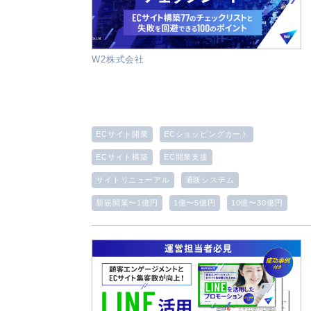
W2株式会社
ECサイト開業
ECショッピングカート
ECサイト構築
EC開業支援
サイトリニューアル
通販システム
新規開業〜1億円
1億〜5億円
10億〜30億円