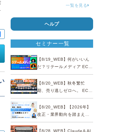
営
一覧を見る
ジャパンが確約手続
1
ヘルプ
セミナー一覧
【8/19_WEB】何がいいん
だ？リテールメディア EC・
小売の未来を変える事業戦
い
略
【8/20_WEB】秋冬繁忙
期、売り逃しゼロへ。 EC運
営効率化と機会損失を防ぐ
く
『直前チェックポイント』
【8/20_WEB】【2026年】
改正・業界動向を踏まえて
事例で理解 健食・機能
性“あいまいゾーン”大攻略セ
【8/28_WEB】Claude＆AI