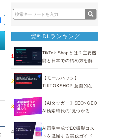
資料DLランキング
TikTok Shopとは？主要機
1
能と日本での始め方を解説
｜公式認定パートナー
【モールハック】
2
TIKTOKSHOP 意図的なバ
ズを生む法則
【AIタッガー】SEO×GEO
3
と
AI検索時代の“見つかる
力”を最大化
AI画像生成でEC撮影コス
4
営
トを激減する実践ガイド