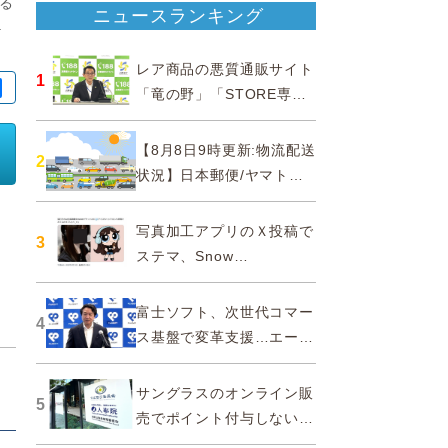
る
ニュースランキング
.
レア商品の悪質通販サイト
1
「竜の野」「STORE専門
ショップ」などに注意…消
費者庁
【8月8日9時更新:物流配送
2
状況】日本郵便/ヤマト運
輸/佐川急便/西濃運輸/福山
通運
写真加工アプリのＸ投稿で
3
ステマ、Snow
Corporationと日本法人に
措置命令
富士ソフト、次世代コマー
4
ス基盤で変革支援…エージ
ェンティックコマースに対
応
サングラスのオンライン販
5
売でポイント付与しないよ
う要請、ルックスオティカ