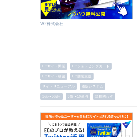
W2株式会社
ECサイト開業
ECショッピングカート
ECサイト構築
EC開業支援
サイトリニューアル
通販システム
1億〜5億円
5億〜10億円
規模問わず