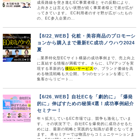
成長路線を突き進むEC事業者様と その反動により、
上向きとは言えない状態が続く事業者様とで差が広が
ってきています。 EC利用者のすそ野が広がったもの
の、EC参入企業の...
【8/22_WEB】化粧・美容商品のプロモーシ
ョンから購入まで最新EC成功ノウハウ2024
夏
...業界特化型ECサイト構築の成功事例まで、売上向上
に直結する情報が満載です。 さらに、LTVアップを実
現する革新的な
後払いサービス
や、ブランド価値を高
める物流戦略も大公開。 5つのセッションを通じて、
集客からリピート...
【6/26_WEB】自社ECを「劇的に」「爆発
的に」伸ばすための秘策4選！成功事例紹介
セミナー！
年々拡大しているEC市場では、競争も激化していま
す。 その状況下で、自社ECを爆発的に成功させるた
めには、最新の戦略と実践的な知識が必要となってき
ます。 本セミナーでは物流からコミュニケーションま