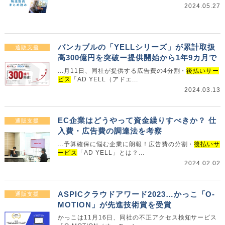
2024.05.27
バンカブルの「YELLシリーズ」が累計取扱
通販支援
高300億円を突破ー提供開始から1年9カ月で
...月11日、同社が提供する広告費の4分割・
後払いサー
ビス
「AD YELL（アドエ...
2024.03.13
EC企業はどうやって資金繰りすべきか？ 仕
通販支援
入費・広告費の調達法を考察
...予算確保に悩む企業に朗報！広告費の分割・
後払いサ
ービス
「AD YELL」とは？...
2024.02.02
ASPICクラウドアワード2023…かっこ「O-
通販支援
MOTION」が先進技術賞を受賞
かっこは11月16日、同社の不正アクセス検知サービス