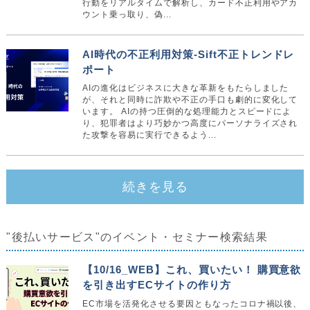
行動をリアルタイムで解析し、カード不正利用やアカ
ウント乗っ取り、偽...
AI時代の不正利用対策-Sift不正トレンドレ
ポート
AIの進化はビジネスに大きな革新をもたらしました
が、それと同時に詐欺や不正の手口も劇的に変化して
います。 AIの持つ圧倒的な処理能力とスピードによ
り、犯罪者はより巧妙かつ高度にパーソナライズされ
た攻撃を容易に実行できるよう...
続きを見る
"後払いサービス"のイベント・セミナー検索結果
【10/16_WEB】これ、買いたい！ 購買意欲
を引き出すECサイトの作り方
EC市場を活発化させる要因ともなったコロナ禍以後、