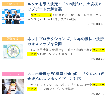
ルタオも導入決定！「NP後払い」大規模ア
通販支援
ップデートの舞台裏
後払いサービス
を提供する（株）ネットプロテクシ
ョンズは2019年11月、後払い決済...
2020.03.31
ネットプロテクションズ、世界の後払い決済
通販支援
カオスマップを公開
...ドの信用情報を使用せず、独自の与信技術で
後払いサ
ービス
を提供している新興サービ...
2020.03.30
スマホ最適なEC構築aishipR、『クロネコ代
ECモール
金後払いスマホタイプ』に対応
...ヤマトフィンシャル（株）の『クロネコ代金
後払いサ
ービス
スマホタイプ』を標準装...
2020.02.12