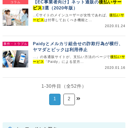
【EC事業者向け】ネット通販の
後払いサー
コラム
ビス
3選（2020年版）
...Cサイトのメインユーザーが女性であれば、
後払いサ
ービス
は付帯しておくべき機能と...
2020.01.24
Paidyとメルカリ組合せの詐欺行為が横行、
事件・トラブル
ヤマダとビックは利用停止
...」の各通販サイトが、支払い方法のページで
後払いサ
ービス
「Paidy」による翌月...
2020.01.16
1-30件目（全52件）
1
2