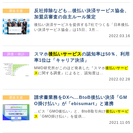
反社排除なども…後払い決済サービス協会、
通販支援
加盟店審査の自主ルール策定
後払い決済サービスを提供する7社でつくる「日本後払
い決済サービス協会」は15日、3月...
2022.03.16
スマホ
後払いサービス
の認知率は50％、利用
調査・統計
率1位は「キャリア決済」
MMD研究所がこのほど発表した『スマホ
後払いサービ
ス
に関する調査』によると、認知度は...
2022.02.28
請求書業務をDXへ…BtoB後払い決済「GM
通販支援
O掛け払い」が「ebisumart」と連携
...ビス「GMO後払い」と、BtoB取引向け
後払いサービ
ス
「GMO掛け払い」を提供...
2021.11.05