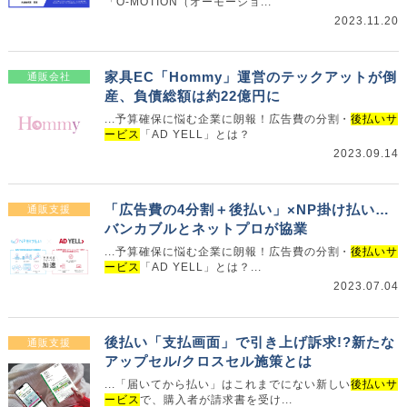
「O-MOTION（オーモーショ...
2023.11.20
家具EC「Hommy」運営のテックアットが倒
通販会社
産、負債総額は約22億円に
...予算確保に悩む企業に朗報！広告費の分割・
後払いサ
ービス
「AD YELL」とは？
2023.09.14
「広告費の4分割＋後払い」×NP掛け払い…
通販支援
バンカブルとネットプロが協業
...予算確保に悩む企業に朗報！広告費の分割・
後払いサ
ービス
「AD YELL」とは？...
2023.07.04
後払い「支払画面」で引き上げ訴求!?新たな
通販支援
アップセル/クロスセル施策とは
...「届いてから払い」はこれまでにない新しい
後払いサ
ービス
で、購入者が請求書を受け...