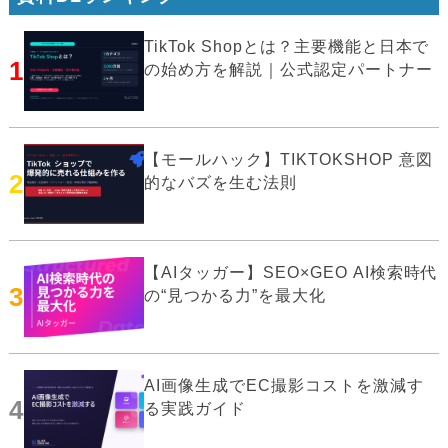
TikTok Shopとは？主要機能と日本で
1
の始め方を解説｜公式認定パートナー
【モールハック】TIKTOKSHOP 意図
2
的なバズを生む法則
【AIタッガー】SEO×GEO AI検索時代
3
の“見つかる力”を最大化
AI画像生成でEC撮影コストを激減す
4
る実践ガイド