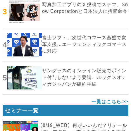
写真加工アプリのＸ投稿でステマ、Sn
3
ow Corporationと日本法人に措置命令
富士ソフト、次世代コマース基盤で変
4
革支援…エージェンティックコマース
に対応
サングラスのオンライン販売でポイン
5
ト付与しないよう要請、ルックスオテ
ィカジャパンが確約手続
一覧はこちら
セミナー一覧
【8/19_WEB】何がいいんだ？リテール