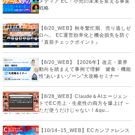
メディア EC・小売の未来を変える事業
戦略
【8/20_WEB】秋冬繁忙期、売り逃しゼ
ロへ。 EC運営効率化と機会損失を防ぐ
『直前チェックポイント』
【8/20_WEB】【2026年】改正・業界
動向を踏まえて事例で理解 健食・機能
性“あいまいゾーン”大攻略セミナー
【8/28_WEB】Claude＆AIエージェン
トでEC売上・生産性の両方を爆上げ ～
ただ使うだけじゃない！&qu...
【10/14−15_WEB】ECカンファレンス