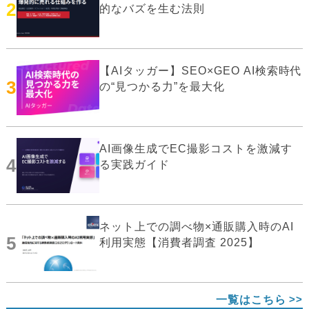
2
的なバズを生む法則
【AIタッガー】SEO×GEO AI検索時代
3
の“見つかる力”を最大化
AI画像生成でEC撮影コストを激減す
4
る実践ガイド
ネット上での調べ物×通販購入時のAI
5
利用実態【消費者調査 2025】
一覧はこちら