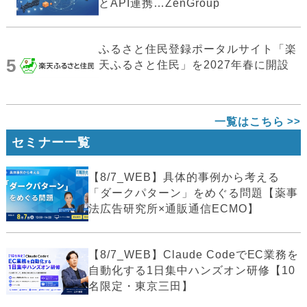
とAPI連携…ZenGroup
ふるさと住民登録ポータルサイト「楽
5
天ふるさと住民」を2027年春に開設
一覧はこちら
セミナー一覧
【8/7_WEB】具体的事例から考える
「ダークパターン」をめぐる問題【薬事
法広告研究所×通販通信ECMO】
【8/7_WEB】Claude CodeでEC業務を
自動化する1日集中ハンズオン研修【10
名限定・東京三田】