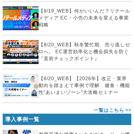
【8/19_WEB】何がいいんだ？リテール
メディア EC・小売の未来を変える事業
戦略
【8/20_WEB】秋冬繁忙期、売り逃しゼ
ロへ。 EC運営効率化と機会損失を防ぐ
『直前チェックポイント』
【8/20_WEB】【2026年】改正・業界
動向を踏まえて事例で理解 健食・機能
性“あいまいゾーン”大攻略セミナー
一覧はこちら
導入事例一覧