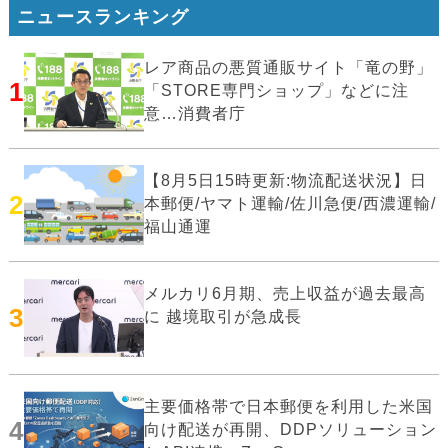
ニュースランキング
レア商品の悪質通販サイト「竜の野」
1
「STORE専門ショップ」などに注
意…消費者庁
【8月5日15時更新:物流配送状況】日
2
本郵便/ヤマト運輸/佐川急便/西濃運輸/
福山通運
メルカリ6月期、売上収益が過去最高
3
に 越境取引が急成長
主要価格帯で日本郵便を利用した米国
4
向け配送が再開、DDPソリューション