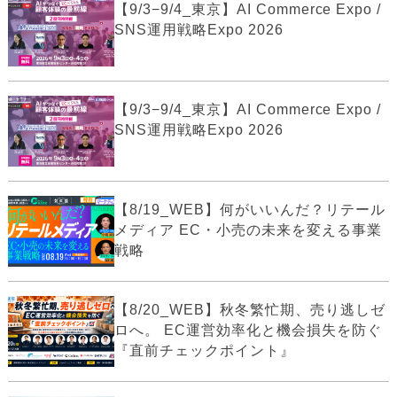
【9/3−9/4_東京】AI Commerce Expo /
SNS運用戦略Expo 2026
【9/3−9/4_東京】AI Commerce Expo /
SNS運用戦略Expo 2026
【8/19_WEB】何がいいんだ？リテール
メディア EC・小売の未来を変える事業
戦略
【8/20_WEB】秋冬繁忙期、売り逃しゼ
ロへ。 EC運営効率化と機会損失を防ぐ
『直前チェックポイント』