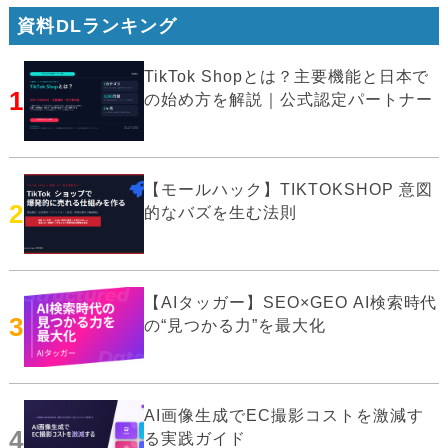
資料DLランキング
TikTok Shopとは？主要機能と日本で
1
の始め方を解説｜公式認定パートナー
【モールハック】TIKTOKSHOP 意図
2
的なバズを生む法則
【AIタッガー】SEO×GEO AI検索時代
3
の“見つかる力”を最大化
AI画像生成でEC撮影コストを激減す
4
る実践ガイド