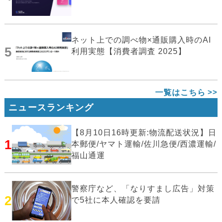
ネット上での調べ物×通販購入時のAI
5
利用実態【消費者調査 2025】
一覧はこちら
ニュースランキング
【8月10日16時更新:物流配送状況】日
1
本郵便/ヤマト運輸/佐川急便/西濃運輸/
福山通運
警察庁など、「なりすまし広告」対策
2
で5社に本人確認を要請