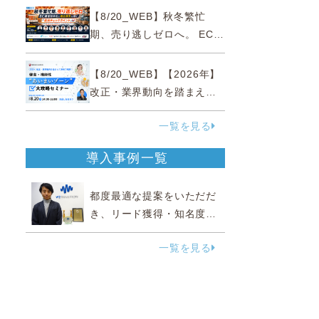
略
【8/20_WEB】秋冬繁忙
期、売り逃しゼロへ。 EC運
営効率化と機会損失を防ぐ
『直前チェックポイント』
【8/20_WEB】【2026年】
改正・業界動向を踏まえて
事例で理解 健食・機能
一覧を見る
性“あいまいゾーン”大攻略セ
ミナー
導入事例一覧
都度最適な提案をいただだ
き、リード獲得・知名度向
上に効果実感
一覧を見る