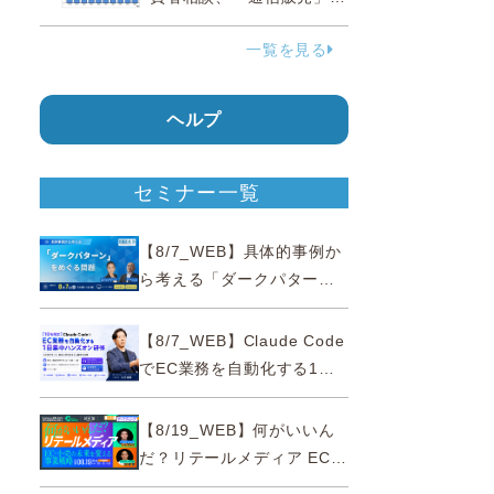
38.0％占める…国民生活セ
一覧を見る
ンター
ヘルプ
セミナー一覧
【8/7_WEB】具体的事例か
ら考える「ダークパター
ン」をめぐる問題【薬事法
広告研究所×通販通信
【8/7_WEB】Claude Code
ECMO】
でEC業務を自動化する1日
集中ハンズオン研修【10名
限定・東京三田】
【8/19_WEB】何がいいん
だ？リテールメディア EC・
小売の未来を変える事業戦