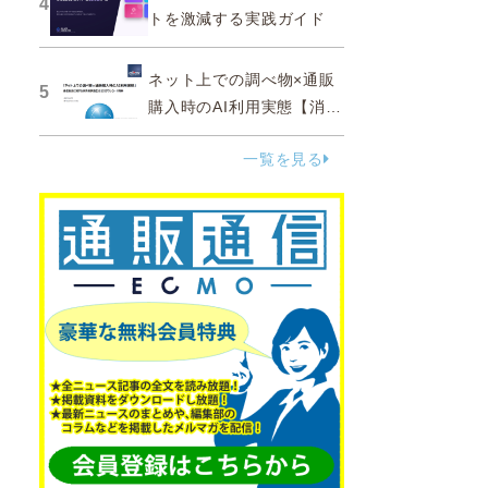
4
トを激減する実践ガイド
ネット上での調べ物×通販
5
購入時のAI利用実態【消費
者調査 2025】
一覧を見る