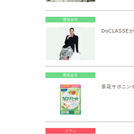
通販会社
DoCLASS
通販会社
茶花サポニン
コラム