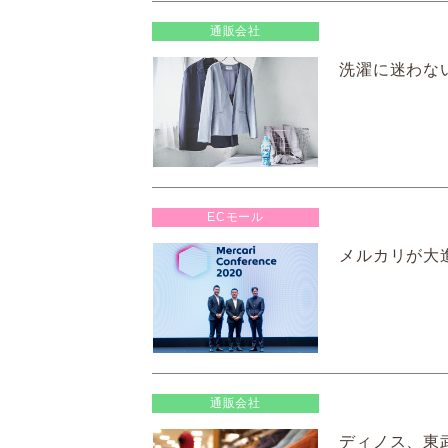
通販会社
洗濯に迷わない
ECモール
メルカリが大進
通販会社
ディノス、東