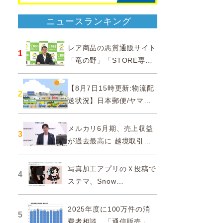
ニュースランキング
レア商品の悪質通販サイト
1
「竜の野」「STORE専門
ショップ」などに注意…消
費者庁
【8月7日15時更新:物流配
2
送状況】日本郵便/ヤマト
運輸/佐川急便/西濃運輸/福
山通運
メルカリ6月期、売上収益
3
が過去最高に 越境取引が
急成長
写真加工アプリのＸ投稿で
4
ステマ、Snow
Corporationと日本法人に
措置命令
2025年度に100万件の消
5
費者相談、「通信販売」が