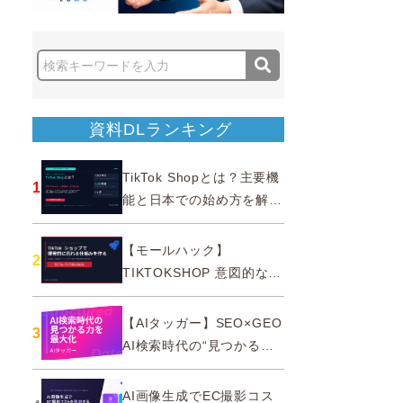
資料DLランキング
TikTok Shopとは？主要機
1
能と日本での始め方を解説
｜公式認定パートナー
【モールハック】
2
TIKTOKSHOP 意図的なバ
ズを生む法則
【AIタッガー】SEO×GEO
3
AI検索時代の“見つかる
力”を最大化
AI画像生成でEC撮影コス