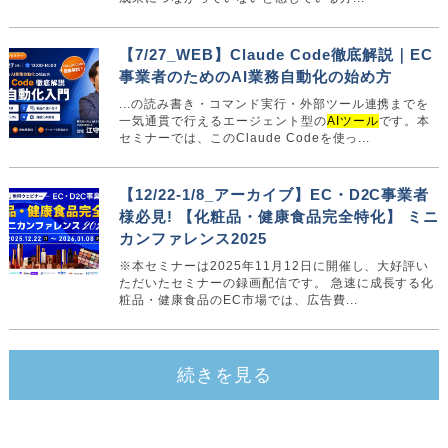
【7/27_WEB】Claude Code徹底解説｜EC
事業者のためのAI業務自動化の始め方
...の読み書き・コマンド実行・外部ツール連携までを
一気通貫で行えるエージェント型の
AIツール
です。本
セミナーでは、このClaude Codeを使っ...
【12/22-1/8_アーカイブ】EC・D2C事業者
様必見! 【化粧品・健康食品完全特化】 ミニ
カンファレンス2025
※本セミナーは2025年11月12日に開催し、大好評い
ただいたセミナーの録画配信です。 ‍急速に成長する化
粧品・健康食品のEC市場では、広告費...
続きを見る