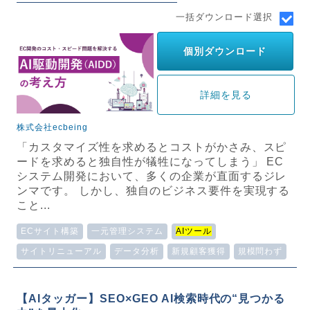
一括ダウンロード選択
個別ダウンロード
詳細を見る
株式会社ecbeing
「カスタマイズ性を求めるとコストがかさみ、スピ
ードを求めると独自性が犠牲になってしまう」 EC
システム開発において、多くの企業が直面するジレ
ンマです。 しかし、独自のビジネス要件を実現する
こと...
ECサイト構築
一元管理システム
AIツール
サイトリニューアル
データ分析
新規顧客獲得
規模問わず
【AIタッガー】SEO×GEO AI検索時代の“見つかる