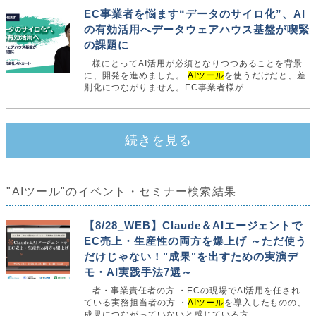
EC事業者を悩ます“データのサイロ化”、AI
の有効活用へデータウェアハウス基盤が喫緊
の課題に
...様にとってAI活用が必須となりつつあることを背景
に、開発を進めました。
AIツール
を使うだけだと、差
別化につながりません。EC事業者様が...
続きを見る
"AIツール"のイベント・セミナー検索結果
【8/28_WEB】Claude＆AIエージェントで
EC売上・生産性の両方を爆上げ ～ただ使う
だけじゃない！"成果"を出すための実演デ
モ・AI実践手法7選～
...者・事業責任者の方 ・ECの現場でAI活用を任され
ている実務担当者の方 ・
AIツール
を導入したものの、
成果につながっていないと感じている方...