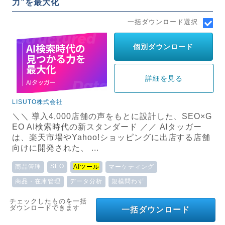
力”を最大化
一括ダウンロード選択
個別ダウンロード
詳細を見る
LISUTO株式会社
＼＼ 導入4,000店舗の声をもとに設計した、SEO×G
EO AI検索時代の新スタンダード ／／ AIタッガー
は、楽天市場やYahoo!ショッピングに出店する店舗
向けに開発された、 ...
SEO
商品管理
AIツール
マーケティング
商品・在庫管理
データ分析
規模問わず
チェックしたものを一括
ダウンロードできます
一括ダウンロード