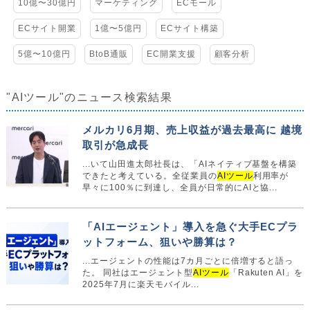
10億〜30億円
マーケティング
ECモール
ECサイト開業
1億〜5億円
ECサイト構築
5億〜10億円
BtoB通販
EC開業支援
顧客分析
"AIツール"のニュース検索結果
メルカリ6月期、売上収益が過去最高に 越境
取引が急成長
...いて山田進太郎社長は、「AIネイティブ基盤を構築
できたと考えている。全従業員の
AIツール
利用率が
早々に100％に到達し、全員が日常的にAIと協...
「AIエージェント」導入を急ぐ大手ECプラ
ットフォーム、狙いや勝算は？
...エージェントの性能は7カ月ごとに倍増すると語っ
た。 同社はエージェント型
AIツール
「Rakuten AI」を
2025年7月に楽天モバイル...