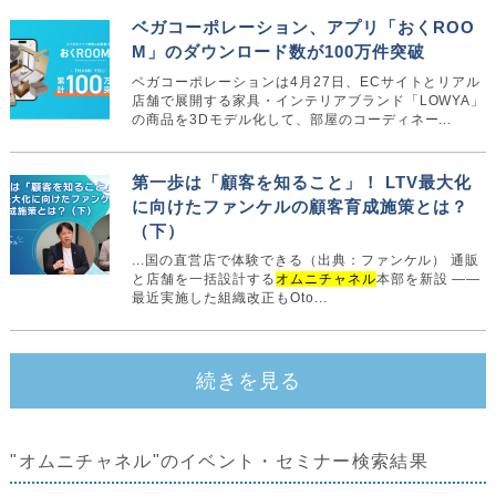
ベガコーポレーション、アプリ「おくROO
M」のダウンロード数が100万件突破
ベガコーポレーションは4月27日、ECサイトとリアル
店舗で展開する家具・インテリアブランド「LOWYA」
の商品を3Dモデル化して、部屋のコーディネー...
第一歩は「顧客を知ること」！ LTV最大化
に向けたファンケルの顧客育成施策とは？
（下）
...国の直営店で体験できる（出典：ファンケル） 通販
と店舗を一括設計する
オムニチャネル
本部を新設 ――
最近実施した組織改正もOto...
続きを見る
"オムニチャネル"のイベント・セミナー検索結果