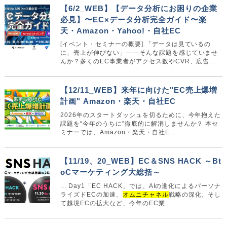
【6/2_WEB】【データ分析にお困りの企業
必見】〜EC×データ分析完全ガイド〜楽
天・Amazon・Yahoo!・自社EC
[イベント・セミナーの概要] 「データは見ているの
に、売上が伸びない」——そんな課題を感じていませ
んか？多くのEC事業者がアクセス数やCVR、広告...
【12/11_WEB】来年に向けた"EC売上爆増
計画" Amazon・楽天・自社EC
2026年のスタートダッシュを切るために、今年抱えた
課題を“今年のうちに”徹底的に解消しませんか？ 本セ
ミナーでは、Amazon・楽天・自社E...
【11/19、20_WEB】EC＆SNS HACK ～Bt
oCマーケティング大総括～
... Day1「EC HACK」では、AIの進化によるパーソナ
ライズドECの加速、
オムニチャネル
戦略の深化、そし
て越境ECの拡大など、今年のEC業...