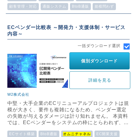
顧客管理・対応
通販システム
BtoB通販
規模問わず
ECベンダー比較表 ～開発力・支援体制・サービス
内容～
一括ダウンロード選択
個別ダウンロード
詳細を見る
W2株式会社
中堅・大手企業のECリニューアルプロジェクトは規
模が大きく、要件も複雑になるため、ベンダー選定
の失敗が与えるダメージは計り知れません。 本資料
では、ECベンダーをシステムの枠にとらわれず、...
ECサイト構築
BtoB通販
オムニチャネル
EC開業支援