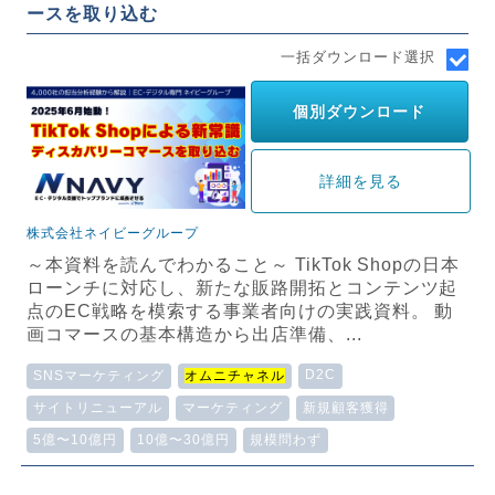
ースを取り込む
一括ダウンロード選択
個別ダウンロード
詳細を見る
株式会社ネイビーグループ
～本資料を読んでわかること～ TikTok Shopの日本
ローンチに対応し、新たな販路開拓とコンテンツ起
点のEC戦略を模索する事業者向けの実践資料。 動
画コマースの基本構造から出店準備、...
D2C
SNSマーケティング
オムニチャネル
サイトリニューアル
マーケティング
新規顧客獲得
5億〜10億円
10億〜30億円
規模問わず