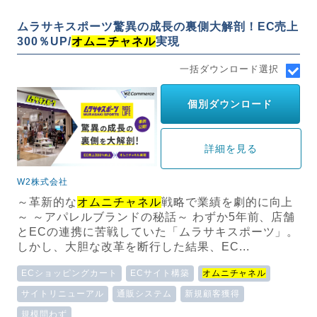
ムラサキスポーツ驚異の成長の裏側大解剖！EC売上
300％UP/
オムニチャネル
実現
一括ダウンロード選択
個別ダウンロード
詳細を見る
W2株式会社
～革新的な
オムニチャネル
戦略で業績を劇的に向上
～ ～アパレルブランドの秘話～ わずか5年前、店舗
とECの連携に苦戦していた「ムラサキスポーツ」。
しかし、大胆な改革を断行した結果、EC...
ECショッピングカート
ECサイト構築
オムニチャネル
サイトリニューアル
通販システム
新規顧客獲得
規模問わず