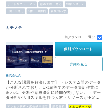
サイトリニューアル
顧客管理・対応
通販システム
1億〜5億円
5億〜10億円
規模問わず
カチノテ
一括ダウンロード選択
個別ダウンロード
詳細を見る
株式会社久
【こんな課題を解決します】 ・システム間のデータ
が分断されており、Excel等でのデータ集計作業に
追われ、分析や意思決定に時間が割けない。 ・デー
タ分析や活用スキルを持つ人材・リソースが不足...
アクセス解析・広告効果測定
顧客分析
オムニチャネル