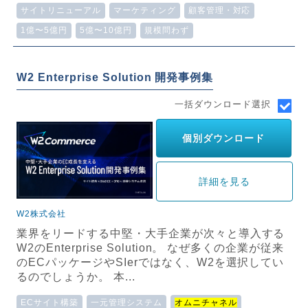
サイトリニューアル
マーケティング
顧客管理・対応
1億〜5億円
5億〜10億円
規模問わず
W2 Enterprise Solution 開発事例集
一括ダウンロード選択
個別ダウンロード
詳細を見る
W2株式会社
業界をリードする中堅・大手企業が次々と導入する
W2のEnterprise Solution。 なぜ多くの企業が従来
のECパッケージやSIerではなく、W2を選択してい
るのでしょうか。 本...
ECサイト構築
一元管理システム
オムニチャネル