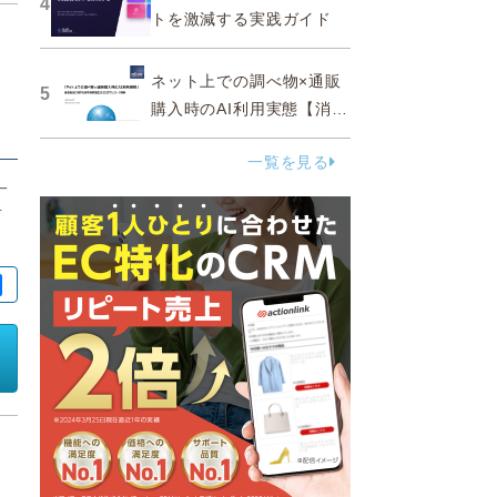
4
トを激減する実践ガイド
ネット上での調べ物×通販
5
購入時のAI利用実態【消費
者調査 2025】
一覧を見る
一
対