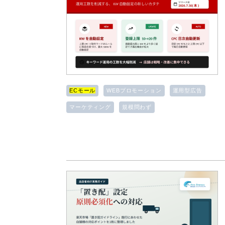
ECモール
WEBプロモーション
運用型広告
マーケティング
規模問わず