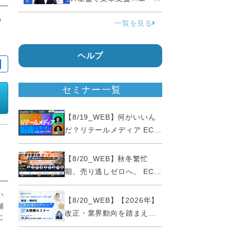
ェンティックコマースに対
の
一覧を見る
応
さ
ヘルプ
セミナー一覧
【8/19_WEB】何がいいん
だ？リテールメディア EC・
小売の未来を変える事業戦
略
【8/20_WEB】秋冬繁忙
期、売り逃しゼロへ。 EC運
営効率化と機会損失を防ぐ
い
『直前チェックポイント』
【8/20_WEB】【2026年】
舗
改正・業界動向を踏まえて
に
事例で理解 健食・機能