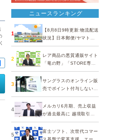
ニュースランキング
括
【8月8日9時更新:物流配送
1
の
状況】日本郵便/ヤマト運
く
輸/佐川急便/西濃運輸/福山
通運
レア商品の悪質通販サイト
2
「竜の野」「STORE専門
ショップ」などに注意…消
費者庁
サングラスのオンライン販
3
売でポイント付与しないよ
う要請、ルックスオティカ
ジャパンが確約手続
メルカリ6月期、売上収益
4
が過去最高に 越境取引が
急成長
富士ソフト、次世代コマー
5
ス基盤で変革支援…エージ