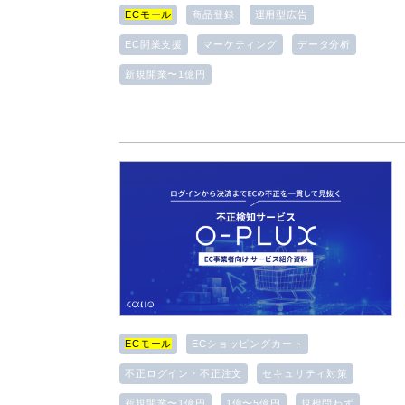
ECモール
商品登録
運用型広告
EC開業支援
マーケティング
データ分析
新規開業〜1億円
ECモール
ECショッピングカート
不正ログイン・不正注文
セキュリティ対策
新規開業〜1億円
1億〜5億円
規模問わず