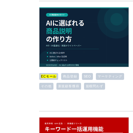
ECモール
商品登録
SEO
マーケティング
その他
新規顧客獲得
規模問わず