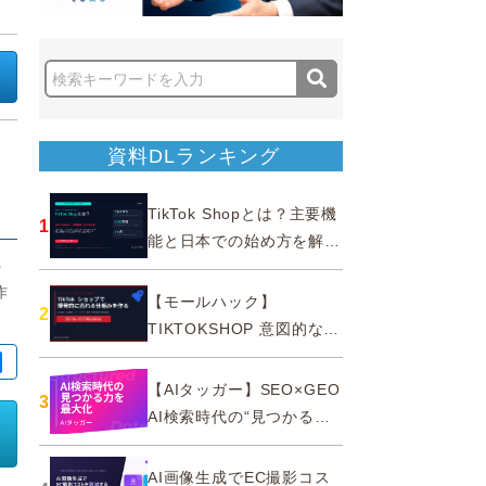
資料DLランキング
TikTok Shopとは？主要機
1
能と日本での始め方を解説
｜公式認定パートナー
ッ
作
【モールハック】
2
TIKTOKSHOP 意図的なバ
ズを生む法則
【AIタッガー】SEO×GEO
3
AI検索時代の“見つかる
力”を最大化
AI画像生成でEC撮影コス