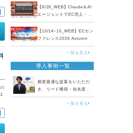
性“あいまいゾーン”大攻略セ
【8/28_WEB】Claude＆AI
ミナー
エージェントでEC売上・生
産性の両方を爆上げ ～ただ
使うだけじゃない！&qu...
【10/14−15_WEB】ECカン
ファレンス2026 Autumn
一覧を見る
料
導入事例一覧
都度最適な提案をいただだ
ドの
き、リード獲得・知名度向
は
上に効果実感
一覧を見る