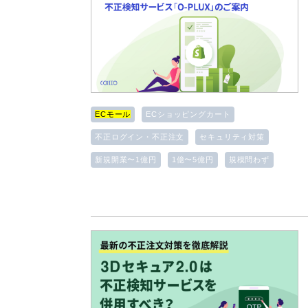
ECモール
ECショッピングカート
不正ログイン・不正注文
セキュリティ対策
新規開業〜1億円
1億〜5億円
規模問わず