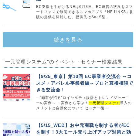
EC支援を手がけるNEは6月3日、EC運営の状況をスマ
ートフォンで確認できるスマホアプリ「NE LINKS」β
版の提供を開始した。提供先はSaaS型...
続きを見る
"一元管理システム"のイベント・セミナー検索結果
【9/25_東京】第10回 EC事業者交流会 ～コ
スメ・アパレル事業者編～プロと直接相談で
きる交流会！
...“顧客が沼る”ロイヤルティ設計とトレンドジャーニ
ーの実例～ ・実例から学ぶ！
一元管理システム
導入の
メリットと自動化について セミナー後...
【5/15_WEB】お中元商戦を制する者がEC
を制す！3大モール売り上げアップ対策と効