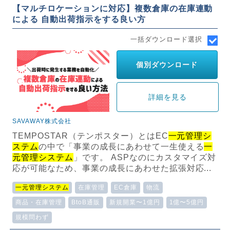
【マルチロケーションに対応】複数倉庫の在庫連動
による 自動出荷指示をする良い方
一括ダウンロード選択
個別ダウンロード
詳細を見る
SAVAWAY株式会社
TEMPOSTAR（テンポスター）とはEC
一元管理シ
ステム
の中で「事業の成長にあわせて一生使える
一
元管理システム
」です。 ASPなのにカスタマイズ対
応が可能なため、事業の成長にあわせた拡張対応...
一元管理システム
在庫管理
EC倉庫
物流
商品・在庫管理
BtoB通販
新規開業〜1億円
1億〜5億円
規模問わず