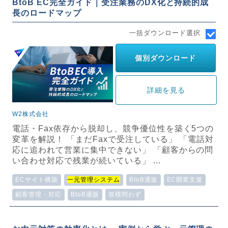
BtoB EC完全ガイド｜受注業務のDX化と持続的成
長のロードマップ
一括ダウンロード選択
個別ダウンロード
詳細を見る
W2株式会社
電話・Fax依存から脱却し、競争優位性を築く5つの
変革を解説！ 「まだFaxで受注している」 「電話対
応に追われて営業に集中できない」 「顧客からの問
い合わせ対応で残業が続いている」 ...
ECサイト構築
一元管理システム
BtoB通販
EC開業支援
顧客管理・対応
BtoB通販
規模問わず