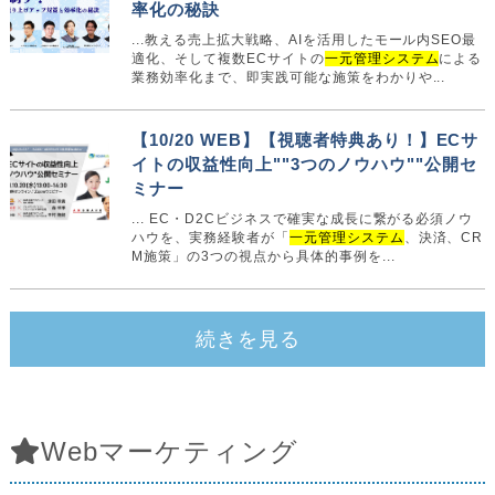
率化の秘訣
...教える売上拡大戦略、AIを活用したモール内SEO最
適化、そして複数ECサイトの
一元管理システム
による
業務効率化まで、即実践可能な施策をわかりや...
【10/20 WEB】【視聴者特典あり！】ECサ
イトの収益性向上""3つのノウハウ""公開セ
ミナー
... EC・D2Cビジネスで確実な成長に繋がる必須ノウ
ハウを、実務経験者が「
一元管理システム
、決済、CR
M施策」の3つの視点から具体的事例を...
続きを見る
Webマーケティング