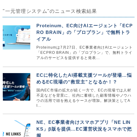
"一元管理システム"のニュース検索結果
Proteinum、EC向けAIエージェント「ECP
RO BRAIN」の「プロプラン」で無料トラ
イアル
Proteinumは7月27日、EC事業者向けAIエージェント
「ECPRO BRAIN」の「プロプラン」で、無料トライ
アルのサービスを提供すると発表...
ECに特化したAI搭載支援ツールが登場…悩
めるEC現場の“救世主”となるか！？
国内EC市場の拡大が続く一方で、ECの現場では人材
不足などを背景に、社内に蓄積した顧客情報やノウハ
ウの活用で頭を抱えるケースが増加。解決策としてA
I...
NE、EC事業者向けスマホアプリ「NE LIN
KS」β版を提供…EC運営状況をスマホで把
握