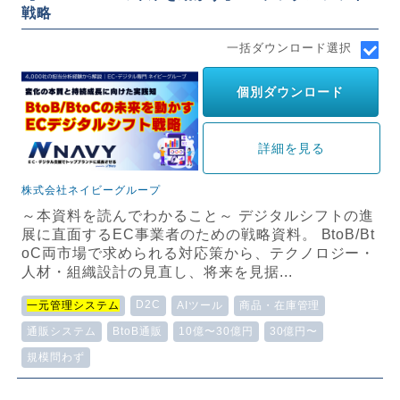
戦略
一括ダウンロード選択
個別ダウンロード
詳細を見る
株式会社ネイビーグループ
～本資料を読んでわかること～ デジタルシフトの進
展に直面するEC事業者のための戦略資料。 BtoB/Bt
oC両市場で求められる対応策から、テクノロジー・
人材・組織設計の見直し、将来を見据...
D2C
一元管理システム
AIツール
商品・在庫管理
通販システム
BtoB通販
10億〜30億円
30億円〜
規模問わず