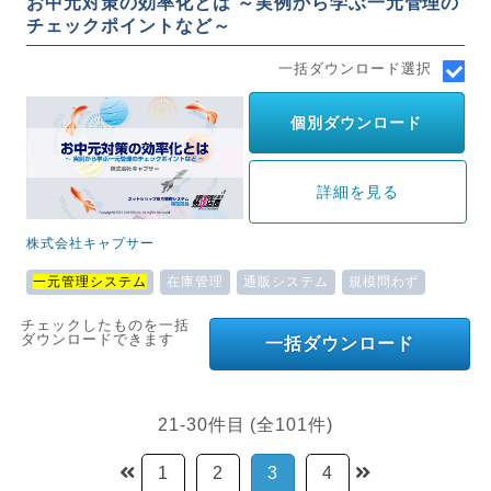
お中元対策の効率化とは ～実例から学ぶ一元管理の
チェックポイントなど～
一括ダウンロード選択
個別ダウンロード
詳細を見る
株式会社キャプサー
一元管理システム
在庫管理
通販システム
規模問わず
チェックしたものを一括
ダウンロードできます
一括ダウンロード
21-30件目 (全101件)
1
2
3
4