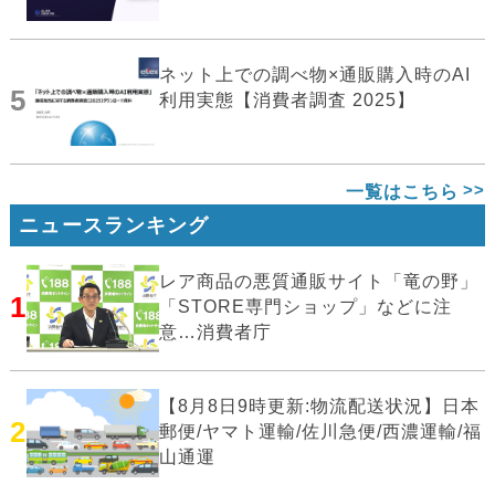
ネット上での調べ物×通販購入時のAI
5
利用実態【消費者調査 2025】
一覧はこちら
ニュースランキング
レア商品の悪質通販サイト「竜の野」
1
「STORE専門ショップ」などに注
意…消費者庁
【8月8日9時更新:物流配送状況】日本
2
郵便/ヤマト運輸/佐川急便/西濃運輸/福
山通運