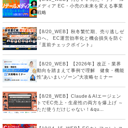
メディア EC・小売の未来を変える事業
戦略
【8/20_WEB】秋冬繁忙期、売り逃しゼ
ロへ。 EC運営効率化と機会損失を防ぐ
『直前チェックポイント』
【8/20_WEB】【2026年】改正・業界
動向を踏まえて事例で理解 健食・機能
性“あいまいゾーン”大攻略セミナー
【8/28_WEB】Claude＆AIエージェン
トでEC売上・生産性の両方を爆上げ ～
ただ使うだけじゃない！&qu...