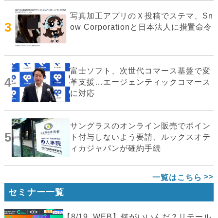
写真加工アプリのＸ投稿でステマ、Sn
3
ow Corporationと日本法人に措置命令
富士ソフト、次世代コマース基盤で変
4
革支援…エージェンティックコマース
に対応
サングラスのオンライン販売でポイン
5
ト付与しないよう要請、ルックスオテ
ィカジャパンが確約手続
一覧はこちら
セミナー一覧
【8/19_WEB】何がいいんだ？リテール