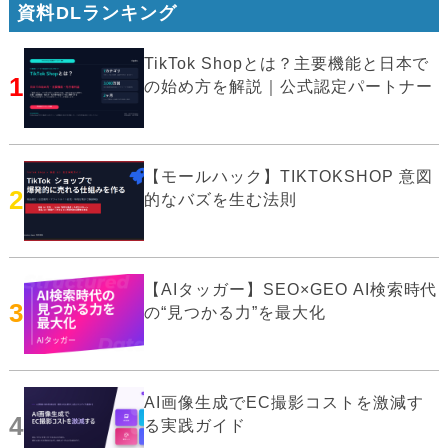
資料DLランキング
TikTok Shopとは？主要機能と日本で
1
の始め方を解説｜公式認定パートナー
【モールハック】TIKTOKSHOP 意図
2
的なバズを生む法則
【AIタッガー】SEO×GEO AI検索時代
3
の“見つかる力”を最大化
AI画像生成でEC撮影コストを激減す
4
る実践ガイド