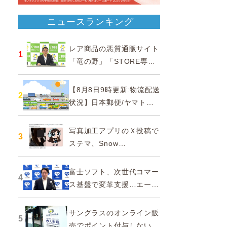
ニュースランキング
レア商品の悪質通販サイト
1
「竜の野」「STORE専門
ショップ」などに注意…消
費者庁
【8月8日9時更新:物流配送
2
状況】日本郵便/ヤマト運
輸/佐川急便/西濃運輸/福山
通運
写真加工アプリのＸ投稿で
3
ステマ、Snow
Corporationと日本法人に
措置命令
富士ソフト、次世代コマー
4
ス基盤で変革支援…エージ
ェンティックコマースに対
応
サングラスのオンライン販
5
売でポイント付与しないよ