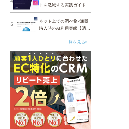
4
トを激減する実践ガイド
ネット上での調べ物×通販
5
購入時のAI利用実態【消費
者調査 2025】
一覧を見る