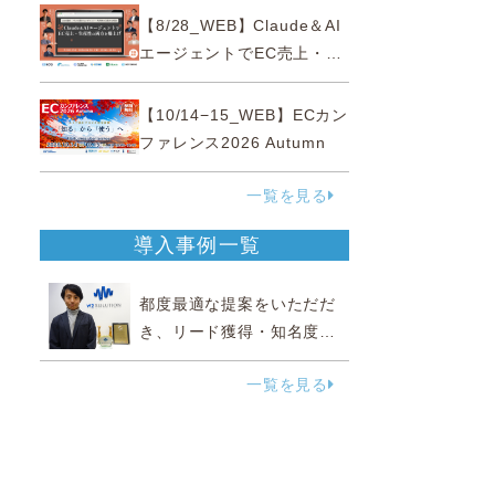
性“あいまいゾーン”大攻略セ
【8/28_WEB】Claude＆AI
ミナー
エージェントでEC売上・生
産性の両方を爆上げ ～ただ
使うだけじゃない！&qu...
【10/14−15_WEB】ECカン
ファレンス2026 Autumn
一覧を見る
導入事例一覧
都度最適な提案をいただだ
き、リード獲得・知名度向
上に効果実感
一覧を見る