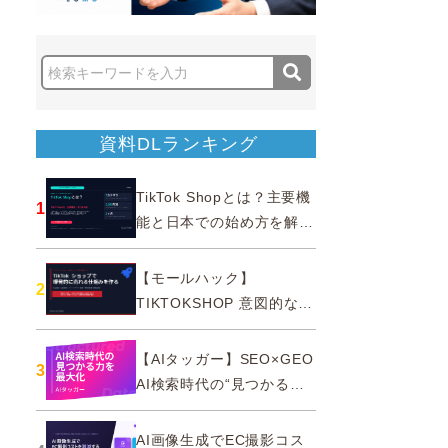
資料DLランキング
TikTok Shopとは？主要機
1
能と日本での始め方を解説
｜公式認定パートナー
【モールハック】
2
TIKTOKSHOP 意図的なバ
ズを生む法則
【AIタッガー】SEO×GEO
3
AI検索時代の“見つかる
力”を最大化
AI画像生成でEC撮影コス