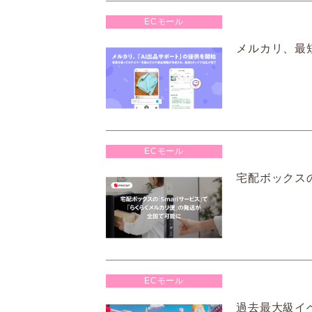
ECモール
メルカリ、最短
ECモール
宅配ボックスの
ECモール
過去最大級イ