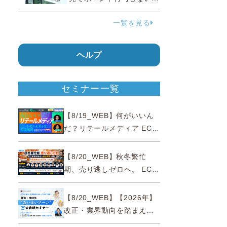
う要請、ルックスオティカ
一覧を見る
ジャパンが確約手続
ヘルプ
セミナー一覧
【8/19_WEB】何がいいん
だ？リテールメディア EC・
小売の未来を変える事業戦
略
【8/20_WEB】秋冬繁忙
期、売り逃しゼロへ。 EC運
営効率化と機会損失を防ぐ
『直前チェックポイント』
【8/20_WEB】【2026年】
改正・業界動向を踏まえて
事例で理解 健食・機能