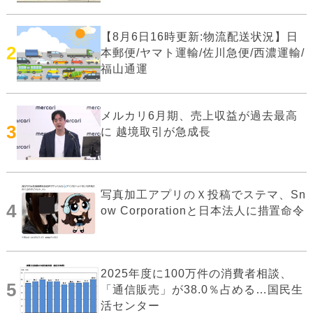
【8月6日16時更新:物流配送状況】日
2
本郵便/ヤマト運輸/佐川急便/西濃運輸/
福山通運
メルカリ6月期、売上収益が過去最高
3
に 越境取引が急成長
写真加工アプリのＸ投稿でステマ、Sn
4
ow Corporationと日本法人に措置命令
2025年度に100万件の消費者相談、
5
「通信販売」が38.0％占める…国民生
活センター