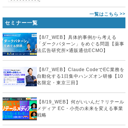
一覧はこちら
セミナー一覧
【8/7_WEB】具体的事例から考える
「ダークパターン」をめぐる問題【薬事
法広告研究所×通販通信ECMO】
【8/7_WEB】Claude CodeでEC業務を
自動化する1日集中ハンズオン研修【10
名限定・東京三田】
【8/19_WEB】何がいいんだ？リテール
メディア EC・小売の未来を変える事業
戦略