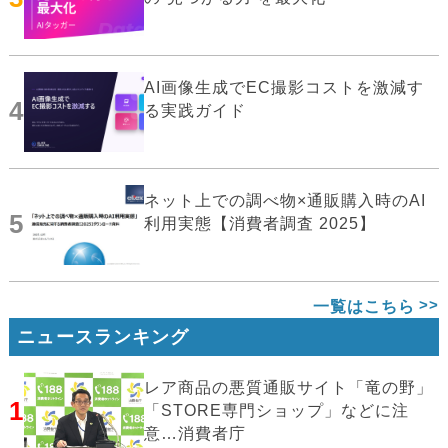
AI画像生成でEC撮影コストを激減す
4
る実践ガイド
ネット上での調べ物×通販購入時のAI
5
利用実態【消費者調査 2025】
一覧はこちら
ニュースランキング
レア商品の悪質通販サイト「竜の野」
1
「STORE専門ショップ」などに注
意…消費者庁