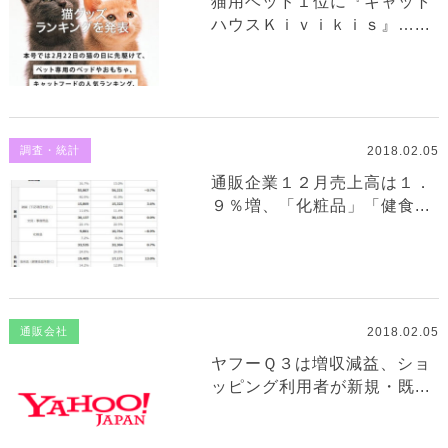
猫用ベッド１位に『キャット
ハウスＫｉｖｉｋｉｓ』…...
2018.02.05
調査・統計
通販企業１２月売上高は１．
９％増、「化粧品」「健食...
2018.02.05
通販会社
ヤフーＱ３は増収減益、ショ
ッピング利用者が新規・既...