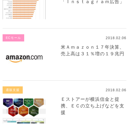
「Ｉｎｓｔａｇｒａｍ広告」
2018.02.06
ECモール
米Ａｍａｚｏｎ１７年決算、
売上高は３１％増の１９兆円
2018.02.06
通販支援
Ｅストアーが横浜信金と提
携、ＥＣの立ち上げなどを支
援