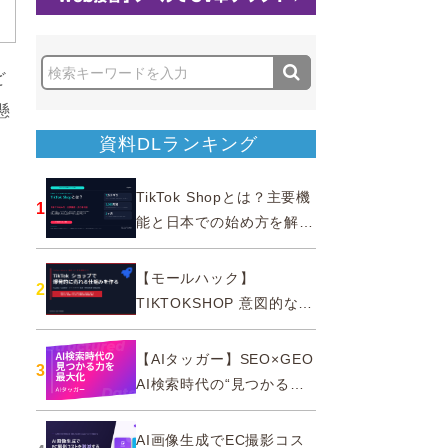
ど
懸
資料DLランキング
TikTok Shopとは？主要機
1
能と日本での始め方を解説
｜公式認定パートナー
【モールハック】
2
TIKTOKSHOP 意図的なバ
ズを生む法則
【AIタッガー】SEO×GEO
3
AI検索時代の“見つかる
力”を最大化
AI画像生成でEC撮影コス