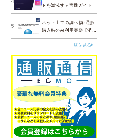
4
トを激減する実践ガイド
ネット上での調べ物×通販
5
購入時のAI利用実態【消費
者調査 2025】
一覧を見る