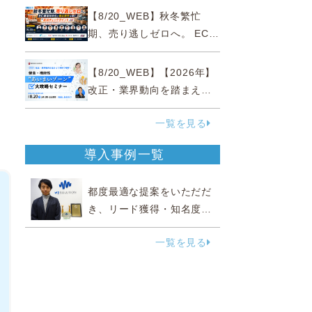
略
【8/20_WEB】秋冬繁忙
期、売り逃しゼロへ。 EC運
営効率化と機会損失を防ぐ
『直前チェックポイント』
【8/20_WEB】【2026年】
改正・業界動向を踏まえて
事例で理解 健食・機能
一覧を見る
性“あいまいゾーン”大攻略セ
ミナー
導入事例一覧
都度最適な提案をいただだ
き、リード獲得・知名度向
上に効果実感
一覧を見る