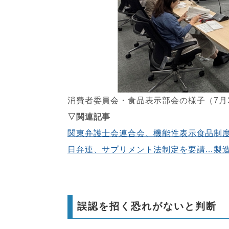
消費者委員会・食品表示部会の様子（7月
▽関連記事
関東弁護士会連合会、機能性表示食品制
日弁連、サプリメント法制定を要請…製
誤認を招く恐れがないと判断