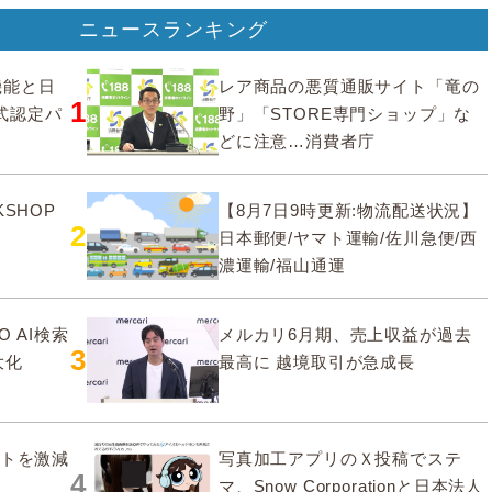
ニュースランキング
要機能と日
レア商品の悪質通販サイト「竜の
1
式認定パ
野」「STORE専門ショップ」な
どに注意…消費者庁
SHOP
【8月7日9時更新:物流配送状況】
2
日本郵便/ヤマト運輸/佐川急便/西
濃運輸/福山通運
O AI検索
メルカリ6月期、売上収益が過去
3
大化
最高に 越境取引が急成長
ストを激減
写真加工アプリのＸ投稿でステ
4
マ、Snow Corporationと日本法人