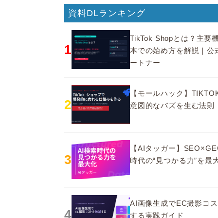
資料DLランキング
TikTok Shopとは？主
1
本での始め方を解説｜公
ートナー
【モールハック】TIKTOK
2
意図的なバズを生む法則
【AIタッガー】SEO×GE
3
時代の“見つかる力”を最
AI画像生成でEC撮影コ
4
する実践ガイド