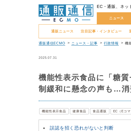
EC・通販、ネッ
ニュース
通販ニュース
注目記事・インタビュー
通販通信ECMO
ニュース・記事
行政情報
機
2025.07.31
機能性表示食品に「糖質
制緩和に懸念の声も…消
機能性表示食品
健康食品
食品通販
EC（Eコ
誤認を招く恐れがないと判断