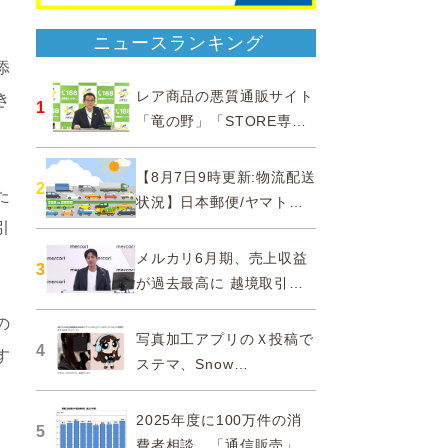
ニュースランキング
添
レア商品の悪質通販サイト
き
1
「竜の野」「STORE専門
ショップ」などに注意…消
費者庁
【8月7日9時更新:物流配送
2
た
状況】日本郵便/ヤマト運
輸/佐川急便/西濃運輸/福山
引
通運
メルカリ6月期、売上収益
3
が過去最高に 越境取引が
急成長
の
写真加工アプリのＸ投稿で
4
す
ステマ、Snow
Corporationと日本法人に
措置命令
2025年度に100万件の消
5
費者相談、「通信販売」が