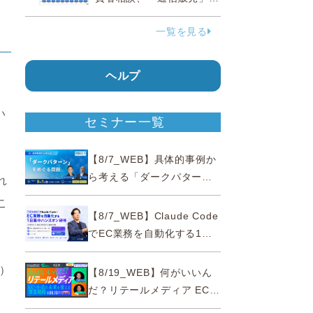
38.0％占める…国民生活セ
一覧を見る
ンター
ヘルプ
い
セミナー一覧
【8/7_WEB】具体的事例か
ら考える「ダークパター
れ
ン」をめぐる問題【薬事法
こ
広告研究所×通販通信
【8/7_WEB】Claude Code
ECMO】
でEC業務を自動化する1日
集中ハンズオン研修【10名
限定・東京三田】
作）
【8/19_WEB】何がいいん
だ？リテールメディア EC・
小売の未来を変える事業戦