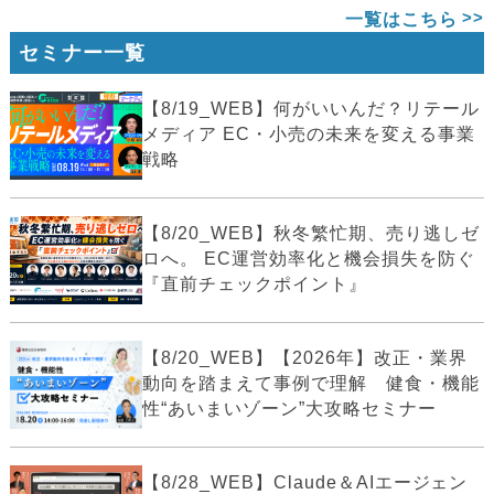
一覧はこちら
セミナー一覧
【8/19_WEB】何がいいんだ？リテール
メディア EC・小売の未来を変える事業
戦略
【8/20_WEB】秋冬繁忙期、売り逃しゼ
ロへ。 EC運営効率化と機会損失を防ぐ
『直前チェックポイント』
【8/20_WEB】【2026年】改正・業界
動向を踏まえて事例で理解 健食・機能
性“あいまいゾーン”大攻略セミナー
【8/28_WEB】Claude＆AIエージェン