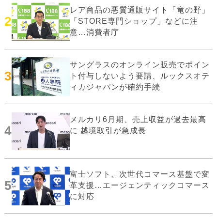
レア商品の悪質通販サイト「竜の野」
2
「STORE専門ショップ」などに注
意…消費者庁
サングラスのオンライン販売でポイン
3
ト付与しないよう要請、ルックスオテ
ィカジャパンが確約手続
メルカリ6月期、売上収益が過去最高
4
に 越境取引が急成長
富士ソフト、次世代コマース基盤で変
5
革支援…エージェンティックコマース
に対応