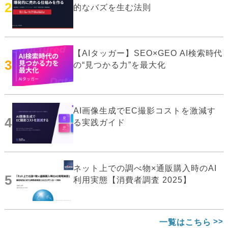
2
的なバズを生む法則
【AIタッガー】SEO×GEO AI検索時代
3
の“見つかる力”を最大化
AI画像生成でEC撮影コストを激減す
4
る実践ガイド
ネット上での調べ物×通販購入時のAI
5
利用実態【消費者調査 2025】
一覧はこちら