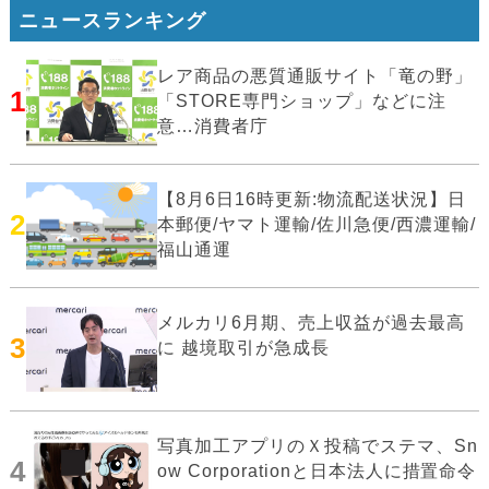
ニュースランキング
レア商品の悪質通販サイト「竜の野」
1
「STORE専門ショップ」などに注
意…消費者庁
【8月6日16時更新:物流配送状況】日
2
本郵便/ヤマト運輸/佐川急便/西濃運輸/
福山通運
メルカリ6月期、売上収益が過去最高
3
に 越境取引が急成長
写真加工アプリのＸ投稿でステマ、Sn
4
ow Corporationと日本法人に措置命令