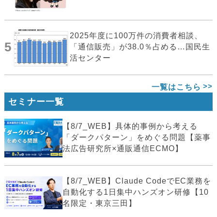
2025年度に100万件の消費者相談、
5
「通信販売」が38.0％占める…国民生
活センター
一覧はこちら
セミナー一覧
【8/7_WEB】具体的事例から考える
「ダークパターン」をめぐる問題【薬事
法広告研究所×通販通信ECMO】
【8/7_WEB】Claude CodeでEC業務を
自動化する1日集中ハンズオン研修【10
名限定・東京三田】