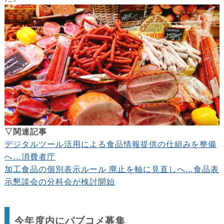
▽関連記事
デジタルツール活用による食品情報提供の仕組みを整備
へ…消費者庁
加工食品の個別表示ルール 廃止を軸に見直しへ…食品表
示懇談会の分科会が検討開始
今年度内にパブコメ募集