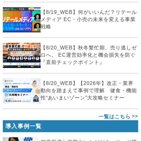
【8/19_WEB】何がいいんだ？リテール
メディア EC・小売の未来を変える事業
戦略
【8/20_WEB】秋冬繁忙期、売り逃しゼ
ロへ。 EC運営効率化と機会損失を防ぐ
『直前チェックポイント』
【8/20_WEB】【2026年】改正・業界
動向を踏まえて事例で理解 健食・機能
性“あいまいゾーン”大攻略セミナー
一覧はこちら
導入事例一覧