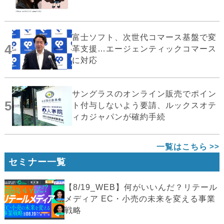
富士ソフト、次世代コマース基盤で変
4
革支援…エージェンティックコマース
に対応
サングラスのオンライン販売でポイン
5
ト付与しないよう要請、ルックスオテ
ィカジャパンが確約手続
一覧はこちら
セミナー一覧
【8/19_WEB】何がいいんだ？リテール
メディア EC・小売の未来を変える事業
戦略