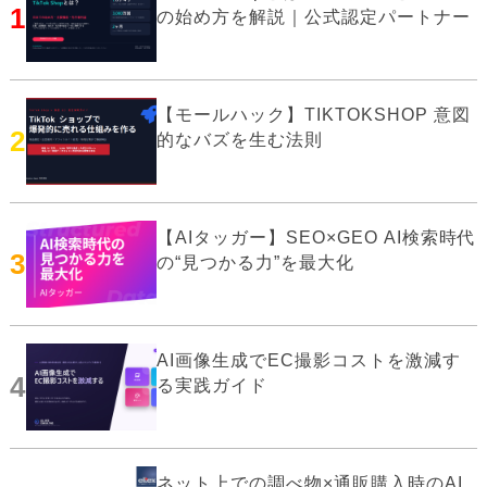
1
の始め方を解説｜公式認定パートナー
【モールハック】TIKTOKSHOP 意図
2
的なバズを生む法則
【AIタッガー】SEO×GEO AI検索時代
3
の“見つかる力”を最大化
AI画像生成でEC撮影コストを激減す
4
る実践ガイド
ネット上での調べ物×通販購入時のAI