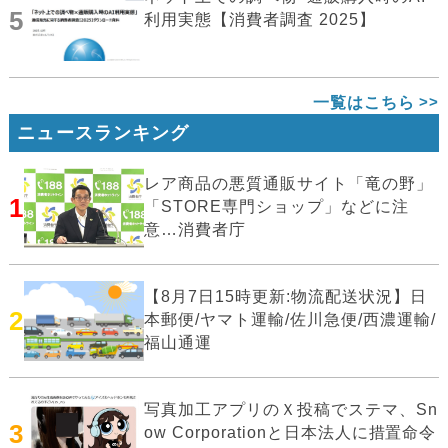
5
利用実態【消費者調査 2025】
一覧はこちら
ニュースランキング
レア商品の悪質通販サイト「竜の野」
1
「STORE専門ショップ」などに注
意…消費者庁
【8月7日15時更新:物流配送状況】日
2
本郵便/ヤマト運輸/佐川急便/西濃運輸/
福山通運
写真加工アプリのＸ投稿でステマ、Sn
3
ow Corporationと日本法人に措置命令