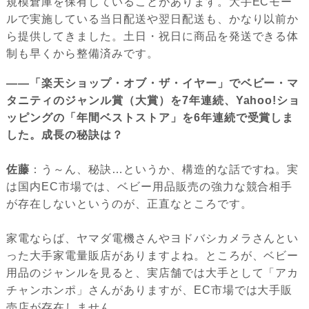
規模倉庫を保有していることがあります。大手ECモー
ルで実施している当日配送や翌日配送も、かなり以前か
ら提供してきました。土日・祝日に商品を発送できる体
制も早くから整備済みです。
――「楽天ショップ・オブ・ザ・イヤー」でベビー・マ
タニティのジャンル賞（大賞）を7年連続、Yahoo!ショ
ッピングの「年間ベストストア」を6年連続で受賞しま
した。成長の秘訣は？
佐藤
：う～ん、秘訣…というか、構造的な話ですね。実
は国内EC市場では、ベビー用品販売の強力な競合相手
が存在しないというのが、正直なところです。
家電ならば、ヤマダ電機さんやヨドバシカメラさんとい
った大手家電量販店がありますよね。ところが、ベビー
用品のジャンルを見ると、実店舗では大手として「アカ
チャンホンポ」さんがありますが、EC市場では大手販
売店が存在しません。