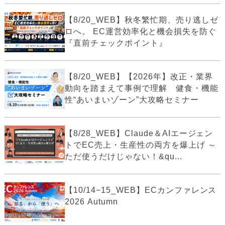
【8/20_WEB】秋冬繁忙期、売り逃しゼ
ロへ。 EC運営効率化と機会損失を防ぐ
『直前チェックポイント』
【8/20_WEB】【2026年】改正・業界
動向を踏まえて事例で理解 健食・機能
性“あいまいゾーン”大攻略セミナー
【8/28_WEB】Claude＆AIエージェン
トでEC売上・生産性の両方を爆上げ ～
ただ使うだけじゃない！&qu...
【10/14−15_WEB】ECカンファレンス
2026 Autumn