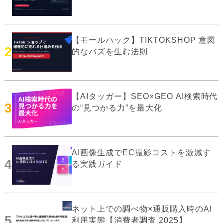
【モールハック】TIKTOKSHOP 意図
2
的なバズを生む法則
【AIタッガー】SEO×GEO AI検索時代
3
の“見つかる力”を最大化
AI画像生成でEC撮影コストを激減す
4
る実践ガイド
ネット上での調べ物×通販購入時のAI
5
利用実態【消費者調査 2025】