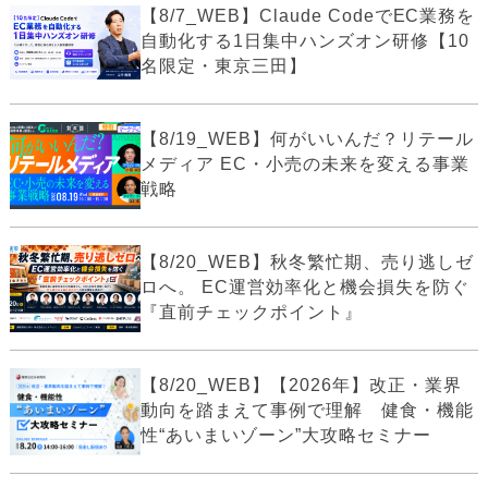
【8/7_WEB】Claude CodeでEC業務を
自動化する1日集中ハンズオン研修【10
名限定・東京三田】
【8/19_WEB】何がいいんだ？リテール
メディア EC・小売の未来を変える事業
戦略
【8/20_WEB】秋冬繁忙期、売り逃しゼ
ロへ。 EC運営効率化と機会損失を防ぐ
『直前チェックポイント』
【8/20_WEB】【2026年】改正・業界
動向を踏まえて事例で理解 健食・機能
性“あいまいゾーン”大攻略セミナー