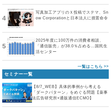
写真加工アプリのＸ投稿でステマ、Sn
4
ow Corporationと日本法人に措置命令
2025年度に100万件の消費者相談、
5
「通信販売」が38.0％占める…国民生
活センター
一覧はこちら
セミナー一覧
【8/7_WEB】具体的事例から考える
「ダークパターン」をめぐる問題【薬事
法広告研究所×通販通信ECMO】