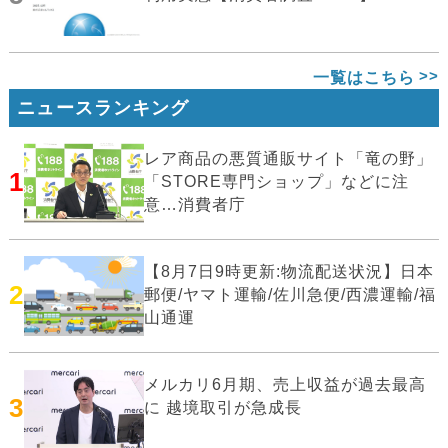
一覧はこちら
ニュースランキング
レア商品の悪質通販サイト「竜の野」
1
「STORE専門ショップ」などに注
意…消費者庁
【8月7日9時更新:物流配送状況】日本
2
郵便/ヤマト運輸/佐川急便/西濃運輸/福
山通運
メルカリ6月期、売上収益が過去最高
3
に 越境取引が急成長