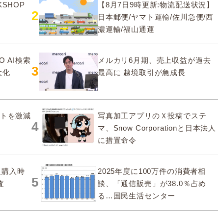
SHOP
【8月7日9時更新:物流配送状況】
2
日本郵便/ヤマト運輸/佐川急便/西
濃運輸/福山通運
O AI検索
メルカリ6月期、売上収益が過去
3
大化
最高に 越境取引が急成長
ストを激減
写真加工アプリのＸ投稿でステ
4
マ、Snow Corporationと日本法人
に措置命令
販購入時
2025年度に100万件の消費者相
5
査
談、「通信販売」が38.0％占め
る…国民生活センター