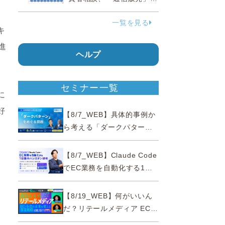
38.0％占める…国民生活セ
一覧を見る
ンター
キ
進
ヘルプ
セミナー一覧
に
好
【8/7_WEB】具体的事例か
ら考える「ダークパター
ン」をめぐる問題【薬事法
広告研究所×通販通信
【8/7_WEB】Claude Code
ECMO】
でEC業務を自動化する1日
集中ハンズオン研修【10名
限定・東京三田】
【8/19_WEB】何がいいん
だ？リテールメディア EC・
小売の未来を変える事業戦