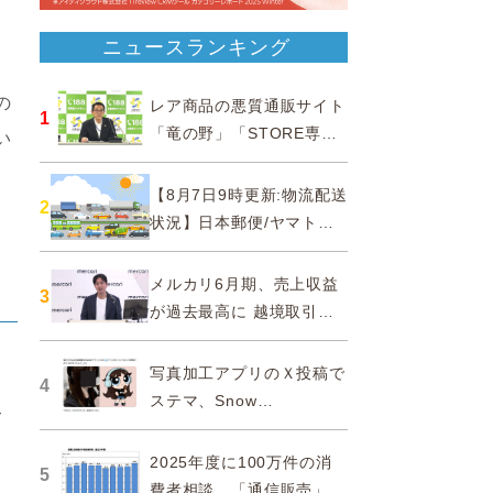
ニュースランキング
の
レア商品の悪質通販サイト
1
「竜の野」「STORE専門
い
ショップ」などに注意…消
費者庁
【8月7日9時更新:物流配送
2
状況】日本郵便/ヤマト運
輸/佐川急便/西濃運輸/福山
通運
メルカリ6月期、売上収益
3
が過去最高に 越境取引が
急成長
写真加工アプリのＸ投稿で
4
ステマ、Snow
て
Corporationと日本法人に
措置命令
2025年度に100万件の消
5
費者相談、「通信販売」が