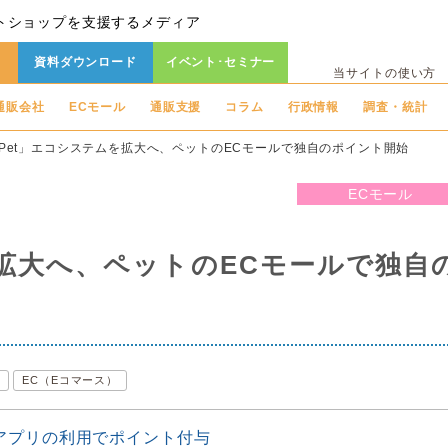
トショップを支援するメディア
資料ダウンロード
イベント･セミナー
当サイトの使い方
通販会社
ECモール
通販支援
コラム
行政情報
調査・統計
Pet」エコシステムを拡大へ、ペットのECモールで独自のポイント開始
ECモール
を拡大へ、ペットのECモールで独自
ス
EC（Eコマース）
アプリの利用でポイント付与