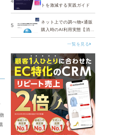
4
トを激減する実践ガイド
ネット上での調べ物×通販
5
購入時のAI利用実態【消費
者調査 2025】
一覧を見る
て
物
購
ト