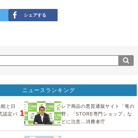
シェアする
ニュースランキング
要機能と日
レア商品の悪質通販サイト「竜の
1
式認定パ
野」「STORE専門ショップ」な
どに注意…消費者庁