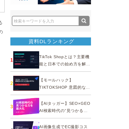
る
の
資料DLランキング
TikTok Shopとは？主要機
1
能と日本での始め方を解説
｜公式認定パートナー
【モールハック】
2
TIKTOKSHOP 意図的なバ
ズを生む法則
【AIタッガー】SEO×GEO
3
AI検索時代の“見つかる
力”を最大化
AI画像生成でEC撮影コス