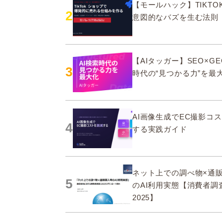
【モールハック】TIKTOK
2
意図的なバズを生む法則
【AIタッガー】SEO×GE
3
時代の“見つかる力”を最
AI画像生成でEC撮影コ
4
する実践ガイド
ネット上での調べ物×通
5
のAI利用実態【消費者調
2025】