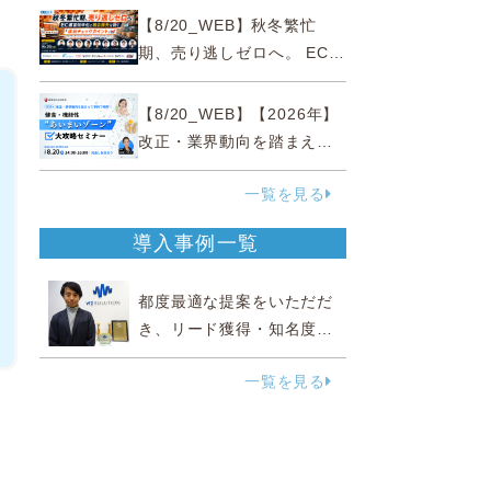
略
【8/20_WEB】秋冬繁忙
期、売り逃しゼロへ。 EC運
営効率化と機会損失を防ぐ
『直前チェックポイント』
【8/20_WEB】【2026年】
改正・業界動向を踏まえて
事例で理解 健食・機能
一覧を見る
性“あいまいゾーン”大攻略セ
ミナー
導入事例一覧
都度最適な提案をいただだ
き、リード獲得・知名度向
上に効果実感
一覧を見る