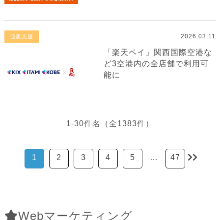
2026.03.11
通販支援
「楽天ペイ」関西国際空港な
ど3空港内の全店舗で利用可
能に
1-30件名（全1383件）
1
2
3
4
5
…
47
Webマーケティング