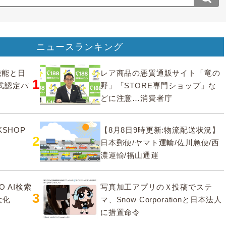
ニュースランキング
要機能と日
レア商品の悪質通販サイト「竜の
1
式認定パ
野」「STORE専門ショップ」な
どに注意…消費者庁
SHOP
【8月8日9時更新:物流配送状況】
2
日本郵便/ヤマト運輸/佐川急便/西
濃運輸/福山通運
O AI検索
写真加工アプリのＸ投稿でステ
3
大化
マ、Snow Corporationと日本法人
に措置命令