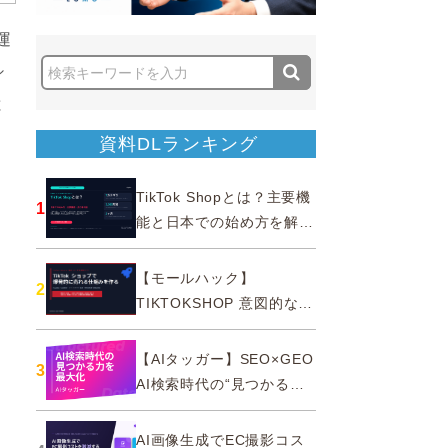
運
シ
と
資料DLランキング
TikTok Shopとは？主要機
1
能と日本での始め方を解説
｜公式認定パートナー
【モールハック】
2
TIKTOKSHOP 意図的なバ
ズを生む法則
【AIタッガー】SEO×GEO
3
AI検索時代の“見つかる
力”を最大化
AI画像生成でEC撮影コス