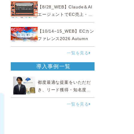
性“あいまいゾーン”大攻略セ
【8/28_WEB】Claude＆AI
ミナー
エージェントでEC売上・生
産性の両方を爆上げ ～ただ
使うだけじゃない！&qu...
【10/14−15_WEB】ECカン
ファレンス2026 Autumn
一覧を見る
導入事例一覧
都度最適な提案をいただだ
き、リード獲得・知名度向
上に効果実感
一覧を見る