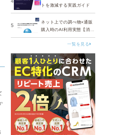
4
トを激減する実践ガイド
ネット上での調べ物×通販
5
購入時のAI利用実態【消費
者調査 2025】
一覧を見る
て
か
出