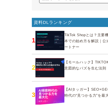
資料DLランキング
TikTok Shopとは？主
1
本での始め方を解説｜公
ートナー
【モールハック】TIKTOK
2
意図的なバズを生む法則
【AIタッガー】SEO×GE
3
時代の“見つかる力”を最