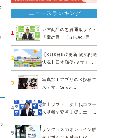
オ
ニュースランキング
レア商品の悪質通販サイト
1
」
「竜の野」「STORE専門
ショップ」などに注意…消
携
費者庁
【8月8日9時更新:物流配送
2
状況】日本郵便/ヤマト運
輸/佐川急便/西濃運輸/福山
通運
写真加工アプリのＸ投稿で
3
ステマ、Snow
Corporationと日本法人に
措置命令
富士ソフト、次世代コマー
4
ス基盤で変革支援…エージ
ェンティックコマースに対
ジ
応
サングラスのオンライン販
5
売でポイント付与しないよ