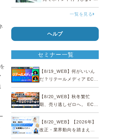
う要請、ルックスオティカ
一覧を見る
ジャパンが確約手続
ネ
ヘルプ
セミナー一覧
を
【8/19_WEB】何がいいん
マ
だ？リテールメディア EC・
送
小売の未来を変える事業戦
略
【8/20_WEB】秋冬繁忙
期、売り逃しゼロへ。 EC運
営効率化と機会損失を防ぐ
ー
『直前チェックポイント』
【8/20_WEB】【2026年】
い
改正・業界動向を踏まえて
事例で理解 健食・機能