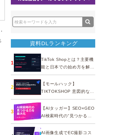
・
％
資料DLランキング
TikTok Shopとは？主要機
1
能と日本での始め方を解説
｜公式認定パートナー
【モールハック】
2
TIKTOKSHOP 意図的なバ
ズを生む法則
【AIタッガー】SEO×GEO
3
AI検索時代の“見つかる
力”を最大化
AI画像生成でEC撮影コス