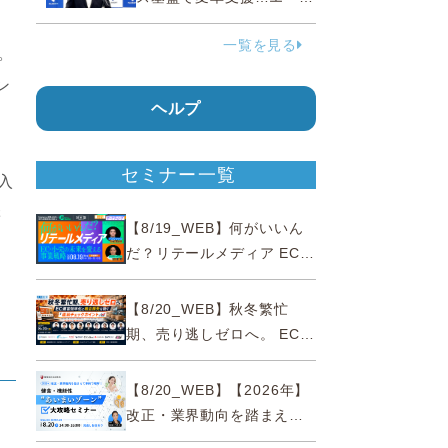
ェンティックコマースに対
一覧を見る
応
。
ン
ヘルプ
セミナー一覧
入
響
【8/19_WEB】何がいいん
だ？リテールメディア EC・
小売の未来を変える事業戦
略
【8/20_WEB】秋冬繁忙
期、売り逃しゼロへ。 EC運
営効率化と機会損失を防ぐ
『直前チェックポイント』
【8/20_WEB】【2026年】
改正・業界動向を踏まえて
事例で理解 健食・機能