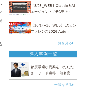
性“あいまいゾーン”大攻略セ
い
【8/28_WEB】Claude＆AI
ミナー
エージェントでEC売上・生
ド
産性の両方を爆上げ ～ただ
剤
使うだけじゃない！&qu...
【10/14−15_WEB】ECカン
ファレンス2026 Autumn
一覧を見る
込
導入事例一覧
都度最適な提案をいただだ
き、リード獲得・知名度向
上に効果実感
一覧を見る