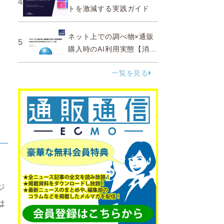
4
トを激減する実践ガイド
ネット上での調べ物×通販
5
購入時のAI利用実態【消費
者調査 2025】
一覧を見る
ジ
は