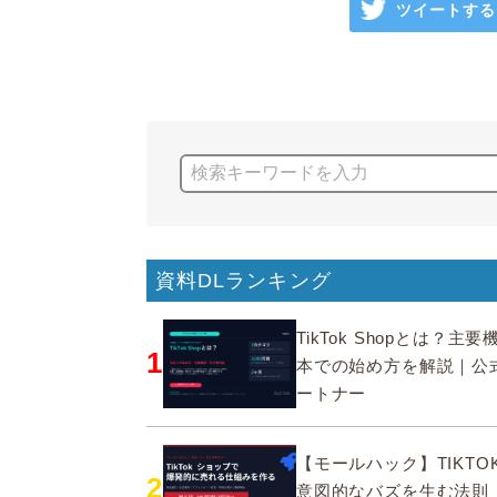
ツイートする
資料DLランキング
TikTok Shopとは？主
1
本での始め方を解説｜公
ートナー
【モールハック】TIKTOK
2
意図的なバズを生む法則