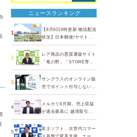
ニュースランキング
を
【8月8日9時更新:物流配送
1
長
状況】日本郵便/ヤマト運
輸/佐川急便/西濃運輸/福山
通運
レア商品の悪質通販サイト
2
「竜の野」「STORE専門
ショップ」などに注意…消
費者庁
サングラスのオンライン販
3
売でポイント付与しないよ
う要請、ルックスオティカ
ジャパンが確約手続
メルカリ6月期、売上収益
4
が過去最高に 越境取引が
着
急成長
億
富士ソフト、次世代コマー
5
ス基盤で変革支援…エージ