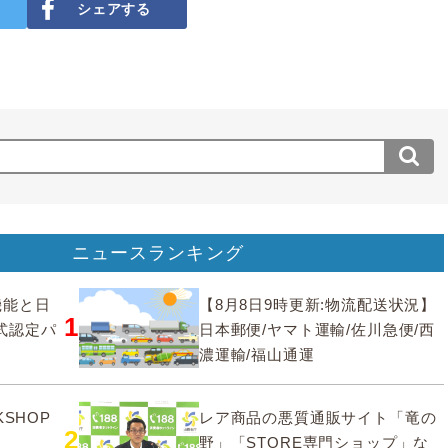
シェアする
ニュースランキング
要機能と日
【8月8日9時更新:物流配送状況】
1
式認定パ
日本郵便/ヤマト運輸/佐川急便/西
濃運輸/福山通運
SHOP
レア商品の悪質通販サイト「竜の
2
野」「STORE専門ショップ」な