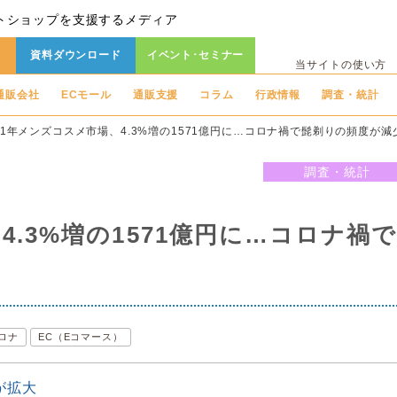
トショップを支援するメディア
資料ダウンロード
イベント･セミナー
当サイトの使い方
通販会社
ECモール
通販支援
コラム
行政情報
調査・統計
21年メンズコスメ市場、4.3%増の1571億円に…コロナ禍で髭剃りの頻度が減
調査・統計
4.3%増の1571億円に…コロナ禍
ロナ
EC（Eコマース）
が拡大