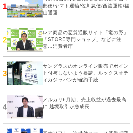
1
郵便/ヤマト運輸/佐川急便/西濃運輸/福
山通運
レア商品の悪質通販サイト「竜の野」
2
「STORE専門ショップ」などに注
意…消費者庁
サングラスのオンライン販売でポイン
3
ト付与しないよう要請、ルックスオテ
ィカジャパンが確約手続
メルカリ6月期、売上収益が過去最高
4
に 越境取引が急成長