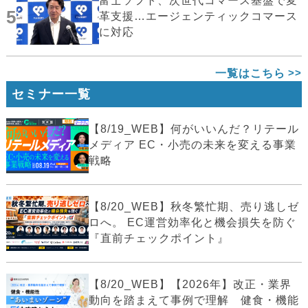
富士ソフト、次世代コマース基盤で変
5
革支援…エージェンティックコマース
に対応
一覧はこちら
セミナー一覧
【8/19_WEB】何がいいんだ？リテール
メディア EC・小売の未来を変える事業
戦略
【8/20_WEB】秋冬繁忙期、売り逃しゼ
ロへ。 EC運営効率化と機会損失を防ぐ
『直前チェックポイント』
【8/20_WEB】【2026年】改正・業界
動向を踏まえて事例で理解 健食・機能