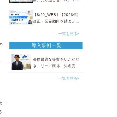
期、売り逃しゼロへ。 EC運
営効率化と機会損失を防ぐ
『直前チェックポイント』
【8/20_WEB】【2026年】
改正・業界動向を踏まえて
事例で理解 健食・機能
一覧を見る
性“あいまいゾーン”大攻略セ
ミナー
の
導入事例一覧
都度最適な提案をいただだ
全
き、リード獲得・知名度向
上に効果実感
一覧を見る
増
ン
め
き