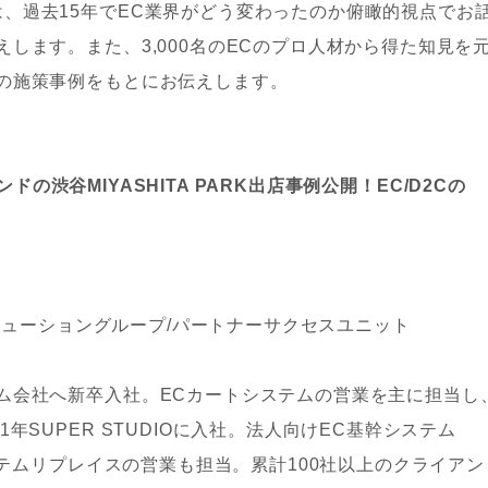
、過去15年でEC業界がどう変わったのか俯瞰的視点でお
します。また、3,000名のECのプロ人材から得た知見を
の施策事例をもとにお伝えします。
ランドの渋谷MIYASHITA PARK出店事例公開！EC/D2Cの
スソリューショングループ/パートナーサクセスユニット
ム会社へ新卒入社。ECカートシステムの営業を主に担当し
年SUPER STUDIOに入社。法人向けEC基幹システム
システムリプレイスの営業も担当。累計100社以上のクライアン