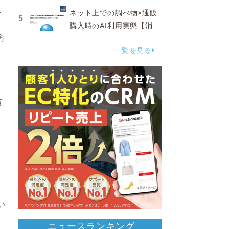
掛
ネット上での調べ物×通販
5
購入時のAI利用実態【消費
方
者調査 2025】
一覧を見る
有
い
ニュースランキング