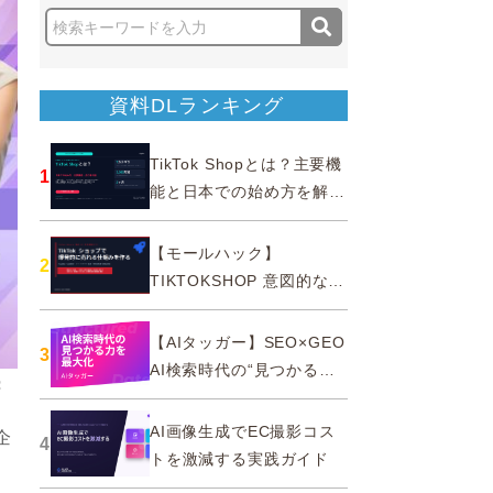
資料DLランキング
TikTok Shopとは？主要機
1
能と日本での始め方を解説
｜公式認定パートナー
【モールハック】
2
TIKTOKSHOP 意図的なバ
ズを生む法則
【AIタッガー】SEO×GEO
3
AI検索時代の“見つかる
続
力”を最大化
AI画像生成でEC撮影コス
企
4
トを激減する実践ガイド