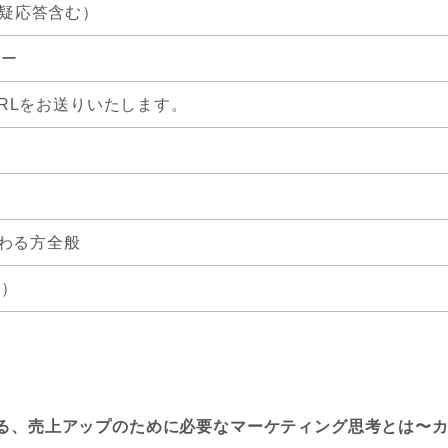
0（質疑応答含む）
ナー
RLをお送りいたします。
携わる方全般
制）
から見る、売上アップのために必要なマーケティング思考とは〜