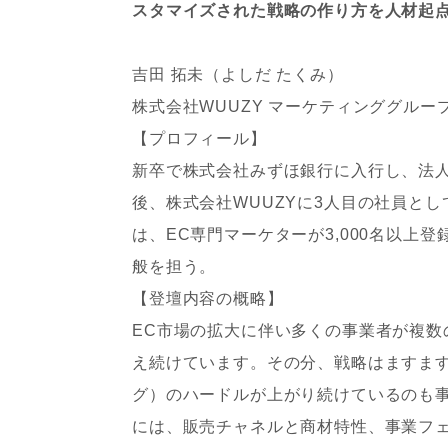
スタマイズされた戦略の作り方を人材起
吉田 拓未（よしだ たくみ）
株式会社WUUZY マーケティンググルー
‍【プロフィール】
新卒で株式会社みずほ銀行に入行し、法
後、株式会社WUUZYに3人目の社員と
は、EC専門マーケターが3,000名以上
般を担う。
‍【登壇内容の概略】
EC市場の拡大に伴い多くの事業者が複数
え続けています。その分、戦略はますま
グ）のハードルが上がり続けているのも
には、販売チャネルと商材特性、事業フ