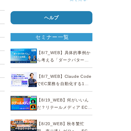
ヘルプ
セミナー一覧
【8/7_WEB】具体的事例か
ら考える「ダークパター
ン」をめぐる問題【薬事法
広告研究所×通販通信
【8/7_WEB】Claude Code
ECMO】
でEC業務を自動化する1日
集中ハンズオン研修【10名
限定・東京三田】
【8/19_WEB】何がいいん
だ？リテールメディア EC・
小売の未来を変える事業戦
略
【8/20_WEB】秋冬繁忙
カ