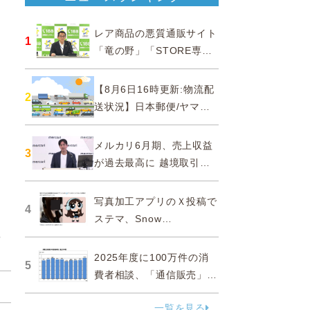
レア商品の悪質通販サイト
1
「竜の野」「STORE専門
ショップ」などに注意…消
費者庁
【8月6日16時更新:物流配
2
送状況】日本郵便/ヤマト
運輸/佐川急便/西濃運輸/福
山通運
メルカリ6月期、売上収益
3
が過去最高に 越境取引が
急成長
写真加工アプリのＸ投稿で
4
ステマ、Snow
Corporationと日本法人に
ャ
措置命令
2025年度に100万件の消
5
費者相談、「通信販売」が
38.0％占める…国民生活セ
一覧を見る
ンター