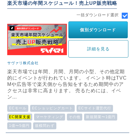
楽天市場の年間スケジュール！売上UP販売戦略
一括ダウンロード選択
個別ダウンロード
詳細を見る
サヴァリ株式会社
楽天市場では年間、月間、月間の小型、その他定期
的にイベントが行われています。 イベント時はTVC
Mや広告等で楽天側から告知をするため期間中のア
クセスは非常に高まります。 売るためには、イベ
ン...
ECモール
ECショッピングカート
ECサイト運営代行
EC開業支援
マーケティング
その他
新規開業〜1億円
1億〜5億円
規模問わず