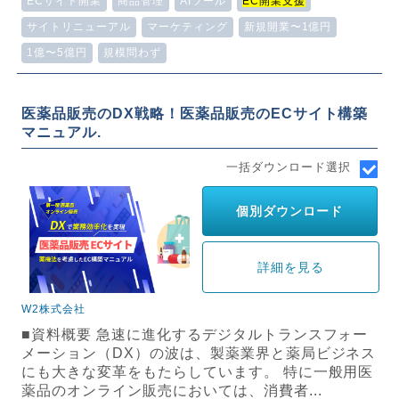
ECサイト開業
商品管理
AIツール
EC開業支援
サイトリニューアル
マーケティング
新規開業〜1億円
1億〜5億円
規模問わず
医薬品販売のDX戦略！医薬品販売のECサイト構築
マニュアル.
一括ダウンロード選択
個別ダウンロード
詳細を見る
W2株式会社
■資料概要 急速に進化するデジタルトランスフォー
メーション（DX）の波は、製薬業界と薬局ビジネス
にも大きな変革をもたらしています。 特に一般用医
薬品のオンライン販売においては、消費者...