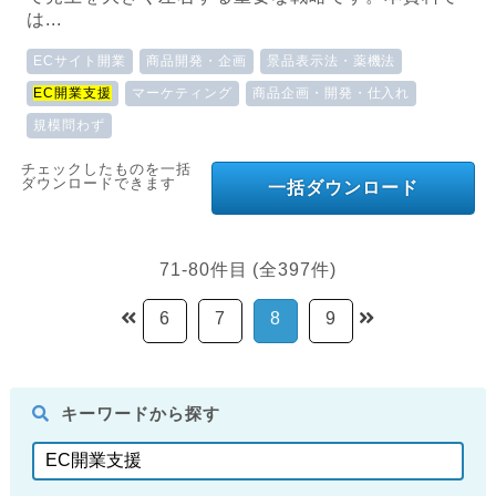
は...
ECサイト開業
商品開発・企画
景品表示法・薬機法
EC開業支援
マーケティング
商品企画・開発・仕入れ
規模問わず
チェックしたものを一括
ダウンロードできます
一括ダウンロード
71-80件目 (全397件)
6
7
8
9
キーワードから探す