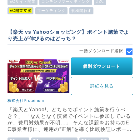
D2C
ECサイト開業
コンテンツマーケティング
EC開業支援
マーケティング
規模問わず
【楽天 vs Yahooショッピング】ポイント施策でよ
り売上が伸びるのはどっち？
一括ダウンロード選択
個別ダウンロード
詳細を見る
株式会社Proteinum
「楽天とYahoo!、どちらでポイント施策を行うべ
き？」 「なんとなく慣習でイベントに参加している
が、費用対効果が不明…」 そんな課題をお持ちのE
C事業者様に、運用の“正解”を導く比較検証レポー...