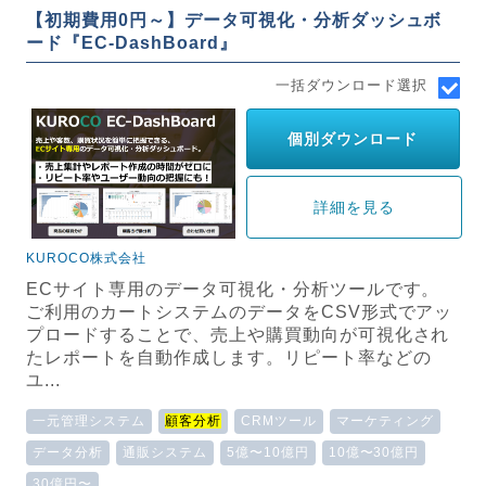
【初期費用0円～】データ可視化・分析ダッシュボ
ード『EC-DashBoard』
一括ダウンロード選択
個別ダウンロード
詳細を見る
KUROCO株式会社
ECサイト専用のデータ可視化・分析ツールです。
ご利用のカートシステムのデータをCSV形式でアッ
プロードすることで、売上や購買動向が可視化され
たレポートを自動作成します。リピート率などの
ユ...
一元管理システム
顧客分析
CRMツール
マーケティング
データ分析
通販システム
5億〜10億円
10億〜30億円
30億円〜