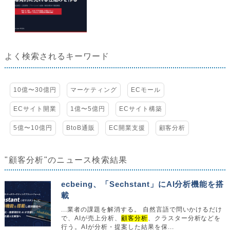
よく検索されるキーワード
10億〜30億円
マーケティング
ECモール
ECサイト開業
1億〜5億円
ECサイト構築
5億〜10億円
BtoB通販
EC開業支援
顧客分析
"顧客分析"のニュース検索結果
ecbeing、「Sechstant」にAI分析機能を搭
載
...業者の課題を解消する。 自然言語で問いかけるだけ
で、AIが売上分析、
顧客分析
、クラスター分析などを
行う。AIが分析・提案した結果を保...