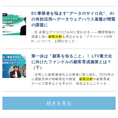
EC事業者を悩ます“データのサイロ化”、AI
の有効活用へデータウェアハウス基盤が喫緊
の課題に
...氏 必要なデータだけをAIに使わせる ――機密情報の
保護と深い
顧客分析
を両立させる「プライベートDW
H」について、お聞かせくだ...
第一歩は「顧客を知ること」！ LTV最大化
に向けたファンケルの顧客育成施策とは？
（下）
...活用した顧客価値向上の推進に取り組む。2023年か
ら通販全体の戦略策定や推進、
顧客分析
や顧客育成、
サービス変革などを手がけ、現在はオムニチャネ...
続きを見る