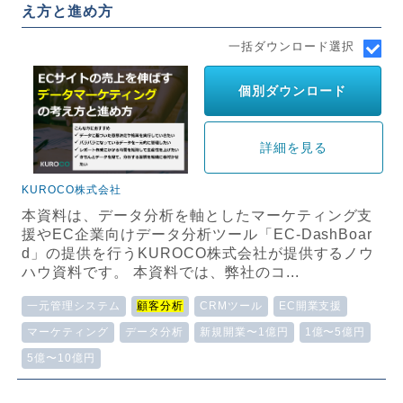
え方と進め方
一括ダウンロード選択
個別ダウンロード
詳細を見る
KUROCO株式会社
本資料は、データ分析を軸としたマーケティング支
援やEC企業向けデータ分析ツール「EC-DashBoar
d」の提供を行うKUROCO株式会社が提供するノウ
ハウ資料です。 本資料では、弊社のコ...
一元管理システム
顧客分析
CRMツール
EC開業支援
マーケティング
データ分析
新規開業〜1億円
1億〜5億円
5億〜10億円