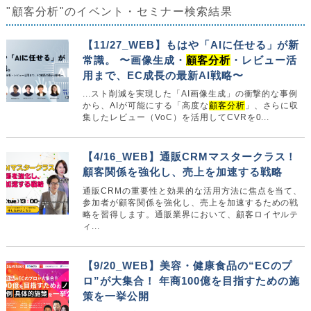
"顧客分析"のイベント・セミナー検索結果
【11/27_WEB】もはや「AIに任せる」が新
常識。 〜画像生成・
顧客分析
・レビュー活
用まで、EC成長の最新AI戦略〜
...スト削減を実現した「AI画像生成」の衝撃的な事例
から、AIが可能にする「高度な
顧客分析
」、さらに収
集したレビュー（VoC）を活用してCVRを0...
【4/16_WEB】通販CRMマスタークラス！
顧客関係を強化し、売上を加速する戦略
通販CRMの重要性と効果的な活用方法に焦点を当て、
参加者が顧客関係を強化し、売上を加速するための戦
略を習得します。通販業界において、顧客ロイヤルテ
ィ...
【9/20_WEB】美容・健康食品の“ECのプ
ロ”が大集合！ 年商100億を目指すための施
策を一挙公開