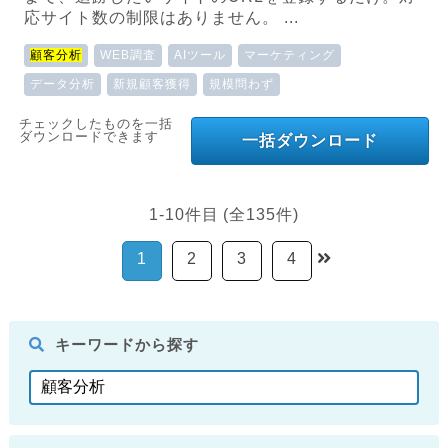
応サイト数の制限はありません。 ...
顧客分析
WEB調査
AIツール
マーケティング
データ分析
新規顧客獲得
規模問わず
チェックしたものを一括
ダウンロードできます
一括ダウンロード
1-10件目 (全135件)
1
2
3
4
キーワードから探す