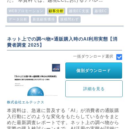
た。 本資料では、越境ECにおけるアパレ...
WEBプロモーション
顧客分析
越境EC支援
越境EC
データ分析
新規顧客獲得
規模問わず
ネット上での調べ物×通販購入時のAI利用実態【消
費者調査 2025】
一括ダウンロード選択
個別ダウンロード
詳細を見る
株式会社エルテックス
本資料は、急速に普及する「AI」が消費者の通販購
入行動にどのような変化をもたらしているかをまと
めた最新調査レポートです。ネット上の調べ物から
実際の購入検討シーンまで、AI活用の実態が詳細に