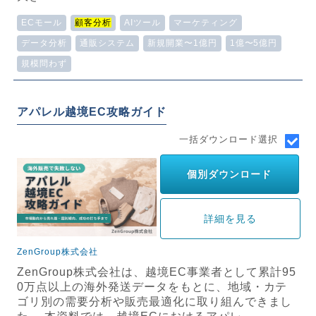
ECモール
顧客分析
AIツール
マーケティング
データ分析
通販システム
新規開業〜1億円
1億〜5億円
規模問わず
アパレル越境EC攻略ガイド
一括ダウンロード選択
個別ダウンロード
詳細を見る
ZenGroup株式会社
ZenGroup株式会社は、越境EC事業者として累計95
0万点以上の海外発送データをもとに、地域・カテ
ゴリ別の需要分析や販売最適化に取り組んできまし