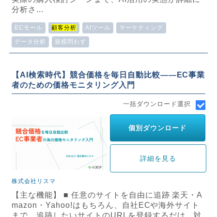
分析さ...
ECモール
顧客分析
AIツール
マーケティング
データ分析
規模問わず
【AI検索時代】競合価格を毎日自動比較——EC事業
者のための価格モニタリング入門
一括ダウンロード選択
個別ダウンロード
詳細を見る
株式会社リスマ
【主な機能】 ■ 任意のサイトを自由に追跡 楽天・A
mazon・Yahoo!はもちろん、自社ECや海外サイト
まで、追跡したいサイトのURLを登録するだけ。対