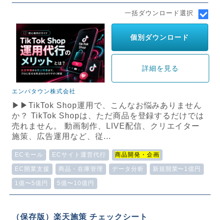
一括ダウンロード選択
個別ダウンロード
詳細を見る
エンパタウン株式会社
▶▶TikTok Shop運用で、こんなお悩みありません
か？ TikTok Shopは、ただ商品を登録するだけでは
売れません。 動画制作、LIVE配信、クリエイター
施策、広告運用など、従...
ECモール
ECサイト運営代行
商品開発・企画
EC開業支援
商品・在庫管理
データ分析
新規開業〜1億円
1億〜5億円
5億〜10億円
（保存版）楽天施策 チェックシート