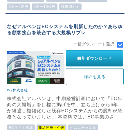
1億〜5億円
5億〜10億円
規模問わず
なぜアルペンはECシステムを刷新したのか？あらゆ
る顧客接点を統合する大規模リプレ
一括ダウンロード選択
個別ダウンロード
詳細を見る
W2株式会社
株式会社アルペンは、中期経営計画において「EC年
商の大幅増」を目標に掲げる中、立ち上げから6年
が経過し複雑化した既存ECシステムからの脱却が急
務となっていました。 本資料では、EC事業のさ...
ECサイト構築
商品開発・企画
オムニチャネル