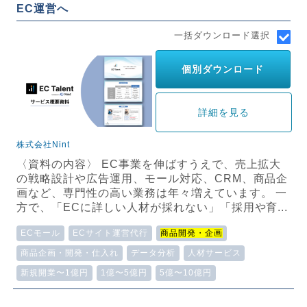
EC運営へ
一括ダウンロード選択
個別ダウンロード
詳細を見る
株式会社Nint
〈資料の内容〉 EC事業を伸ばすうえで、売上拡大
の戦略設計や広告運用、モール対応、CRM、商品企
画など、専門性の高い業務は年々増えています。 一
方で、「ECに詳しい人材が採れない」「採用や育...
ECモール
ECサイト運営代行
商品開発・企画
商品企画・開発・仕入れ
データ分析
人材サービス
新規開業〜1億円
1億〜5億円
5億〜10億円