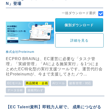
N」登場
一括ダウンロード選択
個別ダウンロード
詳細を見る
株式会社Proteinum
ECPRO BRAINは、EC運営に必要な「タスク管
理」「実績管理」「AIによる施策実行」を1つにま
とめたEC特化型の実行支援ツールです。運営代行会
社Proteinumが、今まで支援してきたノウ...
ECモール
商品開発・企画
AIツール
顧客管理・対応
データ分析
規模問わず
【EC Talent資料】即戦力人材で、 成果につながる