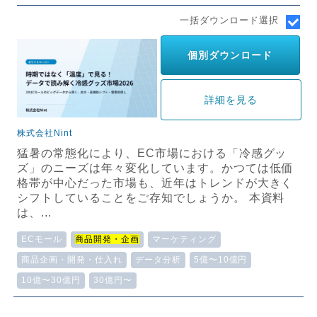
一括ダウンロード選択
個別ダウンロード
詳細を見る
株式会社Nint
猛暑の常態化により、EC市場における「冷感グッ
ズ」のニーズは年々変化しています。かつては低価
格帯が中心だった市場も、近年はトレンドが大きく
シフトしていることをご存知でしょうか。 本資料
は、...
ECモール
商品開発・企画
マーケティング
商品企画・開発・仕入れ
データ分析
5億〜10億円
10億〜30億円
30億円〜