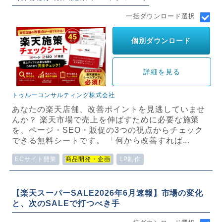
一括ダウンロード選択
個別ダウンロード
詳細を見る
トゥルーコンサルティング株式会社
あなたの楽天店舗、改善ポイントを見逃していませ
んか？ 楽天市場で売上を伸ばすために必要な施策
を、ページ・SEO・販促の3つの視点からチェック
できる無料シートです。 「何から改善すれば...
ECサイト開業
商品開発・企画
LP制作
【楽天スーパーSALE2026年6月速報】市場の変化
と、次のSALEで打つべき手