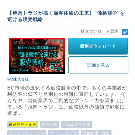
【焼肉トラジが描く顧客体験の未来】“価格競争”を
避ける販売戦略
一括ダウンロード選択
個別ダウンロード
詳細を見る
W2株式会社
EC市場の激化する価格競争の中で、多くの事業者が
利益率の低下と差別化の困難に直面しています。 そ
んな中、焼肉業界で圧倒的なブランド力を築き上げ
ている「焼肉トラジ」は、価格以外の価値で顧客に
選ば...
商品開発・企画
顧客分析
オムニチャネル
サイトリニューアル
マーケティング
顧客管理・対応