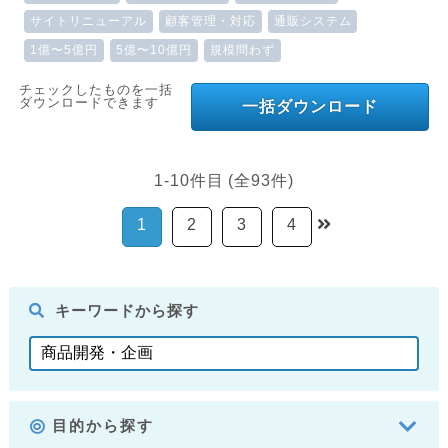
サイトリニューアル
顧客管理・対応
通販システム
1億〜5億円
5億〜10億円
規模問わず
チェックしたものを一括
ダウンロードできます
一括ダウンロード
1-10件目 (全93件)
1
2
3
4
キーワードから探す
目的から探す