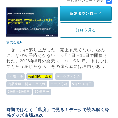
一括ダウンロード選択
個別ダウンロード
詳細を見る
株式会社Nint
「セールは盛り上がった。売上も悪くない。なの
に、なぜか手応えがない」 6月4日～11日で開催さ
れた、2026年6月の楽天スーパーSALE。 もし少し
でもそう感じたなら、その違和感には理由があ...
ECモール
商品開発・企画
マーケティング
商品企画・開発・仕入れ
データ分析
5億〜10億円
10億〜30億円
30億円〜
時期ではなく「温度」で見る！データで読み解く冷
感グッズ市場2026