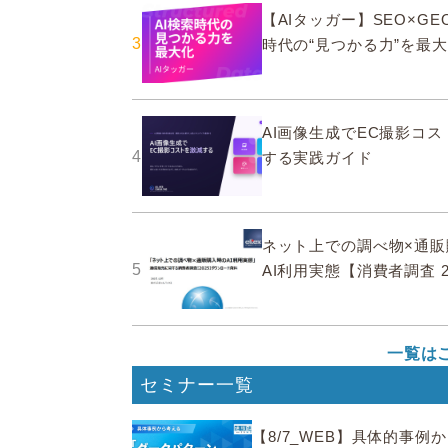
【AIタッガー】SEO×GEO
3
時代の“見つかる力”を最
AI画像生成でEC撮影コ
4
する実践ガイド
ネット上での調べ物×通販
5
AI利用実態【消費者調査 2
一覧は
セミナー一覧
【8/7_WEB】具体的事例