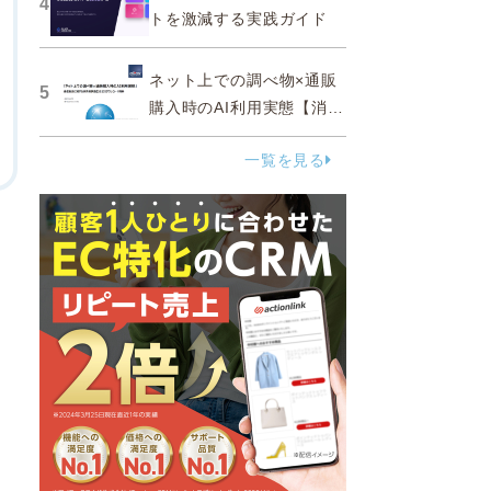
4
トを激減する実践ガイド
ネット上での調べ物×通販
5
購入時のAI利用実態【消費
者調査 2025】
一覧を見る