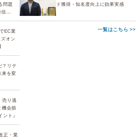
る問題
ド獲得・知名度向上に効果実感
通信
一覧はこちら
deでEC業
ンズオン
】
んだ？リテ
未来を変
期、売り逃
と機会損
イント』
】改正・業