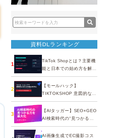
資料DLランキング
TikTok Shopとは？主要機
1
能と日本での始め方を解説
｜公式認定パートナー
【モールハック】
2
TIKTOKSHOP 意図的なバ
ズを生む法則
【AIタッガー】SEO×GEO
3
AI検索時代の“見つかる
力”を最大化
AI画像生成でEC撮影コス