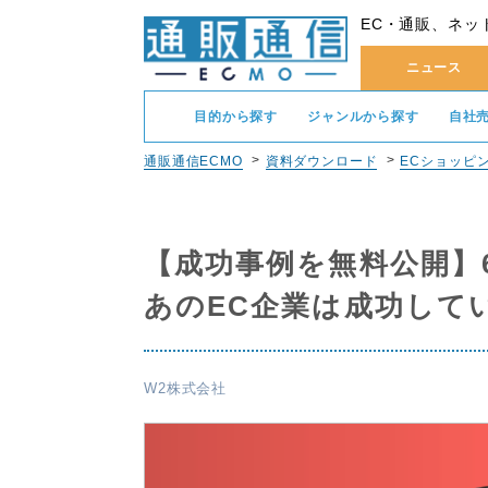
EC・通販、ネッ
ニュース
目的から探す
ジャンルから探す
自社
通販通信ECMO
資料ダウンロード
ECショッピ
【成功事例を無料公開】
あのEC企業は成功して
W2株式会社