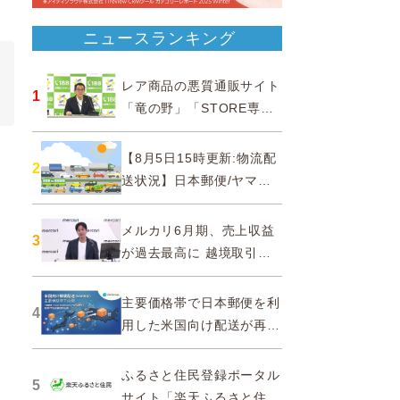
ニュースランキング
レア商品の悪質通販サイト
1
「竜の野」「STORE専門
ショップ」などに注意…消
費者庁
【8月5日15時更新:物流配
2
送状況】日本郵便/ヤマト
運輸/佐川急便/西濃運輸/福
山通運
メルカリ6月期、売上収益
3
が過去最高に 越境取引が
急成長
主要価格帯で日本郵便を利
4
用した米国向け配送が再
開、DDPソリューションと
API連携…ZenGroup
ふるさと住民登録ポータル
5
サイト「楽天ふるさと住