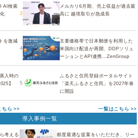
 AI検索
メルカリ6月期、売上収益が過去最
3
大化
高に 越境取引が急成長
ストを激減
主要価格帯で日本郵便を利用した
4
米国向け配送が再開、DDPソリュ
ーションとAPI連携…ZenGroup
購入時の
ふるさと住民登録ポータルサイト
5
025】
「楽天ふるさと住民」を2027年春
に開設
こちら
一覧はこちら
導入事例一覧
から考える
都度最適な提案をいただだき、リー