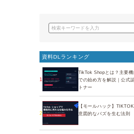
資料DLランキング
TikTok Shopとは？主
1
での始め方を解説｜公式
トナー
【モールハック】TIKTOK
2
意図的なバズを生む法則