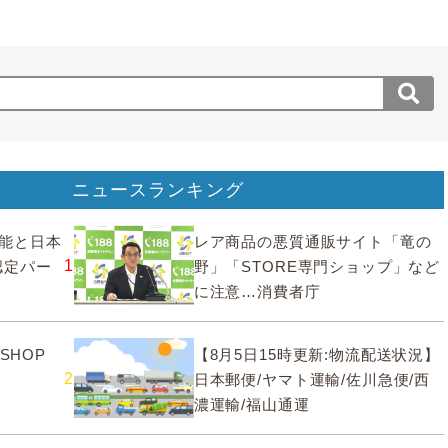
ニュースランキング
要機能と日本
レア商品の悪質通販サイト「竜の
1
認定パー
野」「STORE専門ショップ」など
に注意…消費者庁
SHOP
【8月5日15時更新:物流配送状況】
2
日本郵便/ヤマト運輸/佐川急便/西
濃運輸/福山通運