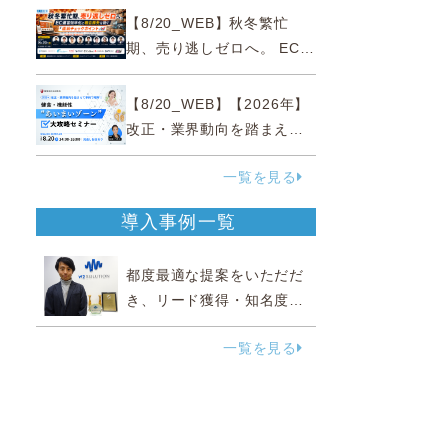
略
【8/20_WEB】秋冬繁忙
期、売り逃しゼロへ。 EC運
営効率化と機会損失を防ぐ
『直前チェックポイント』
【8/20_WEB】【2026年】
改正・業界動向を踏まえて
事例で理解 健食・機能
一覧を見る
性“あいまいゾーン”大攻略セ
ミナー
導入事例一覧
都度最適な提案をいただだ
き、リード獲得・知名度向
上に効果実感
一覧を見る