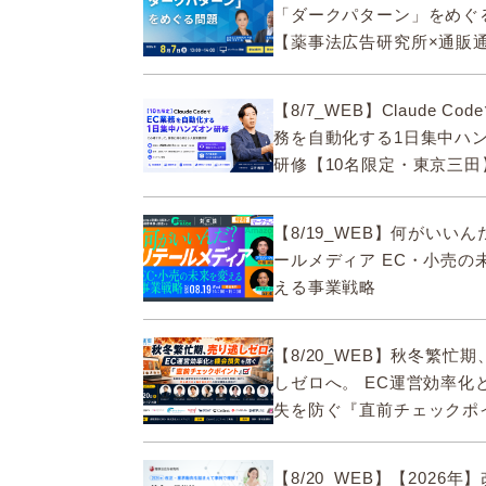
「ダークパターン」をめぐ
【薬事法広告研究所×通販
ECMO】
【8/7_WEB】Claude Co
務を自動化する1日集中ハ
研修【10名限定・東京三田
【8/19_WEB】何がいい
ールメディア EC・小売の
える事業戦略
【8/20_WEB】秋冬繁忙
しゼロへ。 EC運営効率化
失を防ぐ『直前チェックポ
【8/20_WEB】【2026年