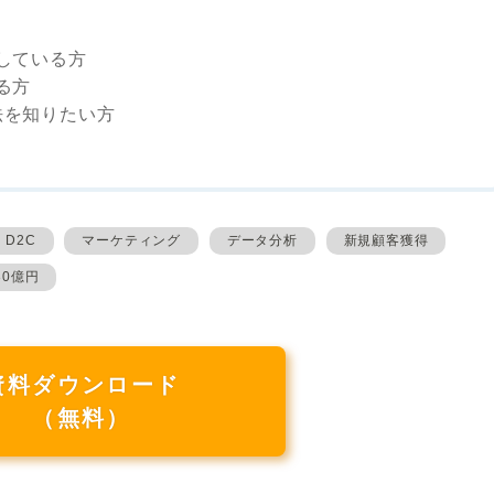
している方
る方
法を知りたい方
D2C
マーケティング
データ分析
新規顧客獲得
30億円
資料ダウンロード
（無料）