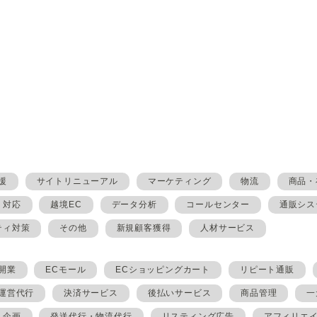
援
サイトリニューアル
マーケティング
物流
商品・
・対応
越境EC
データ分析
コールセンター
通販シス
ティ対策
その他
新規顧客獲得
人材サービス
開業
ECモール
ECショッピングカート
リピート通販
ト運営代行
決済サービス
後払いサービス
商品管理
一
・企画
発送代行・物流代行
リスティング広告
アフィリエ