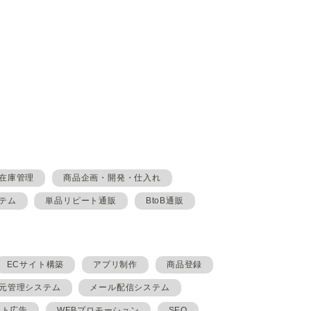
在庫管理
商品企画・開発・仕入れ
テム
単品リピート通販
BtoB通販
ECサイト構築
アプリ制作
商品登録
元管理システム
メール配信システム
イト広告
WEBプロモーション
SEO