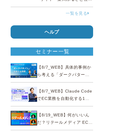
民」を2027年春に開設
一覧を見る
ヘルプ
セミナー一覧
【8/7_WEB】具体的事例か
ら考える「ダークパター
ン」をめぐる問題【薬事法
広告研究所×通販通信
【8/7_WEB】Claude Code
ECMO】
でEC業務を自動化する1日
集中ハンズオン研修【10名
限定・東京三田】
【8/19_WEB】何がいいん
だ？リテールメディア EC・
小売の未来を変える事業戦