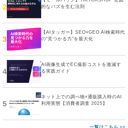
2
的なバズを生む法則
【AIタッガー】SEO×GEO AI検索時代
3
の“見つかる力”を最大化
AI画像生成でEC撮影コストを激減す
4
る実践ガイド
ネット上での調べ物×通販購入時のAI
5
利用実態【消費者調査 2025】
一覧はこちら