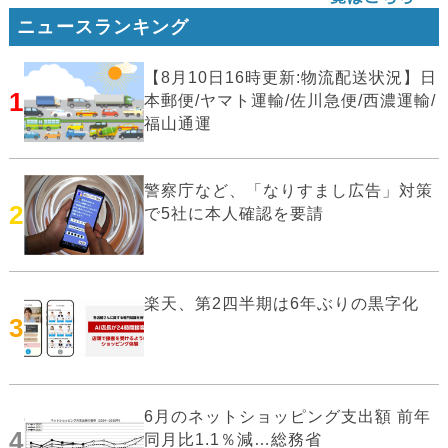
ニュースランキング
【8月10日16時更新:物流配送状況】日
1
本郵便/ヤマト運輸/佐川急便/西濃運輸/
福山通運
警察庁など、「なりすまし広告」対策
2
で5社に本人確認を要請
楽天、第2四半期は6年ぶりの黒字化
3
6月のネットショッピング支出額 前年
4
同月比1.1％減…総務省