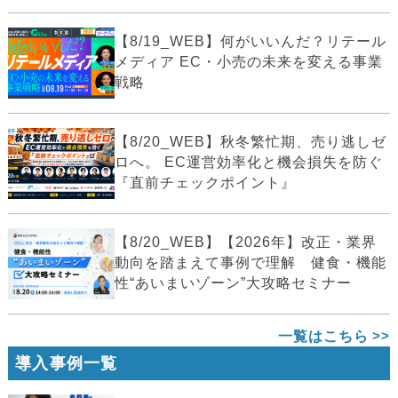
【8/19_WEB】何がいいんだ？リテール
メディア EC・小売の未来を変える事業
戦略
【8/20_WEB】秋冬繁忙期、売り逃しゼ
ロへ。 EC運営効率化と機会損失を防ぐ
『直前チェックポイント』
【8/20_WEB】【2026年】改正・業界
動向を踏まえて事例で理解 健食・機能
性“あいまいゾーン”大攻略セミナー
一覧はこちら
導入事例一覧