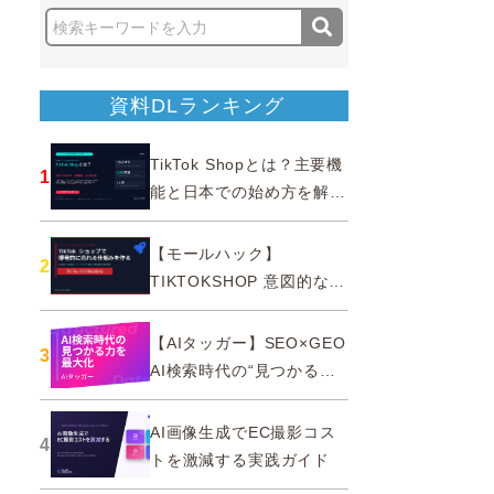
資料DLランキング
TikTok Shopとは？主要機
1
能と日本での始め方を解説
｜公式認定パートナー
【モールハック】
2
TIKTOKSHOP 意図的なバ
ズを生む法則
【AIタッガー】SEO×GEO
3
AI検索時代の“見つかる
力”を最大化
AI画像生成でEC撮影コス
4
トを激減する実践ガイド