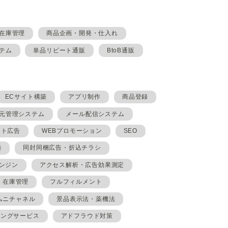
在庫管理
商品企画・開発・仕入れ
テム
単品リピート通販
BtoB通販
ECサイト構築
アプリ制作
商品登録
元管理システム
メール配信システム
イト広告
WEBプロモーション
SEO
告
同封同梱広告・折込チラシ
ンジン
アクセス解析・広告効果測定
在庫管理
フルフィルメント
ムニチャネル
景品表示法・薬機法
ィングサービス
アドフラウド対策