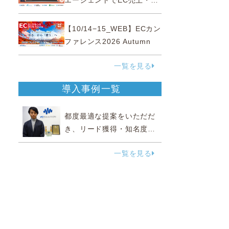
エージェントでEC売上・生
産性の両方を爆上げ ～ただ
使うだけじゃない！&qu...
【10/14−15_WEB】ECカン
ファレンス2026 Autumn
一覧を見る
導入事例一覧
都度最適な提案をいただだ
き、リード獲得・知名度向
上に効果実感
一覧を見る