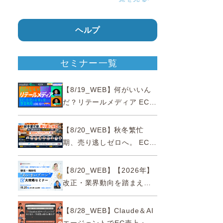
ヘルプ
セミナー一覧
【8/19_WEB】何がいいん
だ？リテールメディア EC・
小売の未来を変える事業戦
略
【8/20_WEB】秋冬繁忙
期、売り逃しゼロへ。 EC運
営効率化と機会損失を防ぐ
『直前チェックポイント』
【8/20_WEB】【2026年】
改正・業界動向を踏まえて
事例で理解 健食・機能
性“あいまいゾーン”大攻略セ
【8/28_WEB】Claude＆AI
ミナー