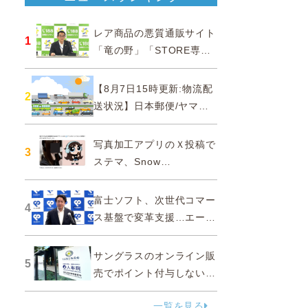
レア商品の悪質通販サイト
1
「竜の野」「STORE専門
ショップ」などに注意…消
費者庁
【8月7日15時更新:物流配
2
送状況】日本郵便/ヤマト
運輸/佐川急便/西濃運輸/福
山通運
写真加工アプリのＸ投稿で
3
ステマ、Snow
Corporationと日本法人に
措置命令
富士ソフト、次世代コマー
4
ス基盤で変革支援…エージ
ェンティックコマースに対
応
サングラスのオンライン販
5
売でポイント付与しないよ
う要請、ルックスオティカ
一覧を見る
ジャパンが確約手続