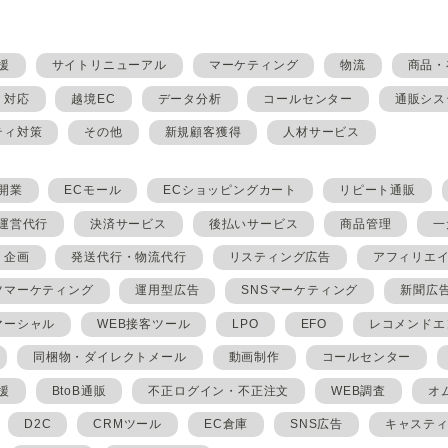
援
サイトリニューアル
マーケティング
物流
商品・
・対応
越境EC
データ分析
コールセンター
通販シス
ティ対策
その他
新規顧客獲得
人材サービス
開業
ECモール
ECショッピングカート
リピート通販
ト運営代行
決済サービス
後払いサービス
商品管理
一
・企画
発送代行・物流代行
リスティング広告
アフィリエ
ツマーケティング
運用型広告
SNSマーケティング
新聞広
マーシャル
WEB接客ツール
LPO
EFO
レコメンドエ
同梱物・ダイレクトメール
動画制作
コールセンター
援
BtoB通販
不正ログイン・不正注文
WEB調査
オ
D2C
CRMツール
EC倉庫
SNS広告
キャステ