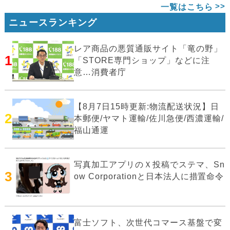
一覧はこちら
ニュースランキング
レア商品の悪質通販サイト「竜の野」
1
「STORE専門ショップ」などに注
意…消費者庁
【8月7日15時更新:物流配送状況】日
2
本郵便/ヤマト運輸/佐川急便/西濃運輸/
福山通運
写真加工アプリのＸ投稿でステマ、Sn
3
ow Corporationと日本法人に措置命令
富士ソフト、次世代コマース基盤で変