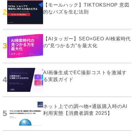
【モールハック】TIKTOKSHOP 意図
2
的なバズを生む法則
【AIタッガー】SEO×GEO AI検索時代
3
の“見つかる力”を最大化
AI画像生成でEC撮影コストを激減す
4
る実践ガイド
ネット上での調べ物×通販購入時のAI
5
利用実態【消費者調査 2025】