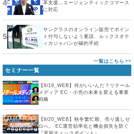
4
革支援…エージェンティックコマース
に対応
サングラスのオンライン販売でポイン
5
ト付与しないよう要請、ルックスオテ
ィカジャパンが確約手続
一覧はこちら
セミナー一覧
【8/19_WEB】何がいいんだ？リテール
メディア EC・小売の未来を変える事業
戦略
【8/20_WEB】秋冬繁忙期、売り逃しゼ
ロへ。 EC運営効率化と機会損失を防ぐ
『直前チェックポイント』