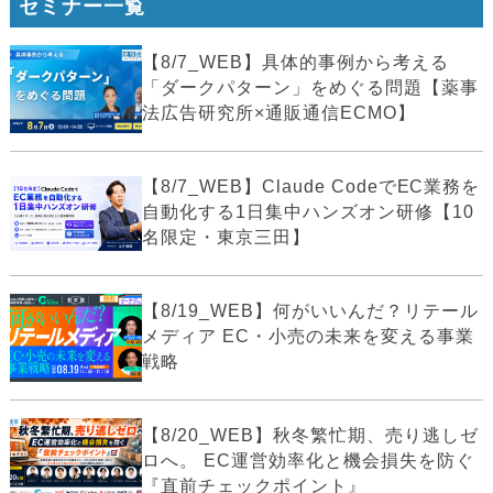
セミナー一覧
【8/7_WEB】具体的事例から考える
「ダークパターン」をめぐる問題【薬事
法広告研究所×通販通信ECMO】
【8/7_WEB】Claude CodeでEC業務を
自動化する1日集中ハンズオン研修【10
名限定・東京三田】
【8/19_WEB】何がいいんだ？リテール
メディア EC・小売の未来を変える事業
戦略
【8/20_WEB】秋冬繁忙期、売り逃しゼ
ロへ。 EC運営効率化と機会損失を防ぐ
『直前チェックポイント』