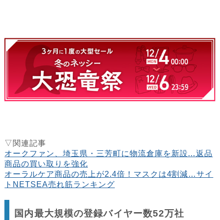
▽関連記事
オークファン、埼玉県・三芳町に物流倉庫を新設…返品
商品の買い取りを強化
オーラルケア商品の売上が2.4倍！マスクは4割減…サイ
トNETSEA売れ筋ランキング
国内最大規模の登録バイヤー数52万社