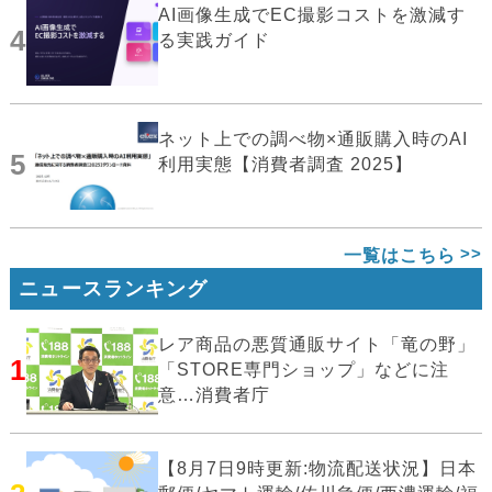
AI画像生成でEC撮影コストを激減す
4
る実践ガイド
ネット上での調べ物×通販購入時のAI
5
利用実態【消費者調査 2025】
一覧はこちら
ニュースランキング
レア商品の悪質通販サイト「竜の野」
1
「STORE専門ショップ」などに注
意…消費者庁
【8月7日9時更新:物流配送状況】日本