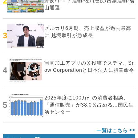
2
郵便/ヤマト運輸/佐川急便/西濃運輸/福
山通運
メルカリ6月期、売上収益が過去最高
3
に 越境取引が急成長
写真加工アプリのＸ投稿でステマ、Sn
4
ow Corporationと日本法人に措置命令
2025年度に100万件の消費者相談、
5
「通信販売」が38.0％占める…国民生
活センター
一覧はこちら