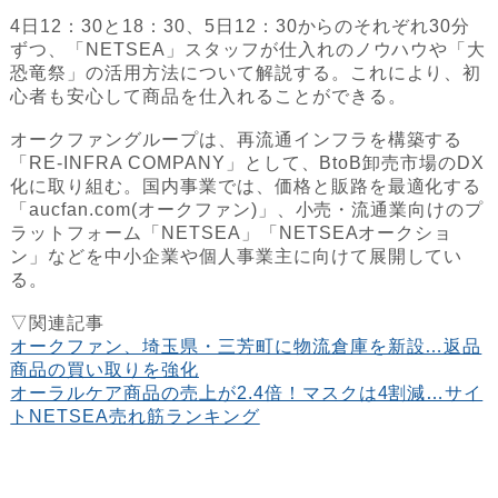
4日12：30と18：30、5日12：30からのそれぞれ30分
ずつ、「NETSEA」スタッフが仕入れのノウハウや「大
恐竜祭」の活用方法について解説する。これにより、初
心者も安心して商品を仕入れることができる。
オークファングループは、再流通インフラを構築する
「RE-INFRA COMPANY」として、BtoB卸売市場のDX
化に取り組む。国内事業では、価格と販路を最適化する
「aucfan.com(オークファン)」、小売・流通業向けのプ
ラットフォーム「NETSEA」「NETSEAオークショ
ン」などを中小企業や個人事業主に向けて展開してい
る。
▽関連記事
オークファン、埼玉県・三芳町に物流倉庫を新設…返品
商品の買い取りを強化
オーラルケア商品の売上が2.4倍！マスクは4割減…サイ
トNETSEA売れ筋ランキング